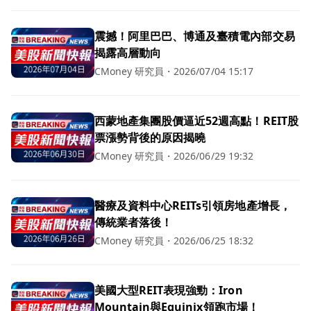
震撼！阿里巴巴、博通及臺積電內部交易
揭露高層動向
CMoney 研究員
・
2026/07/04 15:17
西蒙地產集團股價逼近52週高點！REIT股
票漲勢背後的原因揭曉
CMoney 研究員
・
2026/06/29 19:32
醫療及資料中心REITs引領房地產增長，
傳統業者落後！
CMoney 研究員
・
2026/06/25 18:32
美國大型REIT表現強勁：Iron
Mountain與Equinix領跑市場！