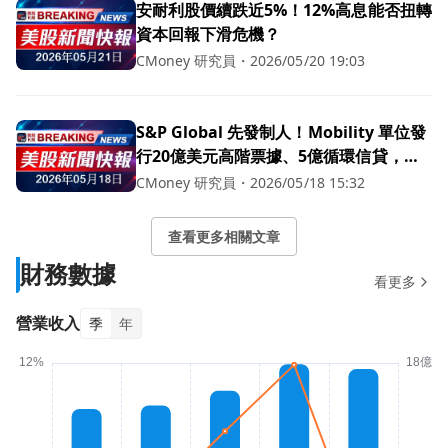
安耐利股價續跌近5%！12%高息能否扭轉
資本回報下滑危機？
CMoney 研究員
・
2026/05/20 19:03
S&P Global 先發制人！Mobility 單位發
行20億美元高階票據、5億循環信貸，分
拆衝刺
CMoney 研究員
・
2026/05/18 15:32
查看更多相關文章
財務數據
看更多
營業收入
季
年