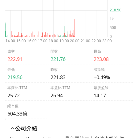
成交
開盤
最高
222.91
221.76
223.08
最低
昨收
漲跌幅
219.56
221.83
+0.49%
本淨比 TTM
本益比 TTM
每股盈餘
25.72
26.94
14.17
總市值
604.33億
公司介紹