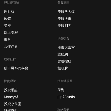
理財寶商城
美股專區
卡羅來納州、阿肯色
州、阿拉巴馬州和德拉
理財寶
美股放大鏡
瓦州成為主要遷入地
軟體
美股股市
區。這表明美國人正在
講座
美股ETF
尋求更慢的生活步調。
線上課程
年輕世代偏好新澤西，
模擬投資
退休族則移出該州 根據
影音
報告，年輕的千禧世代
合作作者
股市大富翁
和Z世代偏好生活成本
選股網
較紐約市低的新澤西
股市社群
雲端控股
州，但退休族群則選擇
股市爆料同學會
報明牌
移出，使其成為遷出率
最高的州。這反映出遷
移原因轉向基本生活成
投資理財
跨領域學習
本和生活方式的考量。
投資網誌
學到
商業房地產投資策略需
Money錢
口袋Studio
調整 BGO首席經濟學
投資小學堂
家Ryan Severino指
聯絡我們
出，隨著人口增長、家
財經百科