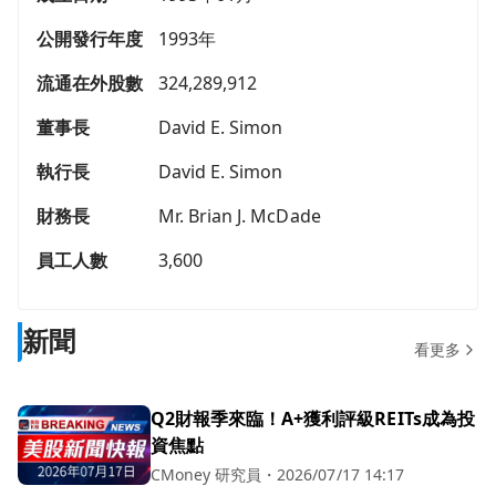
公開發行年度
1993年
流通在外股數
324,289,912
董事長
David E. Simon
執行長
David E. Simon
財務長
Mr. Brian J. McDade
員工人數
3,600
新聞
看更多
Q2財報季來臨！A+獲利評級REITs成為投
資焦點
CMoney 研究員
・
2026/07/17 14:17