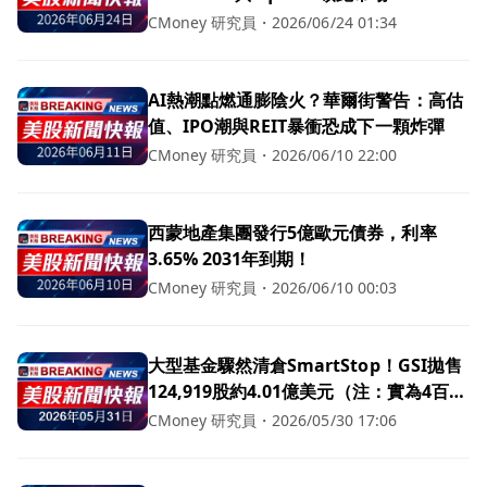
CMoney 研究員
・
2026/06/24 01:34
AI熱潮點燃通膨陰火？華爾街警告：高估
值、IPO潮與REIT暴衝恐成下一顆炸彈
CMoney 研究員
・
2026/06/10 22:00
西蒙地產集團發行5億歐元債券，利率
3.65% 2031年到期！
CMoney 研究員
・
2026/06/10 00:03
大型基金驟然清倉SmartStop！GSI拋售
124,919股約4.01億美元（注：實為4百萬
美元）引發關注
CMoney 研究員
・
2026/05/30 17:06