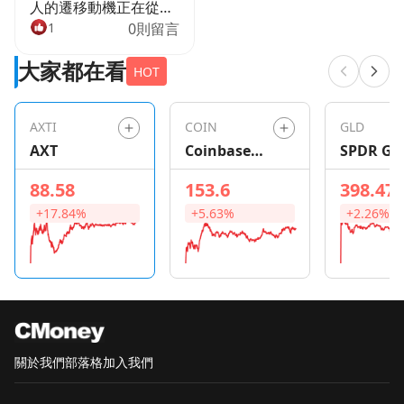
人的遷移動機正在從過
去追求經濟機會，轉向
1
0則留言
家庭和生活成本的考
大家都在看
量。這一轉變將對商業
HOT
房地產投資者產生重大
影響。報告指出，越來
AXTI
COIN
GLD
越多美國人選擇搬到生
AXT
Coinbase
SPDR Go
活成本較低的小型市
Global
Shares
場，而非城市核心地
88.58
153.6
398.47
區，這將改變未來投資
+17.84%
+5.63%
+2.26%
選擇。 南方地區成為熱
門遷移目的地 報告顯
示，2025年首次成為最
受歡迎遷移地的奧勒岡
州，以及佛羅里達州和
德州，如今遷移趨勢趨
於平衡。南方和南大西
關於我們
部落格
加入我們
洋地區的西維吉尼亞
州、南卡羅來納州、北