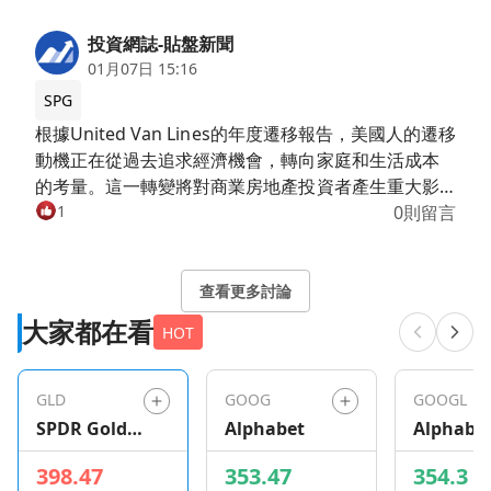
投資網誌-貼盤新聞
01月07日 15:16
SPG
根據United Van Lines的年度遷移報告，美國人的遷移
動機正在從過去追求經濟機會，轉向家庭和生活成本
的考量。這一轉變將對商業房地產投資者產生重大影
響。報告指出，越來越多美國人選擇搬到生活成本較
1
0則留言
低的小型市場，而非城市核心地區，這將改變未來投
資選擇。 南方地區成為熱門遷移目的地 報告顯示，
2025年首次成為最受歡迎遷移地的奧勒岡州，以及佛
查看更多討論
羅里達州和德州，如今遷移趨勢趨於平衡。南方和南
大家都在看
HOT
大西洋地區的西維吉尼亞州、南卡羅來納州、北卡羅
來納州、阿肯色州、阿拉巴馬州和德拉瓦州成為主要
遷入地區。這表明美國人正在尋求更慢的生活步調。
GLD
GOOG
GOOGL
年輕世代偏好新澤西，退休族則移出該州 根據報告，
SPDR Gold
Alphabet
Alphabe
年輕的千禧世代和Z世代偏好生活成本較紐約市低的新
Shares
398.47
353.47
354.3
澤西州，但退休族群則選擇移出，使其成為遷出率最