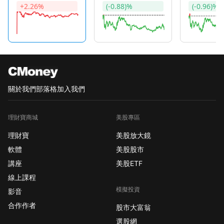
高的州。這反映出遷移原因轉向基本生活成本和生活
+2.26%
(-0.88)%
(-0.96)%
方式的考量。 商業房地產投資策略需調整 BGO首席經
濟學家Ryan Severino指出，隨著人口增長、家庭形成
率和遷移率的放緩，投資者需要更謹慎地選擇投資地
點。投資者應考慮提供更平價的住宅、辦公園區和中
低收入零售空間，以應對這些趨勢。 南方地區的商業
房地產投資需更具策略性 商業房地產數據和分析平台
Lightbox的數據策略主管Manus Clancy表示，儘管南
關於我們
部落格
加入我們
方地區仍吸引著尋求生活成本低廉的美國人，但租金
下降和供應過剩的現象正在出現。投資者需要在零售
理財寶商城
美股專區
投資上更具選擇性，尤其是面對像Simon Property
理財寶
美股放大鏡
Group這樣的高端零售商。 Simon Property Group
(SPG) 公司簡介與股市資訊 Simon Property Group是
軟體
美股股市
美國第二大房地產投資信託公司，擁有對207個物業的
講座
美股ETF
權益，包括傳統購物中心、高級奧特萊斯等。該公司
線上課程
在歐洲也有投資，持有Klepierre 21%的股權。昨日，
模擬投資
影音
Simon Property Group的股價收盤於186.30美元，漲
合作作者
股市大富翁
幅為1.74%，成交量為1,203,964股，較前日減少
18.68%。 原文連結： https://is.gd/4d32vl
選股網