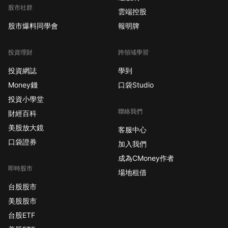
股市社群
雲端控股
股市爆料同學會
報明牌
投資理財
跨領域學習
投資網誌
學到
Money錢
口袋Studio
投資小學堂
聯絡我們
財經百科
美股放大鏡
客服中心
口袋證券
加入我們
成為CMoney作者
即時股市
場地租借
台股股市
美股股市
台股ETF