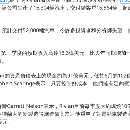
公司生產了16,304輛汽車，交付給客戶15,564輛，超出 
預計交付52,000輛汽車，令許多投資者和分析師失望
示，第三季度的預期收入高達13.3億美元，比去年同期增加
致。
vian的資產負債表上的現金約為91億美元，低於6月的10
Robert Scaringe表示，只要控制好成本，他們擁有足夠
h分析師Garrett Nelson表示，Rivian目前每季度大約燃
亞特蘭大的新製造設施造價高昂。他重申了對電動車製造商
美元。