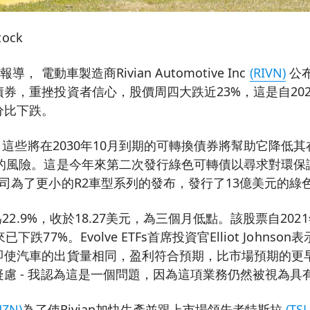
ock
， 電動車製造商Rivian Automotive Inc
(RIVN)
公布
券，重挫投資者信心，股價周四大跌近23%，這是自20
分比下跌。
表示，這些將在2030年10月到期的可轉換債券將幫助它降低
車的風險。這是今年來第二次發行綠色可轉債以尋求對環保
司為了更小的R2車型系列的發布，發行了13億美元的綠
幅為22.9%，收於18.27美元，為三個月低點。該股票自20
下跌77%。Evolve ETFs首席投資官Elliot Johns
即使汽車的出貨量相同，盈利符合預期，比市場預期的更
慮 - 我認為這是一個問題，因為這項業務仍然被視為具
MZN)
為了使Rivian加快生產並跟上市場領先者特斯拉
(TSL