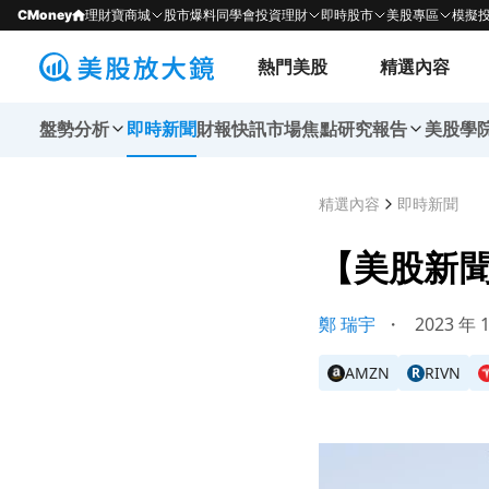
CMoney
理財寶商城
股市爆料同學會
投資理財
即時股市
美股專區
模擬
熱門美股
精選內容
盤勢分析
即時新聞
財報快訊
市場焦點
研究報告
美股學
精選內容
即時新聞
【美股新聞
鄭 瑞宇
・
2023 年 
AMZN
RIVN
R