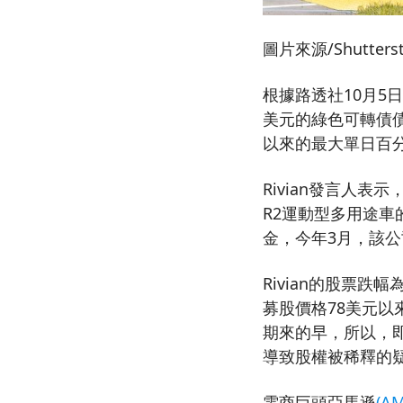
圖片來源/Shutterst
根據路透社10月5日報導
美元的綠色可轉債債
以來的最大單日百
Rivian發言人
R2運動型多用途
金，今年3月，該公
Rivian的股票跌
募股價格78美元以來已
期來的早，所以，
導致股權被稀釋的疑
電商巨頭亞馬遜
(A