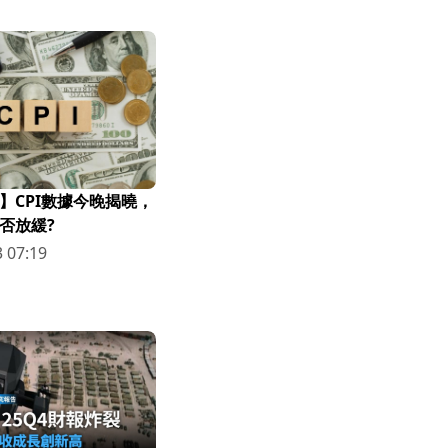
】CPI數據今晚揭曉，
否放緩?
 07:19