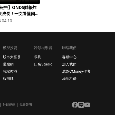
報告】ONDS財報炸
營收成長！一文看懂國防
 04:10
模擬投資
跨領域學習
聯絡我們
股市大富翁
學到
客服中心
選股網
口袋Studio
加入我們
雲端控股
成為CMoney作者
報明牌
場地租借
社群規範
免責聲明