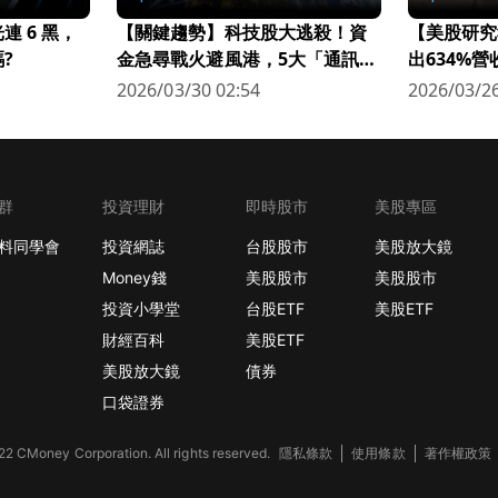
 6 黑，
【關鍵趨勢】科技股大逃殺！資
【美股研究
?
金急尋戰火避風港，5大「通訊衛
出634%
星股」逆勢狂飆
科技新星
2026/03/30 02:54
2026/03/26
群
投資理財
即時股市
美股專區
料同學會
投資網誌
台股股市
美股放大鏡
Money錢
美股股市
美股股市
投資小學堂
台股ETF
美股ETF
財經百科
美股ETF
美股放大鏡
債券
口袋證券
2 CMoney Corporation. All rights reserved.
隱私條款
使用條款
著作權政策