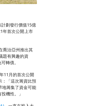
計劃發行價值15億
21年首次公開上市
其在喬治亞州推出其
議題有興趣的資
色可轉債。
21年11月的首次公開
on表示：「這次籌資比預
早地籌集了資金可能
有投機性。」
A)
，一直在投入大