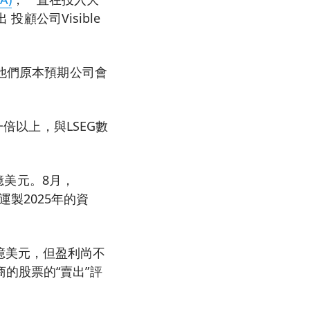
投顧公司Visible
，他們原本預期公司會
一倍以上，與LSEG數
2億美元。8月，
營運製2025年的資
燒10億美元，但盈利尚不
的股票的“賣出”評