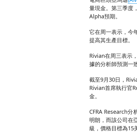
量現金。第三季度，該
Alpha預期。
它在周一表示，今年
提高其生產目標。
Rivian在周三表
據的分析師預測一
截至9月30日，Ri
Rivian首席執行官
金。
CFRA Researc
明朗，而該公司在
級，價格目標為15