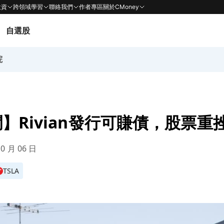
投資
跨領域學習
聯絡我們
作者專區
關於CMoney
自選股
院
】Rivian發行可賺債，股票重挫
10 月 06 日
TSLA