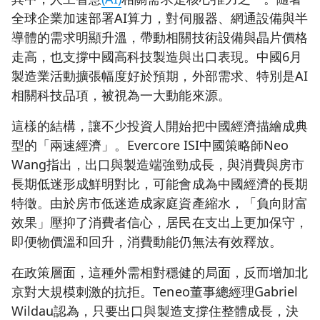
全球企業加速部署AI算力，對伺服器、網通設備與半
導體的需求明顯升溫，帶動相關技術設備與晶片價格
走高，也支撐中國高科技製造與出口表現。中國6月
製造業活動擴張幅度好於預期，外部需求、特別是AI
相關科技品項，被視為一大動能來源。
這樣的結構，讓不少投資人開始把中國經濟描繪成典
型的「兩速經濟」。Evercore ISI中國策略師Neo
Wang指出，出口與製造端強勁成長，與消費與房市
長期低迷形成鮮明對比，可能會成為中國經濟的長期
特徵。由於房市低迷造成家庭資產縮水，「負向財富
效果」壓抑了消費者信心，居民在支出上更加保守，
即便物價溫和回升，消費動能仍無法有效釋放。
在政策層面，這種外需相對穩健的局面，反而增加北
京對大規模刺激的抗拒。Teneo董事總經理Gabriel
Wildau認為，只要出口與製造支撐住整體成長，決