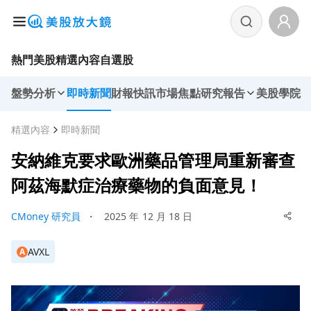
熱門美股
精選內容
自選股
盤勢分析
即時新聞
財報快訊
市場焦點
研究報告
美股學院
精選內容
即時新聞
安納維克要求歐洲藥品管理局重新審查
阿茲海默症治療藥物的負面意見！
CMoney 研究員
・
2025 年 12 月 18 日
AVXL
A