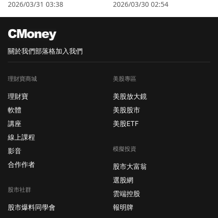
衛星股」逆勢狂飆
2026/03/31 03:38
2026/03/30 02:54
關於我們
部落格
加入我們
理財寶商城
美股專區
理財寶
美股放大鏡
軟體
美股股市
講座
美股ETF
線上課程
模擬投資
影音
合作作者
股市大富翁
選股網
股市社群
雲端控股
股市爆料同學會
報明牌