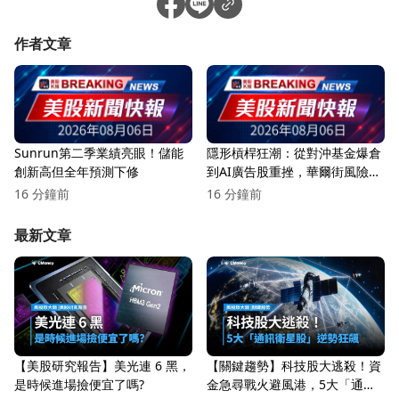
作者文章
Sunrun第二季業績亮眼！儲能
隱形槓桿狂潮：從對沖基金爆倉
創新高但全年預測下修
到AI廣告股重挫，華爾街風險炸
彈悄悄成形
16 分鐘前
16 分鐘前
最新文章
【美股研究報告】美光連 6 黑，
【關鍵趨勢】科技股大逃殺！資
是時候進場撿便宜了嗎?
金急尋戰火避風港，5大「通訊