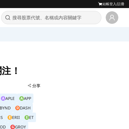
結帳
登入/註冊
關注！
分享
APLE
APP
A
A
BYND
DASH
D
NS
ERII
ET
E
E
OD
GROY
G