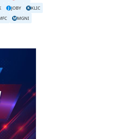
K
JOBY
KLIC
J
K
MFC
MGNI
M