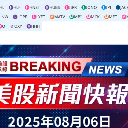
HL
HLF
HNST
HUBS
IIPR
IONQ
IPI
JAC
H
H
H
I
I
I
J
LNW
LOPE
LYFT
MATV
MBI
MCK
MET
L
L
M
M
M
M
M
O
OXY
HHH
O
H