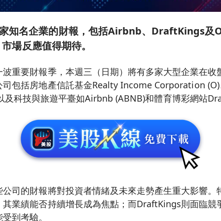
名企業的財報，包括Airbnb、DraftKings及Occ
m等，市場反應值得期待。
一波重要財報季，本週三（日期）將有多家大型企業在收
房地產信託基金Realty Income Corporation (O
ET)，以及科技與旅遊平臺如Airbnb (ABNB)和體育博彩網站Draft
公司的財報將對投資者情緒及未來走勢產生重大影響。特別
其業績能否持續增長成為焦點；而DraftKings則面臨
能受到考驗。