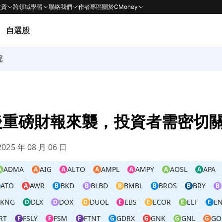
投資
跨領域學習
聯絡我們
作者專區
關於CMoney
自選股
院
後重磅財報來襲，投資者需密切
025 年 08 月 06 日
ADMA
AIG
ALTO
AMPL
AMPY
AOSL
APA
A
A
A
A
A
A
A
ATO
AWR
BKD
BLBD
BMBL
BROS
BRY
A
B
B
B
B
B
B
DKNG
DLX
DOX
DUOL
EBS
ECOR
ELF
E
D
D
D
E
E
E
E
RT
FSLY
FSM
FTNT
GDRX
GNK
GNL
GO
F
F
F
G
G
G
G