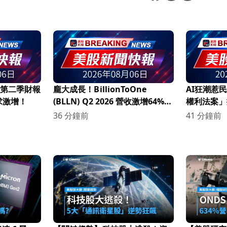
ts 第二季財報
龐大成長！BillionToOne
AI狂潮惹
求激增！
(BLLN) Q2 2026 營收激增64%，
權利法案」
腫瘤學業務表現亮眼！
突
36 分鐘前
41 分鐘前