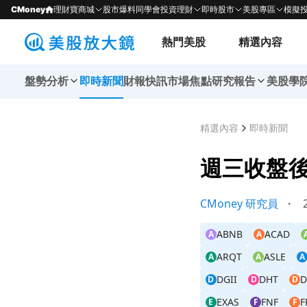
CMoney
理財寶商城
股市爆料同學會
投資理財
即時股市
美股專區
模擬
熱門美股
精選內容
盤勢分析
即時新聞
財報快訊
市場焦點
研究報告
美股學
精選內容
即時新聞
週三收盤
CMoney 研究員
・
2
ABNB
ACAD
A
A
ARQT
ASLE
A
A
A
DGII
DHT
D
D
D
EXAS
FNF
F
E
F
F