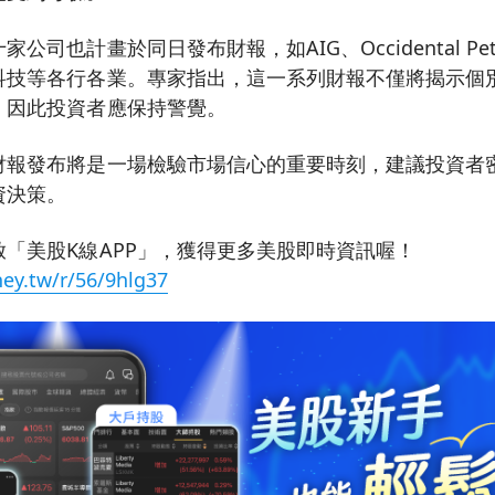
司也計畫於同日發布財報，如AIG、Occidental Petro
科技等各行各業。專家指出，這一系列財報不僅將揭示個
，因此投資者應保持警覺。
財報發布將是一場檢驗市場信心的重要時刻，建議投資者
資決策。
「美股K線APP」，獲得更多美股即時資訊喔！
ey.tw/r/56/9hlg37