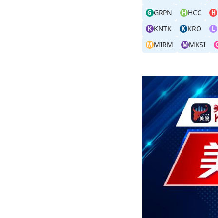
GRPN
HCC
G
H
H
KNTK
KRO
K
K
L
MIRM
MKSI
M
M