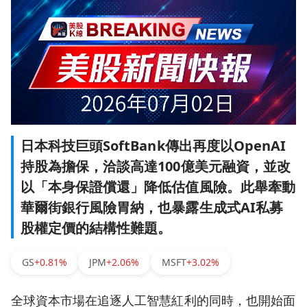
日本科技巨頭SoftBank傳出再度以OpenAI
持股為擔保，洽談高達100億美元融資，並改
以「本身保證償還」降低估值風險。此舉牽動
華爾街銀行風險胃納，也暴露生成式AI私募
股權定價的結構性難題。
GS
+0.81%
JPM
+2.06%
MSFT
+3.02%
全球資本市場在追逐人工智慧紅利的同時，也開始面