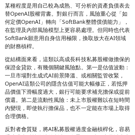
某種程度是用自己較為成熟、可分析的資產負債表去
替OpenAI股權背書。對銀行而言，風險重心從「如
何定價OpenAI」轉向「SoftBank整體償債能力」，
在監理及內部風險模型上更容易處理。但同時也代表
SoftBank願意用自身信用極限，換取放大在AI領域
的財務槓桿。
從結構面來看，這類以高成長科技私募股權做擔保的
保證金貸款，有幾個關鍵風險點。第一是估值波動：
一旦市場對生成式AI前景降溫、或相關監管收緊，
OpenAI這類公司的隱含估值可能大幅修正，若抵押
品價值下滑幅度過大，銀行可能要求補充擔保或提前
償還。第二是流動性風險：未上市股權難以在短時間
內變現，即使執行擔保品，也不一定能在市場上取得
合理價格。
反對者會質疑，將AI私募股權過度金融槓桿化，容易