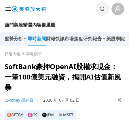
熱門美股
精選內容
自選股
盤勢分析
即時新聞
財報快訊
市場焦點
研究報告
美股學院
精選內容
即時新聞
SoftBank豪押OpenAI股權求現金：
一筆100億美元融資，揭開AI估值新風
暴
CMoney 研究員
・
2026 年 07 月 02 日
SFTBY
GS
JPM
MSFT
S
G