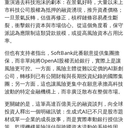
重演過去科技泡沫的劇本：在景氣好時，大量以未上
市科技公司股權為抵押的融資湧現，推升資產價格；
一旦景氣反轉，估值再修正，槓桿鏈條容易產生斷
裂，衝擊銀行資本與市場信心。從這個角度看，保守
派認為應限制這類貸款規模，或提高風險資本占用比
率。
但也有支持者指出，SoftBank此番願意提供集團擔
保，而非單純將OpenAI股權丟給銀行，實際上是讓
風險更可控。一方面，風險主體從難以定價的AI新創
公司，轉移到已有公開財報與長期投資紀錄的國際集
團；另一方面，這也讓風險更集中在願意承擔高科技
波動的特定金融機構上，而非廣泛散布在整個市場。
更關鍵的是，這筆高達百億美元的融資談判，向全球
投資人釋出一個明確訊號：生成式AI已不只是股市題
材或單一企業的成長故事，而是實際牽動銀行授信決
策、監理機構風險評估與跨國資本流動的系統性因