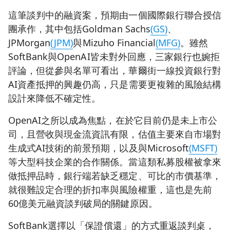
這筆談判中的融資案，預期由一個國際銀行聯合授信
團承作，其中包括Goldman Sachs
(GS)
、
JPMorgan
(JPM)
與Mizuho Financial
(MFG)
。雖然
SoftBank與OpenAI皆未對外回應，三家銀行也婉拒
評論，但從參與名單可看出，華爾街一線投資銀行對
AI資產抵押的興趣仍高，只是需要更複雜的風險結構
設計來降低不確定性。
OpenAI之所以成為焦點，在於它目前仍是未上市公
司，且營收與現金流資訊有限，估值主要來自市場對
生成式AI技術的前景預期，以及與Microsoft
(MSFT)
等大型科技企業的合作關係。當這類私募股權被拿來
做抵押品時，銀行端若缺乏穩定、可比的市價基準，
就很難設定合理的折扣率與風險權重，這也是先前
60億美元融資談判破局的關鍵原因。
SoftBank選擇以「保證償還」的方式重返談判桌，