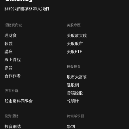
關於我們
部落格
加入我們
理財寶商城
美股專區
理財寶
美股放大鏡
軟體
美股股市
講座
美股ETF
線上課程
模擬投資
影音
合作作者
股市大富翁
選股網
股市社群
雲端控股
股市爆料同學會
報明牌
投資理財
跨領域學習
投資網誌
學到