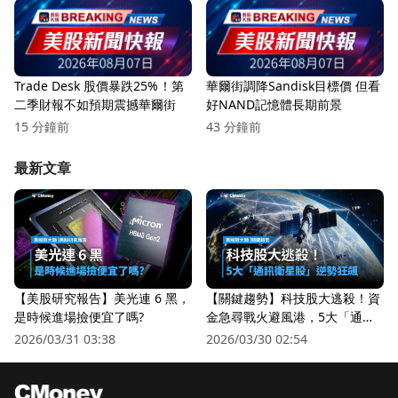
Trade Desk 股價暴跌25%！第
華爾街調降Sandisk目標價 但看
二季財報不如預期震撼華爾街
好NAND記憶體長期前景
15 分鐘前
43 分鐘前
最新文章
【美股研究報告】美光連 6 黑，
【關鍵趨勢】科技股大逃殺！資
是時候進場撿便宜了嗎?
金急尋戰火避風港，5大「通訊
衛星股」逆勢狂飆
2026/03/31 03:38
2026/03/30 02:54