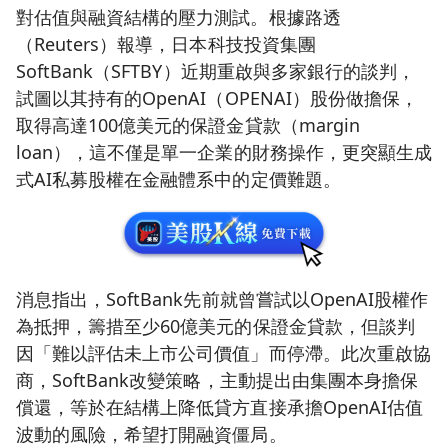
對估值與融資結構的壓力測試。根據路透
（Reuters）報導，日本科技投資集團
SoftBank（SFTBY）近期重啟與多家銀行的談判，
試圖以其持有的OpenAI（OPENAI）股份做擔保，
取得高達100億美元的保證金貸款（margin
loan），這不僅是單一企業的財務操作，更突顯生成
式AI私募股權在金融體系中的定價難題。
消息指出，SoftBank先前就曾嘗試以OpenAI股權作
為抵押，籌措至少60億美元的保證金貸款，但談判
因「難以評估未上市公司價值」而停滯。此次重啟協
商，SoftBank改變策略，主動提出由集團本身擔保
償還，等於在結構上降低貸方直接承擔OpenAI估值
波動的風險，希望打開融資僵局。