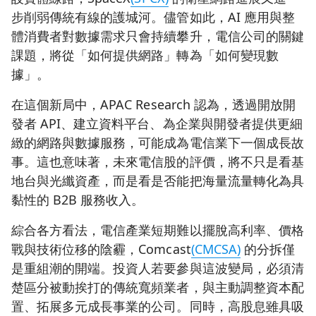
步削弱傳統有線的護城河。儘管如此，AI 應用與整
體消費者對數據需求只會持續攀升，電信公司的關鍵
課題，將從「如何提供網路」轉為「如何變現數
據」。
在這個新局中，APAC Research 認為，透過開放開
發者 API、建立資料平台、為企業與開發者提供更細
緻的網路與數據服務，可能成為電信業下一個成長故
事。這也意味著，未來電信股的評價，將不只是看基
地台與光纖資產，而是看是否能把海量流量轉化為具
黏性的 B2B 服務收入。
綜合各方看法，電信產業短期難以擺脫高利率、價格
戰與技術位移的陰霾，Comcast
(CMCSA)
的分拆僅
是重組潮的開端。投資人若要參與這波變局，必須清
楚區分被動挨打的傳統寬頻業者，與主動調整資本配
置、拓展多元成長事業的公司。同時，高股息雖具吸