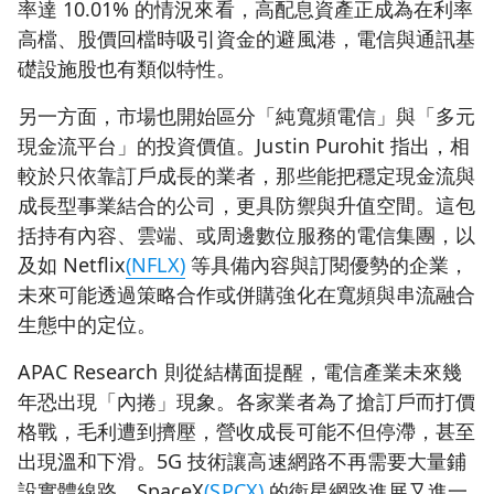
率達 10.01% 的情況來看，高配息資產正成為在利率
高檔、股價回檔時吸引資金的避風港，電信與通訊基
礎設施股也有類似特性。
另一方面，市場也開始區分「純寬頻電信」與「多元
現金流平台」的投資價值。Justin Purohit 指出，相
較於只依靠訂戶成長的業者，那些能把穩定現金流與
成長型事業結合的公司，更具防禦與升值空間。這包
括持有內容、雲端、或周邊數位服務的電信集團，以
及如 Netflix
(NFLX)
等具備內容與訂閱優勢的企業，
未來可能透過策略合作或併購強化在寬頻與串流融合
生態中的定位。
APAC Research 則從結構面提醒，電信產業未來幾
年恐出現「內捲」現象。各家業者為了搶訂戶而打價
格戰，毛利遭到擠壓，營收成長可能不但停滯，甚至
出現溫和下滑。5G 技術讓高速網路不再需要大量鋪
設實體線路，SpaceX
(SPCX)
的衛星網路進展又進一