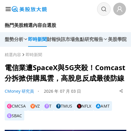
熱門美股
精選內容
自選股
盤勢分析
即時新聞
財報快訊
市場焦點
研究報告
美股學院
精選內容
即時新聞
電信業遭SpaceX與5G夾殺！Comcast
分拆掀併購風雲，高股息反成最後防線
CMoney 研究員
・
2026 年 07 月 03 日
CMCSA
VZ
T
TMUS
NFLX
AMT
C
V
T
T
A
SBAC
S