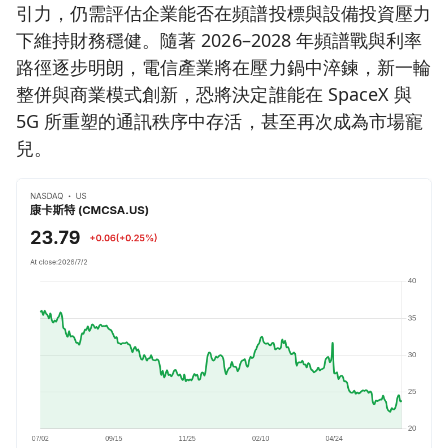
引力，仍需評估企業能否在頻譜投標與設備投資壓力
下維持財務穩健。隨著 2026–2028 年頻譜戰與利率
路徑逐步明朗，電信產業將在壓力鍋中淬鍊，新一輪
整併與商業模式創新，恐將決定誰能在 SpaceX 與
5G 所重塑的通訊秩序中存活，甚至再次成為市場寵
兒。