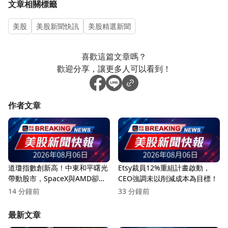
文章相關標籤
美股
美股新聞快訊
美股精選新聞
喜歡這篇文章嗎？
歡迎分享，讓更多人可以看到！
作者文章
道瓊指數創新高！中東和平曙光
Etsy裁員12%重組計畫啟動，
帶動股市，SpaceX與AMD卻遭
CEO強調未以削減成本為目標！
重挫
14 分鐘前
33 分鐘前
最新文章