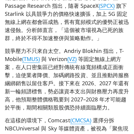
Passage Research 指出，隨著 SpaceX
(SPCX)
旗下
Starlink 以具競爭力的價格快速擴張，加上 5G 固定
無線上網在都會區成熟，舊有寬頻模式的優勢正被迅
速侵蝕。分析師直言，「這個被市場視為已死的族
群，終於不得不加速整併與策略動作。」
競爭壓力不只來自太空。Andriy Blokhin 指出，T-
Mobile
(TMUS)
與 Verizon
(VZ)
等固定無線上網方
案，在人口密集區已經對傳統有線寬頻構成正面衝
擊，迫使業者降價、加碼網路投資、並且推動跨服務
綑綁銷售以留住客戶。接下來在 2026、2027 年還有
新一輪頻譜標售，勢必讓資本支出與財務壓力再度升
高，他預期整體價格戰要到 2027–2028 年才可能趨
於平衡，期間相關類股股價恐持續面臨壓力。
在這樣的環境下，Comcast
(CMCSA)
選擇分拆
NBCUniversal 與 Sky 等媒體資產，被視為「聚焦現