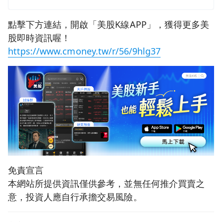
點擊下方連結，開啟「美股K線APP」，獲得更多美
股即時資訊喔！
https://www.cmoney.tw/r/56/9hlg37
免責宣言
本網站所提供資訊僅供參考，並無任何推介買賣之
意，投資人應自行承擔交易風險。