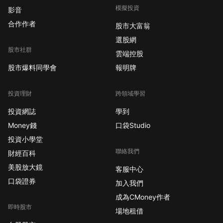
模擬投資
影音
合作作者
股市大富翁
選股網
股市社群
雲端控股
股市爆料同學會
報明牌
投資理財
跨領域學習
投資網誌
學到
Money錢
口袋Studio
投資小學堂
聯絡我們
財經百科
美股放大鏡
客服中心
口袋證券
加入我們
成為CMoney作者
即時股市
場地租借