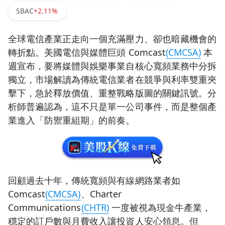
SBAC
+2.11%
全球電信產業正走向一個充滿壓力、卻也暗藏機會的
轉折點。美國電信與媒體巨頭 Comcast
(CMCSA)
本
週宣布，要將媒體與娛樂事業自核心寬頻業務中分拆
獨立，市場解讀為傳統電信業者在競爭與利率雙重夾
擊下，急於釋放價值、重整戰略版圖的關鍵訊號。分
析師普遍認為，這不只是單一公司事件，而是整個產
業進入「防禦重組期」的前奏。
回顧過去十年，傳統寬頻與有線網路業者如
Comcast
(CMCSA)
、Charter
Communications
(CHTR)
一度被視為現金牛產業，
穩定的訂戶數與月費收入讓投資人安心領息。但