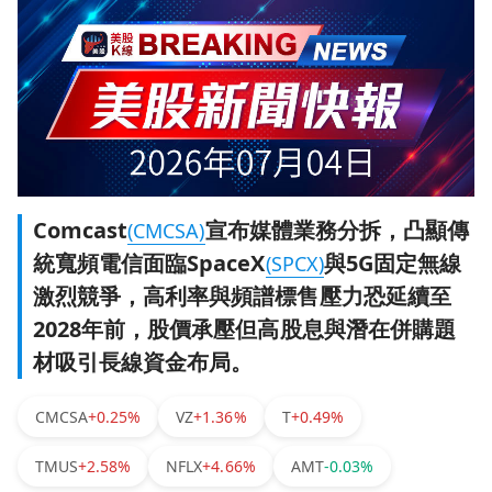
Comcast
宣布媒體業務分拆，凸顯傳
(CMCSA)
統寬頻電信面臨SpaceX
與5G固定無線
(SPCX)
激烈競爭，高利率與頻譜標售壓力恐延續至
2028年前，股價承壓但高股息與潛在併購題
材吸引長線資金布局。
CMCSA
+0.25%
VZ
+1.36%
T
+0.49%
TMUS
+2.58%
NFLX
+4.66%
AMT
-0.03%