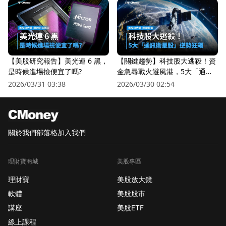
【美股研究報告】美光連 6 黑，
【關鍵趨勢】科技股大逃殺！資
是時候進場撿便宜了嗎?
金急尋戰火避風港，5大「通訊
衛星股」逆勢狂飆
2026/03/31 03:38
2026/03/30 02:54
關於我們
部落格
加入我們
理財寶商城
美股專區
理財寶
美股放大鏡
軟體
美股股市
講座
美股ETF
線上課程