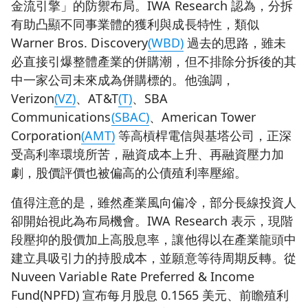
金流引擎」的防禦布局。IWA Research 認為，分拆
有助凸顯不同事業體的獲利與成長特性，類似
Warner Bros. Discovery
(WBD)
過去的思路，雖未
必直接引爆整體產業的併購潮，但不排除分拆後的其
中一家公司未來成為併購標的。他強調，
Verizon
(VZ)
、AT&T
(T)
、SBA
Communications
(SBAC)
、American Tower
Corporation
(AMT)
等高槓桿電信與基塔公司，正深
受高利率環境所苦，融資成本上升、再融資壓力加
劇，股價評價也被偏高的公債殖利率壓縮。
值得注意的是，雖然產業風向偏冷，部分長線投資人
卻開始視此為布局機會。IWA Research 表示，現階
段壓抑的股價加上高股息率，讓他得以在產業龍頭中
建立具吸引力的持股成本，並願意等待周期反轉。從
Nuveen Variable Rate Preferred & Income
Fund(NPFD) 宣布每月股息 0.1565 美元、前瞻殖利