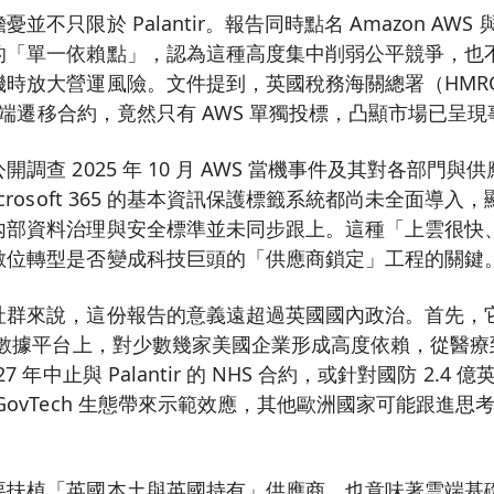
不只限於 Palantir。報告同時點名 Amazon AWS 與 M
的「單一依賴點」，認為這種高度集中削弱公平競爭，也
時放大營運風險。文件提到，英國稅務海關總署（HMRC）
鎊的雲端遷移合約，竟然只有 AWS 單獨投標，凸顯市場已呈
調查 2025 年 10 月 AWS 當機事件及其對各部門
crosoft 365 的基本資訊保護標籤系統都尚未全面導
內部資料治理與安全標準並未同步跟上。這種「上雲很快
數位轉型是否變成科技巨頭的「供應商鎖定」工程的關鍵
社群來說，這份報告的意義遠超過英國國內政治。首先，
與數據平台上，對少數幾家美國企業形成高度依賴，從醫
7 年中止與 Palantir 的 NHS 合約，或針對國防 2.4
GovTech 生態帶來示範效應，其他歐洲國家可能跟進思
要扶植「英國本土與英國持有」供應商，也意味著雲端基