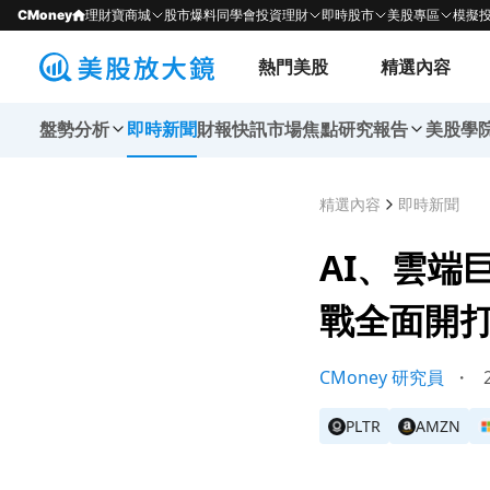
CMoney
理財寶商城
股市爆料同學會
投資理財
即時股市
美股專區
模擬
熱門美股
精選內容
盤勢分析
即時新聞
財報快訊
市場焦點
研究報告
美股學
精選內容
即時新聞
AI、雲端
戰全面開
CMoney 研究員
・
2
PLTR
AMZN