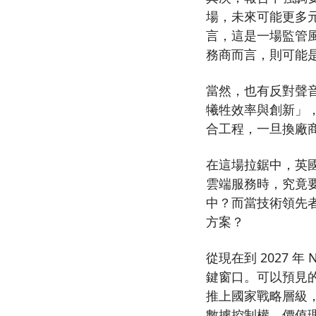
場，未來可能更多元分
言，這是一場監管
務商而言，則可能
當然，也有反對聲
犧牲效率與創新」，
合工程，一旦換廠
在這場拉鋸中，英國
雲端服務時，究竟
中？而當技術領先
方案？
從現在到 2027
鍵窗口。可以預見的
推上國家戰略層級，
數據控制權、價值