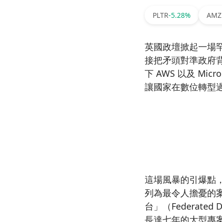
PLTR
-5.28%
AM
英國政壇掀起一場
接把矛頭對準政府背後的科
下 AWS 以及 Micro
讓國家在數位轉型
這場風暴的引爆點，
列為最令人擔憂的案
台」（Federated
長達七年的大型專