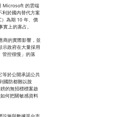
icrosoft 的雲端
不利於國內替代方案
為期 10 年、價
現事實上的寡占。
與供應商的實際影響，並
入，顯示政府在大量採用
、管控很慢」的落
。
它等於公開承認公共
療到國防都難以脫
 億英鎊的無招標標案啟
考如何把關敏感資料
礎設施與數據平台市