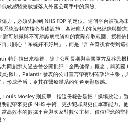
降低敏感醫療數據落入外國公司手中的風險。
力，必須先回到 NHS FDP 的定位。這個平台被視為未來
合照護系統資料的核心基礎設施，牽涉龐大的病患紀錄與醫
antir 對可辨識與不可辨識病患資料的實際存取範圍、授權
不再只關心「系統好不好用」，而是「誰在背後看得到這
lantir 特別拉出來檢視，除了公司長期與美國軍方及移民
共同創辦人過去曾公開批評「全民健保」概念，與英國 N
員指出，Palantir 發表的公司宣言帶有明確政治主張
立」形成矛盾，令其在醫療體系的角色更顯敏感。
負責人 Louis Mosley 則反擊，指這份報告是把「操場政
明能帶來更多 NHS 手術、更少犯罪與更佳軍事能力。
：當高效率的數據平台與國家對數位主權、價值理念的堅
邊？