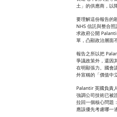
土」的供應商，以
要理解這份報告的殺傷
NHS 信託與整
求政府公開 Pal
單，凸顯政治層面
報告之所以把 Pa
爭議政策外，還因其
在明顯張力。國會議
外宣稱的「價值中
Palantir 英國
強調公司技術已被證
拉回一個核心問題
應該優先考慮哪一