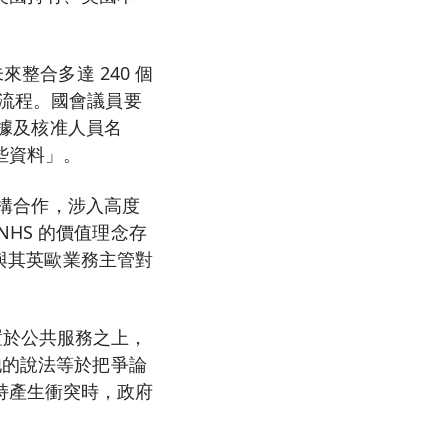
整合多達 240 個
療流程。國會議員要
依據及核准人員名
些資料」。
機構合作，涉入高度
HS 的價值理念存
，與其英歐業務主管對
治」置於公共服務之上，
他的說法等於把爭論
持產生衝突時，政府