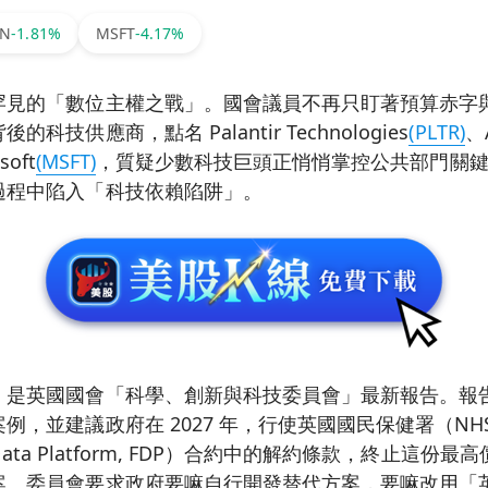
ZN
-1.81%
MSFT
-4.17%
罕見的「數位主權之戰」。國會議員不再只盯著預算赤字
技供應商，點名 Palantir Technologies
(PLTR)
、
soft
(MSFT)
，質疑少數科技巨頭正悄悄掌控公共部門關
過程中陷入「科技依賴陷阱」。
是英國國會「科學、創新與科技委員會」最新報告。報告明確將
例，並建議政府在 2027 年，行使英國國民保健署（N
 Data Platform, FDP）合約中的解約條款，終止這份最高
案。委員會要求政府要嘛自行開發替代方案，要嘛改用「