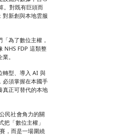
說了算。對既有巨頭而
；對新創與本地雲服
門「為了數位主權，
HS FDP 這類整
企業。
型、導入 AI 與
，必須掌握在本國手
養真正可替代的本地
與公民社會角力的關
正式把「數位主權」
競賽，而是一場圍繞