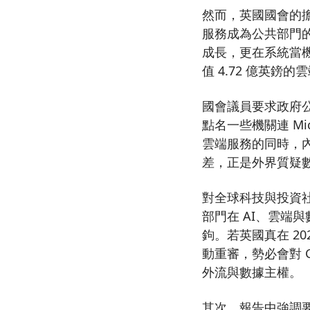
然而，英國國會的擔憂並
服務成為公共部門
成長，更在系統當機
值 4.72 億英
國會議員要求政府公開
點名一些機關連 Mi
雲端服務的同時，
差，正是外界質疑
對全球科技與投資
部門在 AI、雲端
鉤。若英國真在 202
動重審，勢必會對 
外流與數據主權。
其次，報告中強調