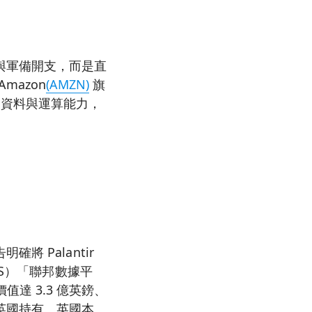
與軍備開支，而是直
Amazon
(AMZN)
旗
鍵資料與運算能力，
 Palantir
HS）「聯邦數據平
價值達 3.3 億英鎊、
英國持有、英國本