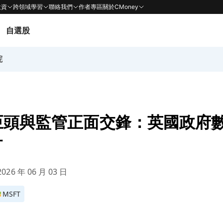
投資
跨領域學習
聯絡我們
作者專區
關於CMoney
自選股
院
巨頭與監管正面交鋒：英國政府
打
026 年 06 月 03 日
MSFT