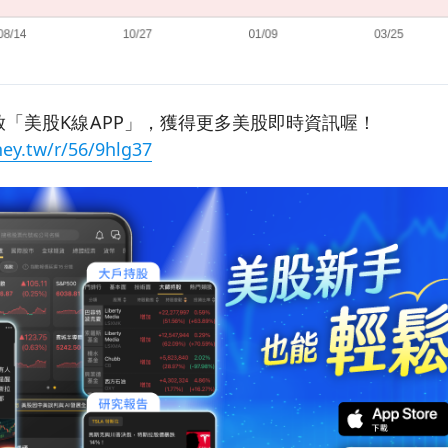
「美股K線APP」，獲得更多美股即時資訊喔！
ey.tw/r/56/9hlg37