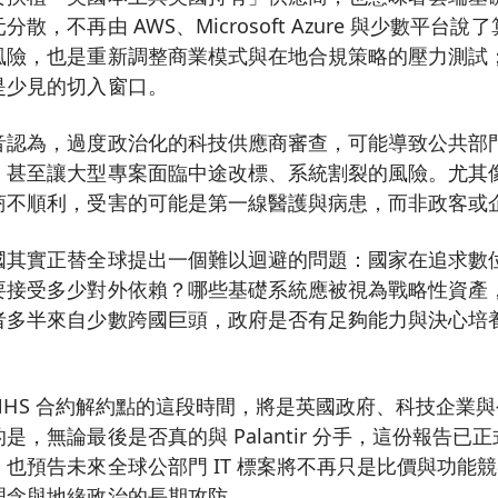
散，不再由 AWS、Microsoft Azure 與少數平台
風險，也是重新調整商業模式與在地合規策略的壓力測試
是少見的切入窗口。
音認為，過度政治化的科技供應商審查，可能導致公共部
甚至讓大型專案面臨中途改標、系統割裂的風險。尤其像 N
商不順利，受害的可能是第一線醫護與病患，而非政客或
其實正替全球提出一個難以迴避的問題：國家在追求數位轉
要接受多少對外依賴？哪些基礎系統應被視為戰略性資產
者多半來自少數跨國巨頭，政府是否有足夠能力與決心培
 年 NHS 合約解約點的這段時間，將是英國政府、科技企業
是，無論最後是否真的與 Palantir 分手，這份報告已
也預告未來全球公部門 IT 標案將不再只是比價與功能
理念與地緣政治的長期攻防。