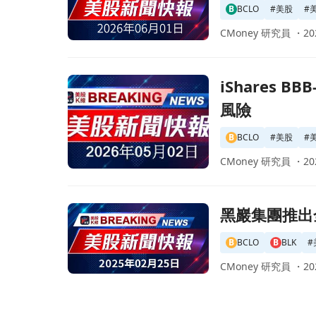
B
BCLO
#
美股
#
CMoney 研究員 ・
20
前往iShares BBB-B CLO Active ETF 月
iShares B
風險
B
BCLO
#
美股
#
CMoney 研究員 ・
20
前往黑巖集團推出全新主動型ETF平臺，開啟投資
黑巖集團推出
B
BCLO
B
BLK
#
CMoney 研究員 ・
20