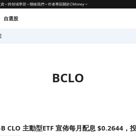
投資
跨領域學習
聯絡我們
作者專區
關於CMoney
自選股
院
BCLO
配息 $0.2644，投資者不容錯過！頁面
BBB-B CLO 主動型ETF 宣佈每月配息 $0.26