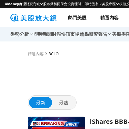
CMoney
理財寶商城
股市爆料同學會
投資理財
即時股市
美股專區
模擬
熱門美股
精選內容
盤勢分析
即時新聞
財報快訊
市場焦點
研究報告
美股學
精選內容
BCLO
最新
最熱
前往iShares BBB-B CLO 主動型ETF 宣佈每月
iShares 