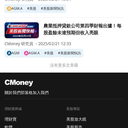
A
AGM.A
#
美股
#
美股新聞快訊
前往農業抵押貸款公司第四季財報出爐！每股盈餘未達預期但
農業抵押貸款公司第四季財報出爐！每
股盈餘未達預期但收入亮眼
CMoney 研究員 ・
2025/02/21 12:33
A
AGM
A
AGM.A
#
美股
#
美股新聞快訊
沒有更多文章囉
關於我們
部落格
加入我們
理財寶商城
美股專區
理財寶
美股放大鏡
軟體
美股股市