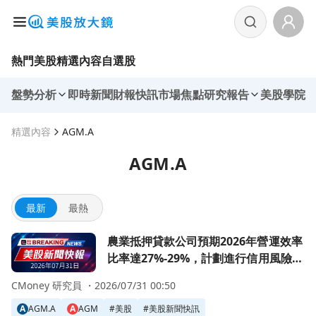
熱門美股
精選內容
自選股
盤勢分析
即時新聞
財報快訊
市場焦點
研究報告
美股學院
精選內容
AGM.A
AGM.A
最新
最熱
前往農業抵押貸款公司預期2026年營運效率比率達27%-29
農業抵押貸款公司預期2026年營運效率
比率達27%-29%，計劃進行信用風險轉
移
CMoney 研究員 ・
2026/07/31 00:50
A
AGM.A
A
AGM
#
美股
#
美股新聞快訊