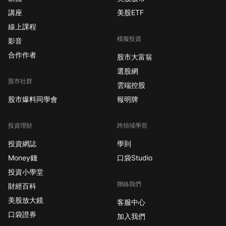
講座
美股ETF
線上課程
模擬投資
影音
合作作者
股市大富翁
選股網
股市社群
雲端控股
股市爆料同學會
報明牌
投資理財
跨領域學習
投資網誌
學到
Money錢
口袋Studio
投資小學堂
聯絡我們
財經百科
美股放大鏡
客服中心
口袋證券
加入我們