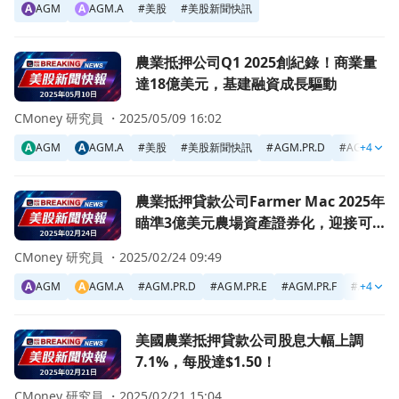
A
AGM
A
AGM.A
#
美股
#
美股新聞快訊
前往農業抵押公司Q1 2025創紀錄！商業量達18億美元，基
農業抵押公司Q1 2025創紀錄！商業量
達18億美元，基建融資成長驅動
CMoney 研究員 ・
2025/05/09 16:02
A
AGM
A
AGM.A
#
美股
#
美股新聞快訊
#
AGM.PR.D
#
AGM.PR.E
+4
前往農業抵押貸款公司Farmer Mac 2025年瞄準3億美
農業抵押貸款公司Farmer Mac 2025年
瞄準3億美元農場資產證券化，迎接可
再生能源成長潮
CMoney 研究員 ・
2025/02/24 09:49
A
AGM
A
AGM.A
#
AGM.PR.D
#
AGM.PR.E
#
AGM.PR.F
#
AGM.PR
+4
前往美國農業抵押貸款公司股息大幅上調7.1%，每股達$1.5
美國農業抵押貸款公司股息大幅上調
7.1%，每股達$1.50！
CMoney 研究員 ・
2025/02/21 15:04