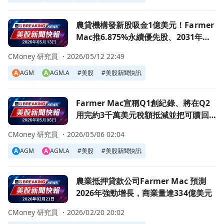
前往農貸機構發新股吸金1億美元！Farmer Mac推6.875%
農貸機構發新股吸金1億美元！Farmer
Mac推6.875%永續優先股、2031年可
贖回
CMoney 研究員 ・
2026/05/12 22:49
A
AGM
A
AGM.A
#
美股
#
美股新聞快訊
前往Farmer Mac宣稱Q1創紀錄、將在Q2用完約3千萬
Farmer Mac宣稱Q1創紀錄、將在Q2
用完約3千萬美元稅額抵減並把可贖回
債務節省轉入利差
CMoney 研究員 ・
2026/05/06 02:04
A
AGM
A
AGM.A
#
美股
#
美股新聞快訊
前往農業抵押貸款公司Farmer Mac 預測2026年強勁增長，
農業抵押貸款公司Farmer Mac 預測
2026年強勁增長，商業量達334億美元
CMoney 研究員 ・
2026/02/20 20:02