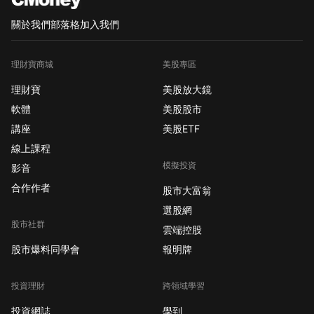
關於我們
部落格
加入我們
理財寶商城
美股專區
理財寶
美股放大鏡
軟體
美股股市
講座
美股ETF
線上課程
模擬投資
影音
合作作者
股市大富翁
選股網
股市社群
雲端控股
股市爆料同學會
報明牌
投資理財
跨領域學習
投資網誌
學到