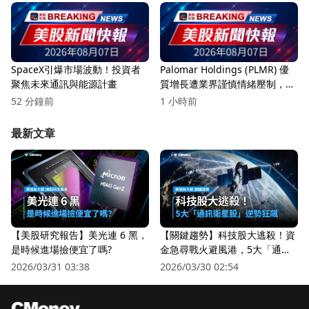
SpaceX引爆市場波動！投資者
Palomar Holdings (PLMR) 優
聚焦未來通訊與能源計畫
質增長遭業界謹慎情緒壓制，投
資者該如何反應？
52 分鐘前
1 小時前
最新文章
【美股研究報告】美光連 6 黑，
【關鍵趨勢】科技股大逃殺！資
是時候進場撿便宜了嗎?
金急尋戰火避風港，5大「通訊
衛星股」逆勢狂飆
2026/03/31 03:38
2026/03/30 02:54