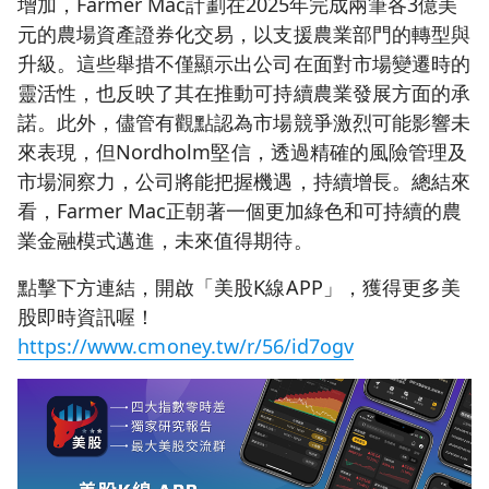
增加，Farmer Mac計劃在2025年完成兩筆各3億美
元的農場資產證券化交易，以支援農業部門的轉型與
升級。這些舉措不僅顯示出公司在面對市場變遷時的
靈活性，也反映了其在推動可持續農業發展方面的承
諾。此外，儘管有觀點認為市場競爭激烈可能影響未
來表現，但Nordholm堅信，透過精確的風險管理及
市場洞察力，公司將能把握機遇，持續增長。總結來
看，Farmer Mac正朝著一個更加綠色和可持續的農
業金融模式邁進，未來值得期待。
點擊下方連結，開啟「美股K線APP」，獲得更多美
股即時資訊喔！
https://www.cmoney.tw/r/56/id7ogv