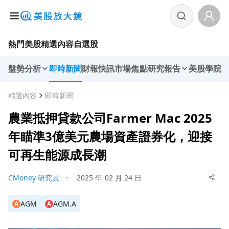
熱門美股
精選內容
自選股
盤勢分析
即時新聞
財報快訊
市場焦點
研究報告
美股學院
精選內容
即時新聞
農業抵押貸款公司Farmer Mac 2025
年瞄準3億美元農場資產證券化，迎接
可再生能源成長潮
CMoney 研究員
・
2025 年 02 月 24 日
AGM
AGM.A
A
A