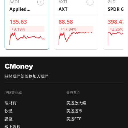
AAOI
AXTI
GLD
Applied
AXT
SPDR Go
Optoelectro
Shares
135.63
88.58
398.47
nics
+9.19%
+17.84%
+2.26%
關於我們
部落格
加入我們
理財寶商城
美股專區
理財寶
美股放大鏡
軟體
美股股市
講座
美股ETF
線上課程