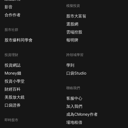
模擬投資
影音
合作作者
股市大富翁
選股網
股市社群
雲端控股
股市爆料同學會
報明牌
投資理財
跨領域學習
投資網誌
學到
Money錢
口袋Studio
投資小學堂
聯絡我們
財經百科
美股放大鏡
客服中心
口袋證券
加入我們
成為CMoney作者
即時股市
場地租借