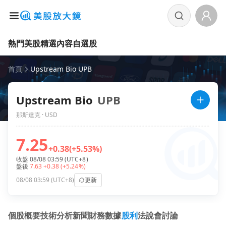
熱門美股
精選內容
自選股
首頁
Upstream Bio UPB
Upstream Bio
UPB
那斯達克 · USD
7.25
+0.38
(+5.53%)
收盤 08/08 03:59 (UTC+8)
盤後
7.63
+0.38
(+5.24%)
08/08 03:59 (UTC+8)
更新
個股概要
技術分析
新聞
財務數據
股利
法說會
討論