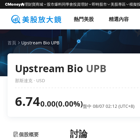
CMoney
理財寶商城
股市爆料同學會
投資理財
即時股市
美股專區
模擬
熱門美股
精選內容
首頁
Upstream Bio UPB
Upstream Bio
UPB
那斯達克 · USD
6.74
0.00
(0.00%)
盤中 08/07 02:12 (UTC+8)
討論
個股概要