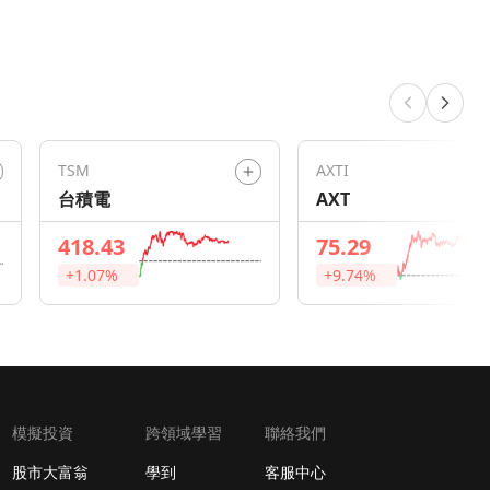
TSM
AXTI
台積電
AXT
418.43
75.29
+1.07%
+9.74%
模擬投資
跨領域學習
聯絡我們
股市大富翁
學到
客服中心