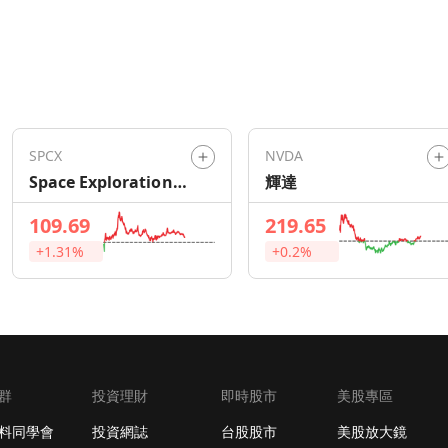
SPCX
NVDA
Space Exploration
輝達
Technologies
109.69
219.65
+1.31%
+0.2%
群
投資理財
即時股市
美股專區
料同學會
投資網誌
台股股市
美股放大鏡