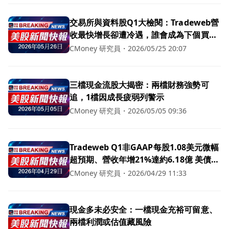
交易所與資料股Q1大檢閱：Tradeweb營
收最快增長卻遭冷遇，誰會成為下個買
點？
CMoney 研究員
・
2026/05/25 20:07
三檔現金流股大揭密：兩檔財務強勢可
追，1檔因成長疲弱列警示
CMoney 研究員
・
2026/05/05 09:36
Tradeweb Q1非GAAP每股1.08美元微幅
超預期、營收年增21%達約6.18億 美債、
信用與ETF成交量飆升創多項紀錄
CMoney 研究員
・
2026/04/29 11:33
現金多未必安全：一檔現金充裕可留意、
兩檔利潤或估值藏風險