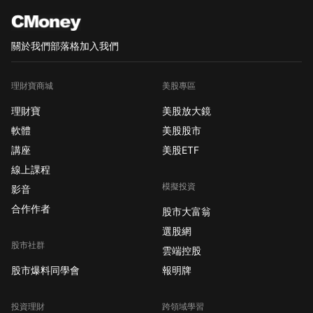
關於我們
部落格
加入我們
理財寶商城
美股專區
理財寶
美股放大鏡
軟體
美股股市
講座
美股ETF
線上課程
模擬投資
影音
合作作者
股市大富翁
選股網
股市社群
雲端控股
股市爆料同學會
報明牌
投資理財
跨領域學習