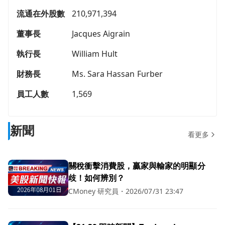
流通在外股數
210,971,394
董事長
Jacques Aigrain
執行長
William Hult
財務長
Ms. Sara Hassan Furber
員工人數
1,569
新聞
看更多
關稅衝擊消費股，贏家與輸家的明顯分
歧！如何辨別？
CMoney 研究員
・
2026/07/31 23:47