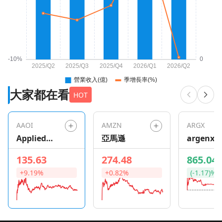
大家都在看
HOT
AAOI
AMZN
ARGX
Applied
亞馬遜
argenx S
Optoelectro
135.63
274.48
865.04
nics
+9.19%
+0.82%
(-1.17)%