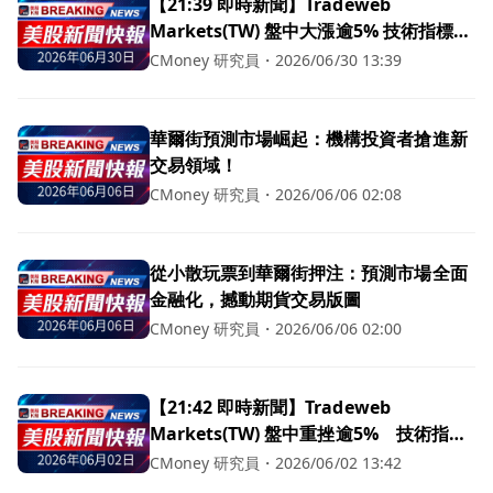
【21:39 即時新聞】Tradeweb
Markets(TW) 盤中大漲逾5% 技術指標超
跌反彈
CMoney 研究員
・
2026/06/30 13:39
華爾街預測市場崛起：機構投資者搶進新
交易領域！
CMoney 研究員
・
2026/06/06 02:08
從小散玩票到華爾街押注：預測市場全面
金融化，撼動期貨交易版圖
CMoney 研究員
・
2026/06/06 02:00
【21:42 即時新聞】Tradeweb
Markets(TW) 盤中重挫逾5% 技術指標
續弱、跌破長期均線壓力沉重
CMoney 研究員
・
2026/06/02 13:42