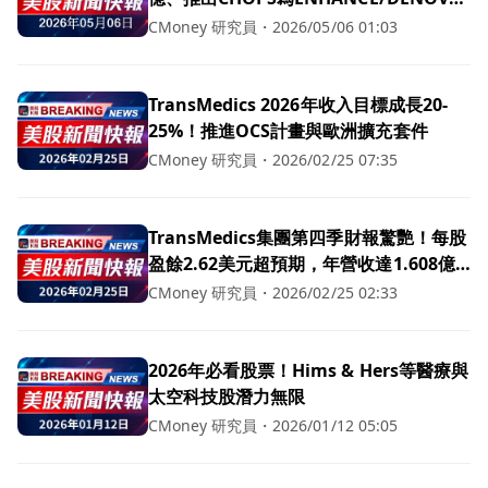
設立冷藏對照，盼IDE於2026年第三季初
CMoney 研究員
・
2026/05/06 01:03
實施
TransMedics 2026年收入目標成長20-
25%！推進OCS計畫與歐洲擴充套件
CMoney 研究員
・
2026/02/25 07:35
TransMedics集團第四季財報驚艷！每股
盈餘2.62美元超預期，年營收達1.608億
美元
CMoney 研究員
・
2026/02/25 02:33
2026年必看股票！Hims & Hers等醫療與
太空科技股潛力無限
CMoney 研究員
・
2026/01/12 05:05