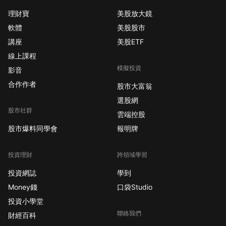
Intuitive
理財寶
美股放大鏡
Surgical(ISRG)透過其
軟體
美股股市
達文西系統在數十億美
講座
美股ETF
元規模的手術機器人市
線上課程
場中占據主導地位。醫
模擬投資
院一旦投資這些昂貴系
影音
統，便需持續購買該公
合作作者
股市大富翁
司提供的高毛利率工
選股網
具、配件和服務，這創
股市社群
雲端控股
造了約占Intuitive
股市爆料同學會
報明牌
Surgical總收入85%的
穩定收入來源。該公司
擁有如堡壘般的資產負
投資理財
跨領域學習
債表，於2025年第三季
投資網誌
學到
末現金儲備達84億美
Money錢
口袋Studio
元，且槓桿率低，能夠
投資小學堂
在不依賴債務的情況下
聯絡我們
大力投資成長並應對經
財經百科