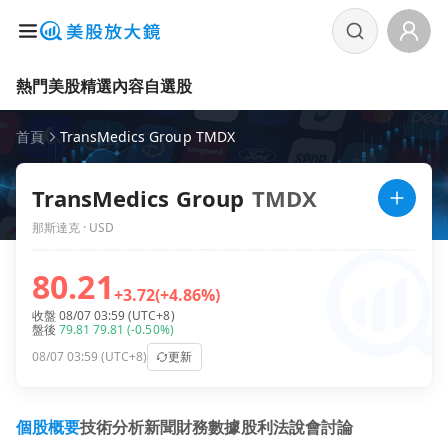
熱門美股
精選內容
自選股
首頁
TransMedics Group TMDX
TransMedics Group
TMDX
那斯達克 · USD
80.21
+3.72
(+4.86%)
收盤 08/07 03:59 (UTC+8)
盤後
79.81
79.81
(-0.50%)
08/07 03:59 (UTC+8)
更新
個股概要
技術分析
新聞
財務數據
股利
法說會
討論