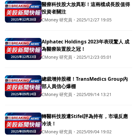
醫療科技股大放異彩！這兩檔成長股值得
投資者關注
CMoney 研究員
・
2025/12/27 19:05
Alphatec Holdings 2023年表現驚人 成
為醫療裝置股之冠！
CMoney 研究員
・
2025/12/23 05:01
總裁增持股權！TransMedics Group內
部人員信心爆棚
CMoney 研究員
・
2025/09/14 13:21
轉醫科技股遭Stifel評為持有，市場反應
冷淡！
CMoney 研究員
・
2025/09/04 19:02