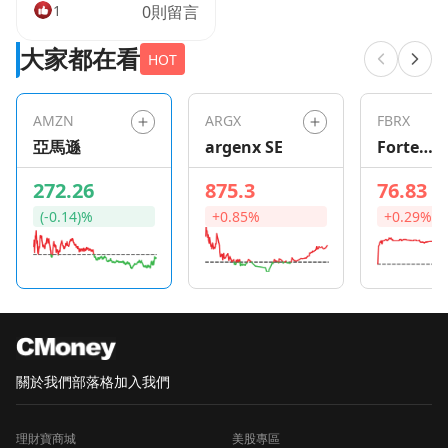
產業。儘管成長股通常
1
0則留言
較易受到宏觀經濟變動
大家都在看
影響，但優質成長股能
HOT
夠在多年中持續提供高
回報。對於願意承擔風
AMZN
ARGX
FBRX
險的投資人來說，成功
亞馬遜
argenx SE
Forte
的成長股回報率往往高
Bioscien
於通膨率，有助於保值
272.26
875.3
76.83
並增進投資人的購買
(-0.14)%
+0.85%
+0.29%
力。管理良好的成長型
公司通常擁有可持續的
競爭優勢，使其能夠超
越競爭對手並維持成長
軌跡。若您目前有資金
投入成長股，以下是兩
家值得考慮的公司。
關於我們
部落格
加入我們
Intuitive
Surgical(ISRG)的機器
理財寶商城
美股專區
人手術市場領導地位