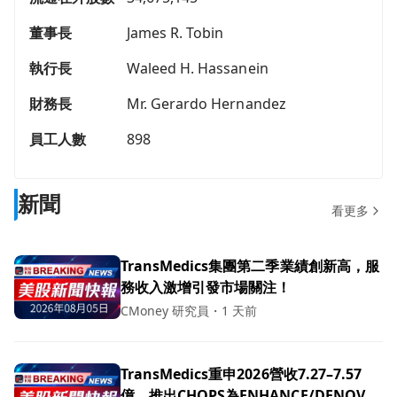
董事長
James R. Tobin
執行長
Waleed H. Hassanein
財務長
Mr. Gerardo Hernandez
員工人數
898
新聞
看更多
TransMedics集團第二季業績創新高，服
務收入激增引發市場關注！
CMoney 研究員
・
1 天前
TransMedics重申2026營收7.27–7.57
億、推出CHOPS為ENHANCE/DENOVO