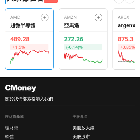
雖具挑戰，但也可能帶
來豐厚回報。小市值股
AMD
AMZN
ARGX
票，儘管歷史上常被忽
超微半導體
亞馬遜
argenx S
視，仍提供潛在價值，
特別是那些具備強勁財
489.28
272.26
875.3
務狀況和明確成長路徑
+1.5%
(-0.14)%
+0.85%
的公司。投資人若能專
注於這些公司，或能在
這個常被忽略的市場區
段中找到機會。
Cricut(CRCT)的財務穩
健與成長挑戰
Cricut(CRCT)是一家設
關於我們
部落格
加入我們
計、行銷及分銷創意平
台的公司，市值約10.6
理財寶商城
美股專區
億美元。其主要收入來
自平台部門，達3.2283
理財寶
美股放大鏡
億美元。Cricut展現了
軟體
美股股市