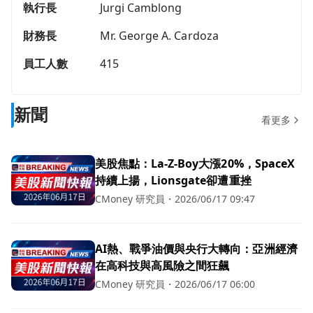
執行長
Jurgi Camblong
財務長
Mr. George A. Cardoza
員工人數
415
新聞
看更多
美股焦點：La-Z-Boy大漲20%，SpaceX
持續上揚，Lionsgate卻遭重挫
CMoney 研究員
・
2026/06/17 09:47
AI熱、戰爭油價與央行大轉向：亞洲經濟
在高科技與高風險之間狂飆
CMoney 研究員
・
2026/06/17 06:00