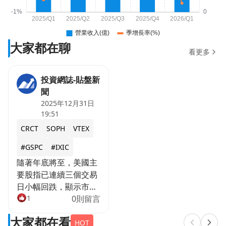
大家都在聊
看更多
投資網誌-貼盤新
聞
2025年12月31日
19:51
CRCT
SOPH
VTEX
#GSPC
#IXIC
隨著年底將至，美國主
要股指已連續三個交易
日小幅回跌，顯示市場
波動性及投資人謹慎情
1
0則留言
緒持續。在此背景下，
大家都在看
尋找有潛力的投資機會
HOT