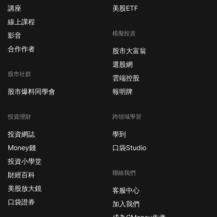
穩健的財務狀況，無負
講座
美股ETF
債且短期資產能覆蓋負
線上課程
債。2025年第三季淨利
模擬投資
增至2051萬美元，較前
影音
一年同期成長30%，超
合作作者
股市大富翁
越行業平均。雖然股東
選股網
權益報酬率達22.6%，
股市社群
雲端控股
但因自由現金流不足，
股市爆料同學會
報明牌
股息的持續性仍有疑
慮。公司進行的股票回
購顯示股東價值的重
投資理財
跨領域學習
視，穩定的週波動性則
投資網誌
學到
反映了市場波動下的穩
Money錢
口袋Studio
定表現。然而，過去五
投資小學堂
年年均盈利下降
聯絡我們
24.1%，顯示長期挑
財經百科
戰。 SOPHiA
美股放大鏡
客服中心
GENETICS(SOPH)的市
口袋證券
加入我們
場擴展與財務挑戰