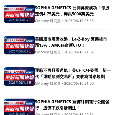
SOPHiA GENETICS 公開募資成功！每股
定價4.75美元，籌集5000萬美元
CMoney 研究員
・
2026/06/17 05:33
美國股市震盪收盤，La-Z-Boy 繁榮後市
漲13%，AMC任命新CFO！
CMoney 研究員
・
2026/06/16 21:02
運彩不再只看運氣！美CFTC狂發照 新一
代「運動預測交易所」要改寫博彩規則
CMoney 研究員
・
2026/06/16 21:00
SOPHiA GENETICS 宣佈計劃進行公開發
行，股價下跌引發關注！
CMoney 研究員
・
2026/06/16 20:51