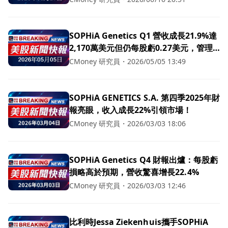
SOPHiA Genetics Q1 營收成長21.9%達
2,170萬美元但仍每股虧0.27美元，管理
層重申全年營收92–94M目標
CMoney 研究員
・
2026/05/05 13:49
SOPHiA GENETICS S.A. 第四季2025年財
報亮眼，收入成長22%引領市場！
CMoney 研究員
・
2026/03/03 18:06
SOPHiA Genetics Q4 財報出爐：每股虧
損略高於預期，營收驚喜增長22.4%
CMoney 研究員
・
2026/03/03 12:46
比利時Jessa Ziekenhuis攜手SOPHiA