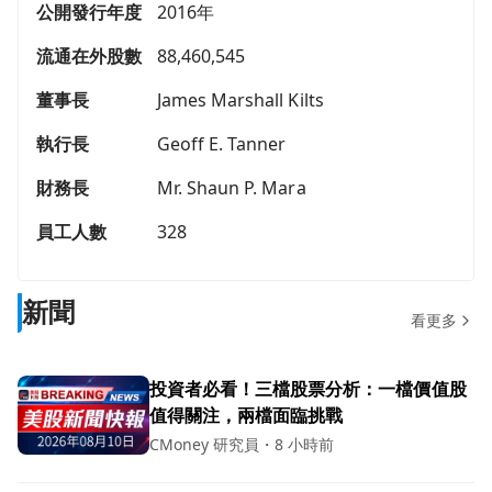
公開發行年度
2016年
流通在外股數
88,460,545
董事長
James Marshall Kilts
執行長
Geoff E. Tanner
財務長
Mr. Shaun P. Mara
員工人數
328
新聞
看更多
投資者必看！三檔股票分析：一檔價值股
值得關注，兩檔面臨挑戰
CMoney 研究員
・
8 小時前