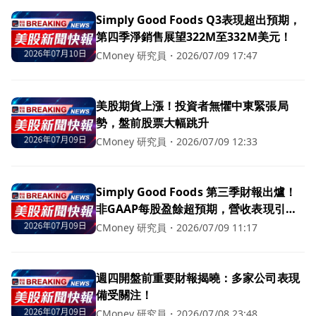
Simply Good Foods Q3表現超出預期，
第四季淨銷售展望322M至332M美元！
CMoney 研究員
・
2026/07/09 17:47
美股期貨上漲！投資者無懼中東緊張局
勢，盤前股票大幅跳升
CMoney 研究員
・
2026/07/09 12:33
Simply Good Foods 第三季財報出爐！
非GAAP每股盈餘超預期，營收表現引關
注
CMoney 研究員
・
2026/07/09 11:17
週四開盤前重要財報揭曉：多家公司表現
備受關注！
CMoney 研究員
・
2026/07/08 23:48