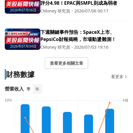
評分4.98！EPAC與SMPL則成為弱者
CMoney 研究員
・
2026/07/06 00:17
下週關鍵事件預告：SpaceX上市、
PepsiCo財報揭曉，市場動盪難測！
CMoney 研究員
・
2026/07/03 19:16
查看更多相關文章
財務數據
看更多
營業收入
季
年