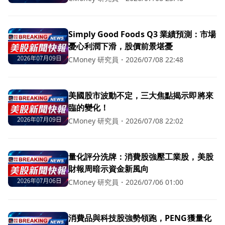
Simply Good Foods Q3 業績預測：市場
憂心利潤下滑，股價前景堪憂
CMoney 研究員
・
2026/07/08 22:48
美國股市波動不定，三大焦點揭示即將來
臨的變化！
CMoney 研究員
・
2026/07/08 22:02
量化評分洗牌：消費股強壓工業股，美股
財報周暗示資金新風向
CMoney 研究員
・
2026/07/06 01:00
消費品與科技股強勢領跑，PENG獲量化