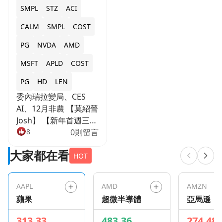
SMPL
STZ
ACI
CALM
SMPL
COST
PG
NVDA
AMD
MSFT
APLD
COST
PG
HD
LEN
委內瑞拉變局、CES
AI、12月非農 【莫紹晉
Josh】 【新年首週三大
變數交織：地緣風險、
8
0則留言
CES AI、非農定調降
大家都在看
息】 新年首個完整交易
HOT
週，市場一邊想接「一
月行情」的棒，一邊又
AAPL
AMD
AMZN
被突發地緣風險拉回現
蘋果
超微半導體
亞馬遜
實。上週（2026 年第
一個交易日）美股收盤
313.33
483.36
274.48