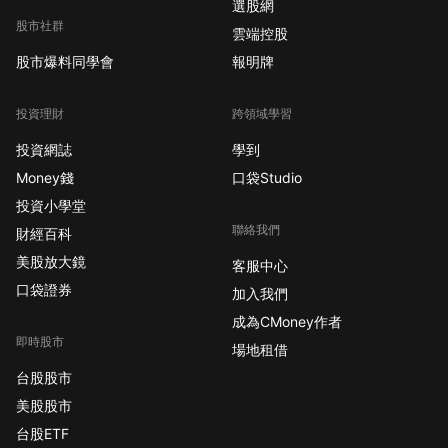
選股網
PMI（12 月） 週二 1/6
股市社群
雲端控股
05:00 輝達 (NVDA) 執
股市爆料同學會
報明牌
行長黃仁勳 CES
Keynote 10:30 超微
(AMD) 執行長蘇姿丰
投資理財
跨領域學習
CES Keynote 21:25 里
投資網誌
學到
奇蒙聯準銀行總裁
Money錢
口袋Studio
Barkin 演講 22:45 S&P
投資小學堂
Global 服務業 PMI 終
聯絡我們
值（12 月） 週三 1/7
財經百科
21:15 ADP 私部門就業
美股放大鏡
客服中心
（12 月） 23:00 JOLTS
口袋證券
加入我們
職缺（11 月） 23:00
成為CMoney作者
ISM 服務業 PMI（12
即時股市
場地租借
月） 盤後財報：星座品
牌 (STZ)、Applied
台股股市
Digital (APLD)、傑富
美股股市
瑞金融 (JEF)、
台股ETF