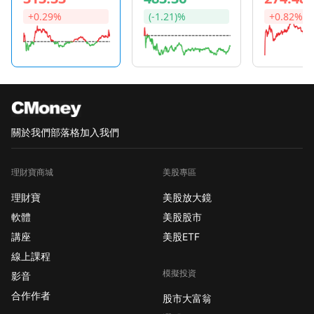
走勢分歧：道瓊與標普
+0.29%
(-1.21)%
+0.82%
偏強、那指相對疲弱，
長天期美債殖利率也往
上靠攏，讓高估值成長
股更容易震盪。本週關
鍵就是「三條線同時拉
扯」：委內瑞拉地緣政
治與油市不確定性、
關於我們
部落格
加入我們
CES 2026 的 AI 供應鏈
定調（輝達與超微的舞
理財寶商城
美股專區
台訊息）、以及12 月
就業報告對降息時點的
理財寶
美股放大鏡
再定價。
軟體
美股股市
https://image.cmoney.tw/attachment/blog/176754240
講座
美股ETF
5279-468d-9300-
線上課程
e411aab0e34a.jpg
模擬投資
【📌 本週重大事件時
影音
程（台灣時間）】 週一
合作作者
股市大富翁
1/5 23:00 ISM 製造業