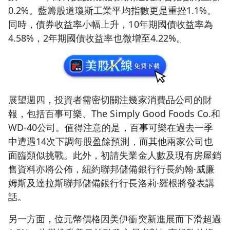
0.2%。藍籌股道瓊斯工業平均指數更是重挫1.1%。
同時，債券收益率小幅上升，10年期國債收益率為
4.58%，2年期國債收益率也微增至4.22%。
展望週四，投資者需密切關注幾家消費品公司的財
報，包括百事可樂、The Simply Good Foods Co.和
WD-40公司。值得注意的是，百事可樂在過去一季
中遭遇14次下調每股盈餘預測，而其他兩家公司也
面臨類似挑戰。此外，初請失業金人數及現有房屋銷
售資料亦將公佈，紐約聯邦儲備銀行行長約翰·威廉
姆斯及達拉斯聯邦儲備銀行行長洛莉·羅根將發表講
話。
另一方面，位元幣價格因美伊衝突新進展而下滑超過