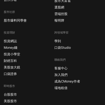
股市大富翁
選股網
股市社群
雲端控股
股市爆料同學會
報明牌
投資理財
跨領域學習
投資網誌
學到
Money錢
口袋Studio
投資小學堂
聯絡我們
財經百科
美股放大鏡
客服中心
口袋證券
加入我們
成為CMoney作者
即時股市
場地租借
台股股市
美股股市