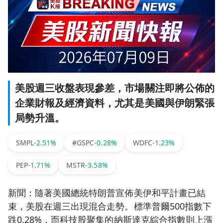
美股週三收盤表現參差，市場關注即將公佈的
企業財報及經濟資料，尤其是美國與伊朗緊張
局勢升溫。
SMPL
-2.51%
#GSPC
-0.28%
WDFC
-1.23%
PEP
-1.71%
MSTR
-3.58%
新聞：隨著美國總統特朗普宣佈美伊和平計畫已結
束，美股在週三出現混合走勢。標準普爾500指數下
跌0.28%，而科技股聚集的納斯達克綜合指數則上漲