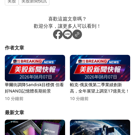
美股
美股新聞快訊
喜歡這篇文章嗎？
歡迎分享，讓更多人可以看到！
作者文章
華爾街調降Sandisk目標價 但看
帕克-俄亥俄第二季業績創新
好NAND記憶體長期前景
高，全年展望上調至17億美元！
10 分鐘前
10 分鐘前
最新文章