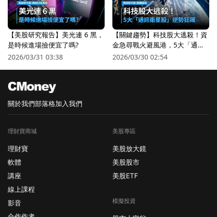
【美股研究報告】美光連 6 黑，
【關鍵趨勢】科技股大逃殺！資
是時候進場撿便宜了嗎?
金急尋戰火避風港，5大「通訊
衛星股」逆勢狂飆
2026/03/31 03:38
2026/03/30 02:54
關於我們
部落格
加入我們
理財寶商城
美股專區
理財寶
美股放大鏡
軟體
美股股市
講座
美股ETF
線上課程
模擬投資
影音
合作作者