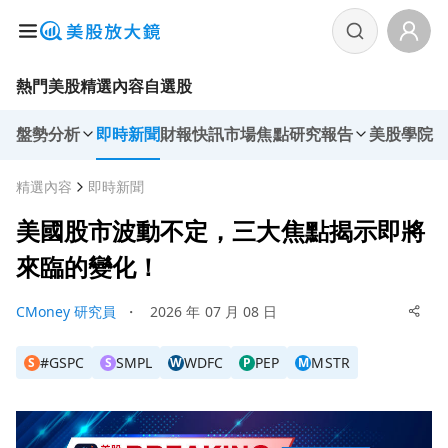
熱門美股
精選內容
自選股
盤勢分析
即時新聞
財報快訊
市場焦點
研究報告
美股學院
精選內容
即時新聞
美國股市波動不定，三大焦點揭示即將
來臨的變化！
CMoney 研究員
・
2026 年 07 月 08 日
#GSPC
SMPL
WDFC
PEP
MSTR
S
S
W
P
M