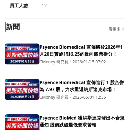
員工人數
12
新聞
看更多
Psyence Biomedical 宣佈將於2026年1
月20日實施1對6.25的反向股票拆分！
CMoney 研究員
・
2026/01/15 07:02
Psyence Biomedical 宣佈進行 1 股合併
為 7.97 股，力求重返納斯達克市場！
CMoney 研究員
・
2025/05/01 12:35
Psyence BioMed 獲納斯達克發出不合規
通知 股價跌破最低要求警報