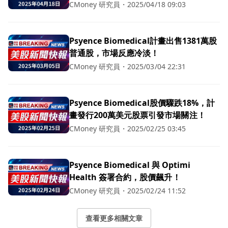
CMoney 研究員
・
2025/04/18 09:03
Psyence Biomedical計畫出售1381萬股
普通股，市場反應冷淡！
CMoney 研究員
・
2025/03/04 22:31
Psyence Biomedical股價驟跌18%，計
畫發行200萬美元股票引發市場關注！
CMoney 研究員
・
2025/02/25 03:45
Psyence Biomedical 與 Optimi
Health 簽署合約，股價飆升！
CMoney 研究員
・
2025/02/24 11:52
查看更多相關文章