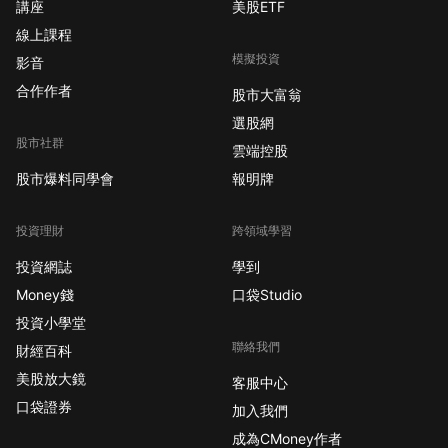
講座
美股ETF
線上課程
模擬投資
影音
合作作者
股市大富翁
選股網
股市社群
雲端控股
股市爆料同學會
報明牌
投資理財
跨領域學習
投資網誌
學到
Money錢
口袋Studio
投資小學堂
聯絡我們
財經百科
美股放大鏡
客服中心
口袋證券
加入我們
成為CMoney作者