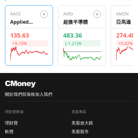
AAOI
AMD
AMZN
Applied
超微半導體
亞馬遜
Optoelectro
135.63
483.36
274.48
nics
+9.19%
(-1.21)%
+0.82%
關於我們
部落格
加入我們
理財寶商城
美股專區
理財寶
美股放大鏡
軟體
美股股市