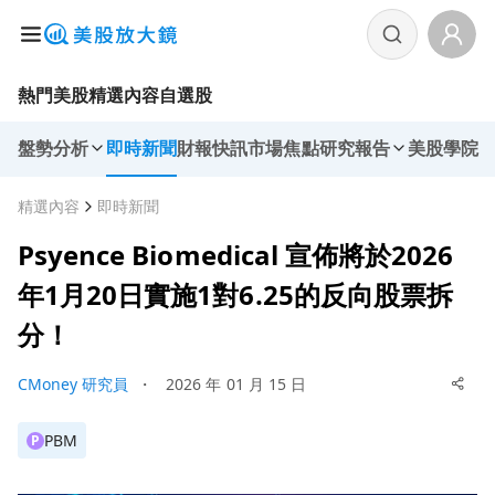
熱門美股
精選內容
自選股
盤勢分析
即時新聞
財報快訊
市場焦點
研究報告
美股學院
精選內容
即時新聞
Psyence Biomedical 宣佈將於2026
年1月20日實施1對6.25的反向股票拆
分！
CMoney 研究員
・
2026 年 01 月 15 日
PBM
P