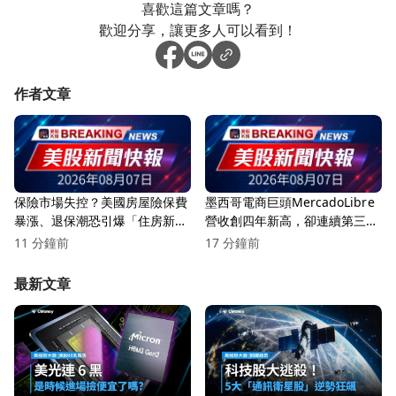
喜歡這篇文章嗎？
歡迎分享，讓更多人可以看到！
作者文章
保險市場失控？美國房屋險保費
墨西哥電商巨頭MercadoLibre
暴漲、退保潮恐引爆「住房新危
營收創四年新高，卻連續第三季
機」
獲利下滑！
11 分鐘前
17 分鐘前
最新文章