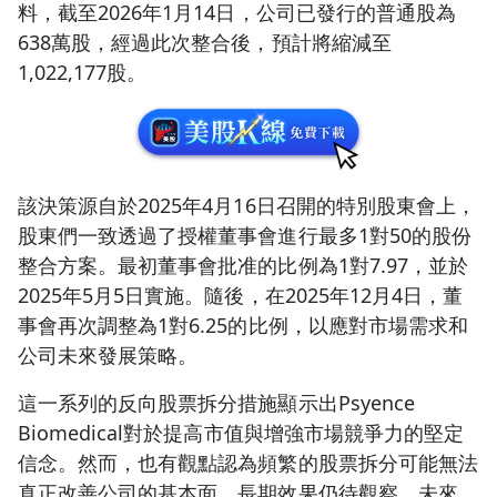
料，截至2026年1月14日，公司已發行的普通股為
638萬股，經過此次整合後，預計將縮減至
1,022,177股。
該決策源自於2025年4月16日召開的特別股東會上，
股東們一致透過了授權董事會進行最多1對50的股份
整合方案。最初董事會批准的比例為1對7.97，並於
2025年5月5日實施。隨後，在2025年12月4日，董
事會再次調整為1對6.25的比例，以應對市場需求和
公司未來發展策略。
這一系列的反向股票拆分措施顯示出Psyence
Biomedical對於提高市值與增強市場競爭力的堅定
信念。然而，也有觀點認為頻繁的股票拆分可能無法
真正改善公司的基本面，長期效果仍待觀察。未來，