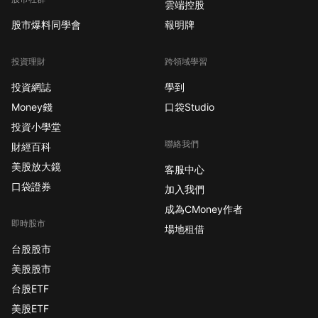
雲端控股
股市爆料同學會
報明牌
投資理財
跨領域學習
投資網誌
學到
Money錢
口袋Studio
投資小學堂
聯絡我們
財經百科
美股放大鏡
客服中心
口袋證券
加入我們
成為CMoney作者
即時股市
場地租借
台股股市
美股股市
台股ETF
美股ETF