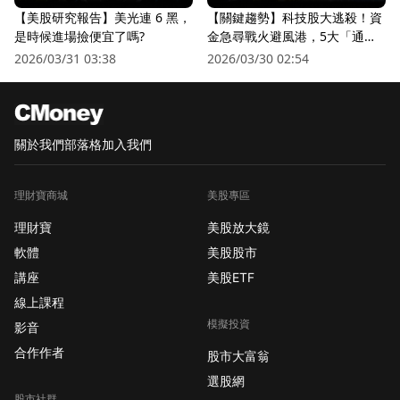
【美股研究報告】美光連 6 黑，
【關鍵趨勢】科技股大逃殺！資
是時候進場撿便宜了嗎?
金急尋戰火避風港，5大「通訊
衛星股」逆勢狂飆
2026/03/31 03:38
2026/03/30 02:54
關於我們
部落格
加入我們
理財寶商城
美股專區
理財寶
美股放大鏡
軟體
美股股市
講座
美股ETF
線上課程
模擬投資
影音
合作作者
股市大富翁
選股網
股市社群