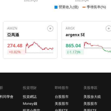
AMZN
ARGX
亞馬遜
argenx SE
274.48
865.04
+0.82%
(-1.17)%
群
投資理財
即時股市
美股專區
料同學會
投資網誌
台股股市
美股放大鏡
Money錢
美股股市
美股股市
投資小學堂
台股ETF
美股ETF