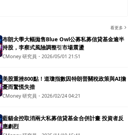
看更多
布朗大學大幅拋售Blue Owl公募私募信貸基金逾半
持股，李察式風險調整引市場震盪
CMoney 研究員
・
2026/05/01 21:51
美股重挫800點！道瓊指數因特朗普關稅政策與AI擔
憂而驚慌失措
CMoney 研究員
・
2026/02/24 04:21
藍貓金控取消兩大私募信貸基金合併計畫 投資者反
應劇烈