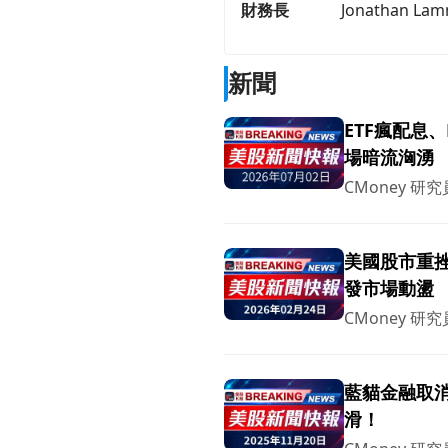
財務長
Jonathan La
新聞
ETF瘋配息
場暗流洶湧
CMoney 研究
美國股市重挫
發市場動盪
CMoney 研究
藍貓金融取消
滑！