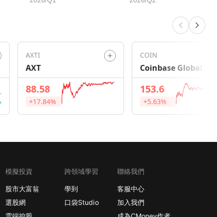
AXTI
COIN
AXT
Coinbase Global
88.58
153.6
+17.84%
+5.63%
模擬投資
跨領域學習
聯絡我們
股市大富翁
學到
客服中心
選股網
口袋Studio
加入我們
雲端控股
成為CMoney作者