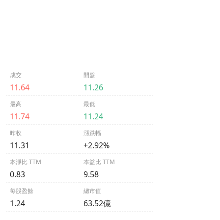
成交
開盤
11.64
11.26
最高
最低
11.74
11.24
昨收
漲跌幅
11.31
+2.92%
本淨比 TTM
本益比 TTM
0.83
9.58
每股盈餘
總市值
1.24
63.52億