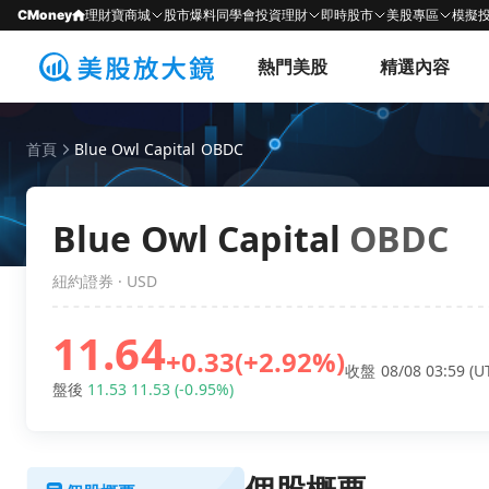
CMoney
理財寶商城
股市爆料同學會
投資理財
即時股市
美股專區
模擬
熱門美股
精選內容
首頁
Blue Owl Capital OBDC
Blue Owl Capital
OBDC
紐約證券 · USD
11.64
+0.33
(+2.92%)
收盤 08/08 03:59 (U
盤後
11.53
11.53
(-0.95%)