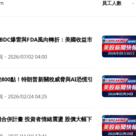
mm
員工人數
-
、BDC爆雷與FDA風向轉折：美國收益市
員
・
2026/07/02 04:00
800點！特朗普新關稅威脅與AI恐慌引
員
・
2026/02/24 04:25
合併計畫 投資者情緒震盪 股價大幅下