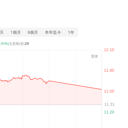
5天
1個月
6個月
本年迄今
1年
0.95%)
交易量(股)
29