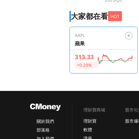
大家都在看
HOT
AAPL
蘋果
313.33
+0.29%
理財寶商城
股市社
理財寶
股市爆
關於我們
軟體
部落格
講座
加入我們