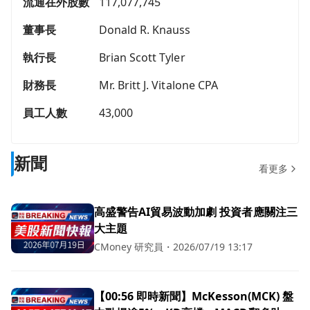
流通在外股數
117,077,745
董事長
Donald R. Knauss
執行長
Brian Scott Tyler
財務長
Mr. Britt J. Vitalone CPA
員工人數
43,000
新聞
看更多
高盛警告AI貿易波動加劇 投資者應關注三
大主題
CMoney 研究員
・
2026/07/19 13:17
【00:56 即時新聞】McKesson(MCK) 盤