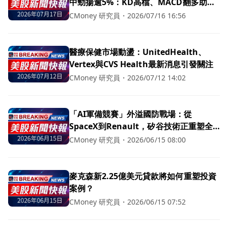
中勁揚逾5%：KD高檔、MACD翻多助攻
股價續強
CMoney 研究員
・
2026/07/16 16:56
醫療保健市場動盪：UnitedHealth、
Vertex與CVS Health最新消息引發關注
CMoney 研究員
・
2026/07/12 14:02
「AI軍備競賽」外溢國防戰場：從
SpaceX到Renault，矽谷技術正重塑全
球軍工版圖
CMoney 研究員
・
2026/06/15 08:00
麥克森新2.25億美元貸款將如何重塑投資
案例？
CMoney 研究員
・
2026/06/15 07:52