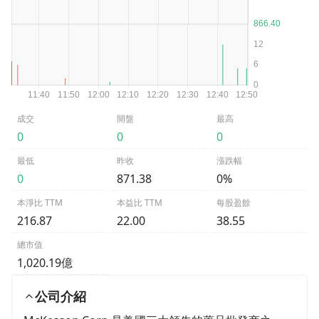
成交
開盤
最高
0
0
0
最低
昨收
漲跌幅
0
871.38
0%
本淨比 TTM
本益比 TTM
每股盈餘
216.87
22.00
38.55
總市值
1,020.19億
公司介紹