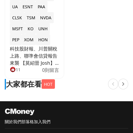
UA
ESNT
PAA
CLSK
TSM
NVDA
MSFT
KO
UNH
PEP
XOM
HON
科技股財報、川普關稅
上路、聯準會信貸報告
來襲 【莫紹晉 Josh】
https://image.cmoney.tw/attachment/blog/175423680
11
0則留言
1c5c-4f52-96d2-
大家都在看
ef762424672d.jpg
HOT
圖/Shutterstock 上週
美股在科技財報亮眼與
GDP數據支撐下創高，
但週五川普宣布擴大關
稅、非農就業大幅爆
關於我們
部落格
加入我們
冷，引發市場劇烈波