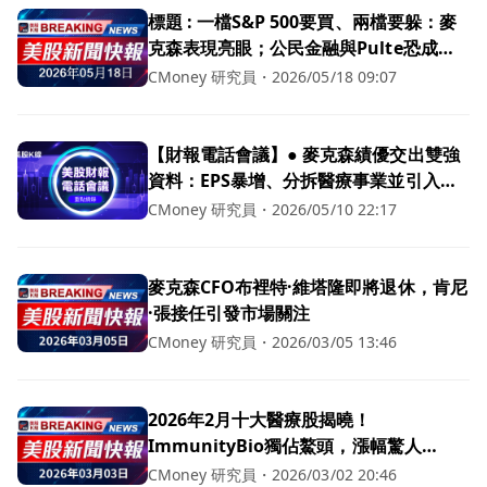
標題 : 一檔S&P 500要買、兩檔要躲：麥
克森表現亮眼；公民金融與Pulte恐成投
資地雷
CMoney 研究員
・
2026/05/18 09:07
【財報電話會議】● 麥克森績優交出雙強
資料：EPS暴增、分拆醫療事業並引入阿
波羅，股東回報動能再升級
CMoney 研究員
・
2026/05/10 22:17
麥克森CFO布裡特·維塔隆即將退休，肯尼
·張接任引發市場關注
CMoney 研究員
・
2026/03/05 13:46
2026年2月十大醫療股揭曉！
ImmunityBio獨佔鰲頭，漲幅驚人
64.37%
CMoney 研究員
・
2026/03/02 20:46