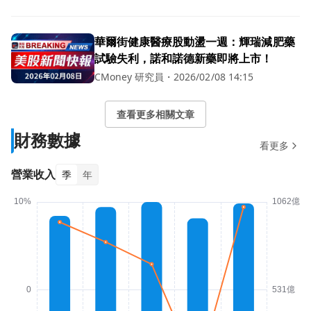
華爾街健康醫療股動盪一週：輝瑞減肥藥
試驗失利，諾和諾德新藥即將上市！
CMoney 研究員
・
2026/02/08 14:15
查看更多相關文章
財務數據
看更多
營業收入
季
年