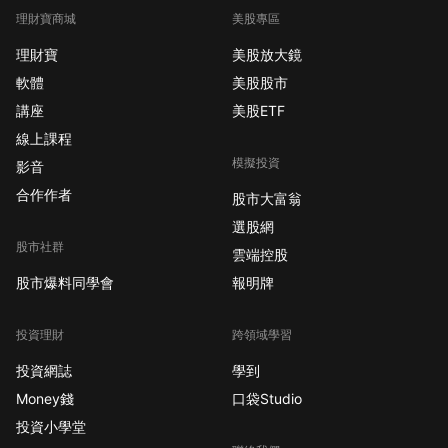
動，道瓊單日重挫近
理財寶商城
美股專區
600點，標普500與那
斯達克亦由高點拉回。
理財寶
美股放大鏡
面對高估值壓力與政治
軟體
美股股市
不確定性，本週市場焦
講座
美股ETF
點將轉向AI領頭羊
線上課程
Palantir (PLTR)、AMD
模擬投資
影音
(AMD)、迪士尼 (DIS)
等科技與消費股財報、
合作作者
股市大富翁
OPEC+產量決策，以及
選股網
聯準會最新SLOOS報告
股市社群
雲端控股
揭示的信貸環境變化。
股市爆料同學會
報明牌
隨著九月降息機率飆
升，資金將在降息預期
投資理財
跨領域學習
與經濟放緩訊號中尋求
平衡，市場波動將持續
投資網誌
學到
升溫。 【📌 本週重大
Money錢
口袋Studio
事件時程（台灣時
投資小學堂
間）】 8/4（週一）