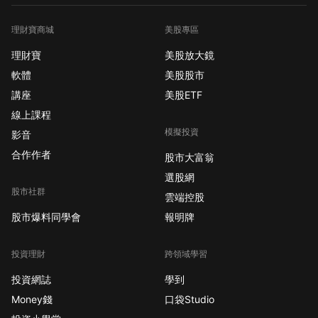
理財寶商城
美股專區
理財寶
美股放大鏡
軟體
美股股市
講座
美股ETF
線上課程
模擬投資
影音
合作作者
股市大富翁
選股網
股市社群
雲端控股
股市爆料同學會
報明牌
投資理財
跨領域學習
投資網誌
學到
Money錢
口袋Studio