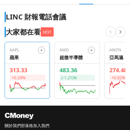
LINC 財報電話會議
大家都在看
HOT
AAPL
AMD
AMZN
蘋果
超微半導體
亞馬遜
313.33
483.36
274.48
+0.29%
(-1.21)%
+0.82%
關於我們
部落格
加入我們