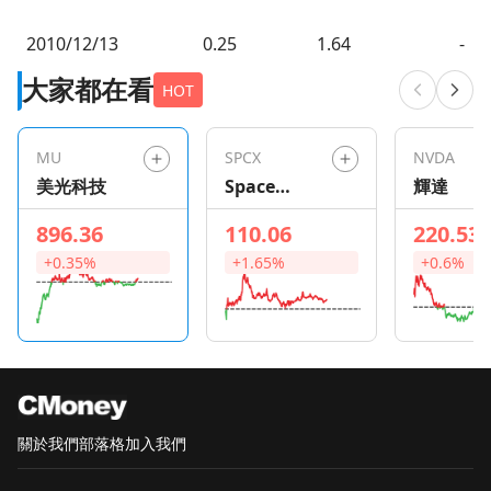
2010/12/13
0.25
1.64
-
大家都在看
HOT
MU
SPCX
NVDA
美光科技
Space
輝達
Exploration
896.36
110.06
220.53
Technologie
+0.35%
+1.65%
+0.6%
s
關於我們
部落格
加入我們