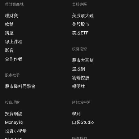
理財寶商城
美股專區
理財寶
美股放大鏡
軟體
美股股市
講座
美股ETF
線上課程
模擬投資
影音
合作作者
股市大富翁
選股網
股市社群
雲端控股
股市爆料同學會
報明牌
投資理財
跨領域學習
投資網誌
學到
Money錢
口袋Studio
投資小學堂
聯絡我們