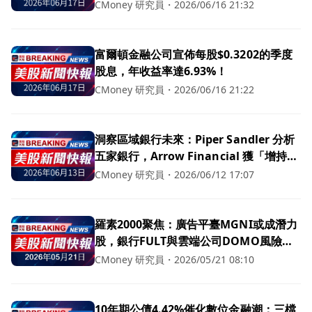
CMoney 研究員
・
2026/06/16 21:32
富爾頓金融公司宣佈每股$0.3202的季度
股息，年收益率達6.93%！
CMoney 研究員
・
2026/06/16 21:22
洞察區域銀行未來：Piper Sandler 分析
五家銀行，Arrow Financial 獲「增持」
評級！
CMoney 研究員
・
2026/06/12 17:07
羅素2000聚焦：廣告平臺MGNI或成潛力
股，銀行FULT與雲端公司DOMO風險警
示！
CMoney 研究員
・
2026/05/21 08:10
10年期公債4.42%催化數位金融潮：三檔