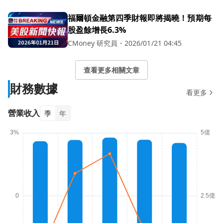
福爾頓金融第四季財報即將揭曉！預期每
股盈餘增長6.3%
CMoney 研究員
・
2026/01/21 04:45
查看更多相關文章
財務數據
看更多
營業收入
季
年