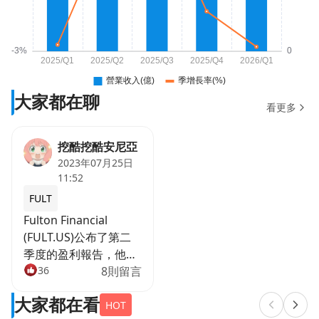
大家都在聊
看更多
挖酷挖酷安尼亞
2023年07月25日
11:52
FULT
Fulton Financial
(FULT.US)公布了第二
季度的盈利報告，他們
的盈利達到了7780萬美
36
8則留言
元，每股盈利為0.47美
大家都在看
元，比預期還要高。這
HOT