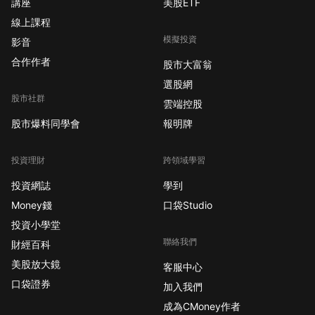
講座
美股ETF
產組合面臨一定挑戰，
線上課程
但本季度存款賬戶實現
模擬投資
了有意義的增長。
影音
合作作者
股市大富翁
選股網
股市社群
雲端控股
股市爆料同學會
報明牌
投資理財
跨領域學習
投資網誌
學到
Money錢
口袋Studio
投資小學堂
聯絡我們
財經百科
美股放大鏡
客服中心
口袋證券
加入我們
成為CMoney作者