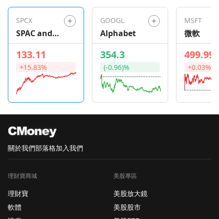
則消息一公布後，股價
在美股盤後時段上升了
SPCX
GOOGL
MSFT
3.8%。這一季他們的收
SPAC and
Alphabet
微軟
入相比去年同期增長了
New Issue
15.3%，達到了2.73億
133.11
354.3
499.99
ETF
美元。雖然存款利率上
+15.83%
(-0.96)%
+0.03%
升導致他們的淨利息收
入下降至2.13億美元，
淨息差也下降了13個基
點，達到3.40%，但富
爾頓的董事長兼首席執
行官Curtis J. Myers對
這次的業績感到滿意。
關於我們
部落格
加入我們
他看到信貸指標保持穩
定，信貸損失也恢復至
理財寶商城
美股專區
歷史低位，非利息收入
表現強勁，貸款增長也
理財寶
美股放大鏡
穩健且符合預期。雖然
軟體
美股股市
銀行業內存款增長和資