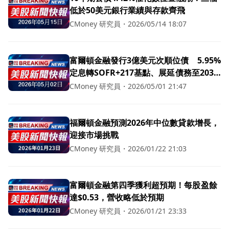
低於50美元銀行業績與存款齊飛
CMoney 研究員
・
2026/05/14 18:07
富爾頓金融發行3億美元次順位債 5.95%
定息轉SOFR+217基點、展延債務至2036
年
CMoney 研究員
・
2026/05/01 21:47
福爾頓金融預測2026年中位數貸款增長，
迎接市場挑戰
CMoney 研究員
・
2026/01/22 21:03
富爾頓金融第四季獲利超預期！每股盈餘
達$0.53，營收略低於預期
CMoney 研究員
・
2026/01/21 23:33