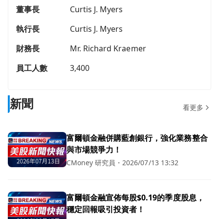
董事長
Curtis J. Myers
執行長
Curtis J. Myers
財務長
Mr. Richard Kraemer
員工人數
3,400
新聞
看更多
富爾頓金融併購藍創銀行，強化業務整合
與市場競爭力！
CMoney 研究員
・
2026/07/13 13:32
富爾頓金融宣佈每股$0.19的季度股息，
穩定回報吸引投資者！