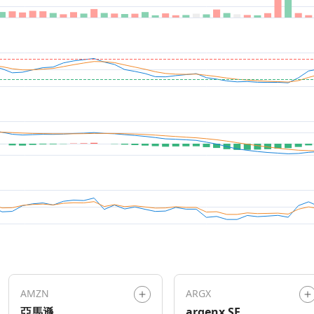
AMZN
ARGX
亞馬遜
argenx SE