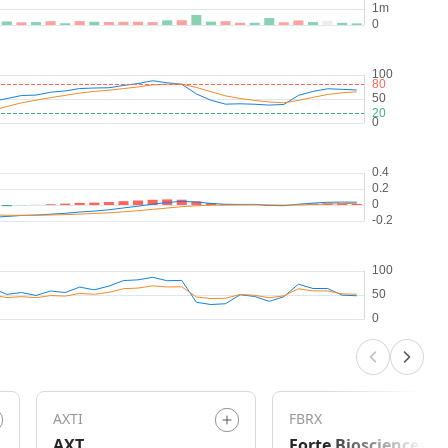
AXTI
FBRX
AXT
Forte Biosciences