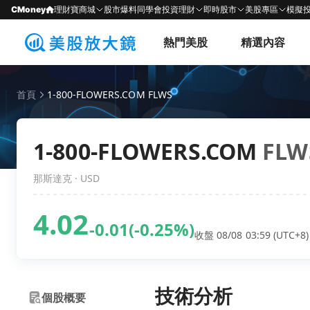
CMoney
理財寶商城
股市爆料同學會
投資理財
即時股市
美股專區
模擬
熱門美股
精選內容
首頁
1-800-FLOWERS.COM FLWS
1-800-FLOWERS.COM
FLW
那斯達克 · USD
4.02
-0.01
(-0.25%)
收盤 08/08 03:59 (UTC+8)
技術分析
個股概要