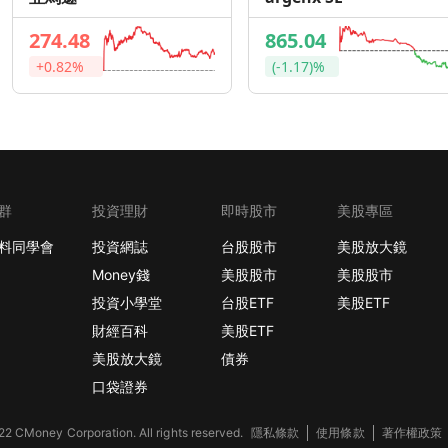
274.48
865.04
+0.82%
(-1.17)%
群
投資理財
即時股市
美股專區
料同學會
投資網誌
台股股市
美股放大鏡
Money錢
美股股市
美股股市
投資小學堂
台股ETF
美股ETF
財經百科
美股ETF
美股放大鏡
債券
口袋證券
2 CMoney Corporation. All rights reserved.
隱私條款
使用條款
著作權政策