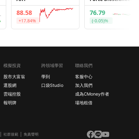
88.58
76.79
+17.84%
(-0.05)%
模擬投資
跨領域學習
聯絡我們
股市大富翁
學到
客服中心
選股網
口袋Studio
加入我們
雲端控股
成為CMoney作者
報明牌
場地租借
社群規範
免責聲明