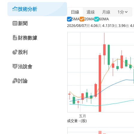
技術分析
日線
週線
月線
1分
5MA
20MA
60MA
新聞
2026/08/07
開
4.06
高
4.1313
低
3.96
收
4.
財務數據
股利
法說會
討論
成交量
- (股)