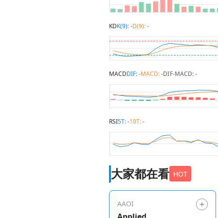
KD
K(9):
-
D(9):
-
MACD
DIF:
-
MACD:
-
DIF-MACD:
-
RSI
5T:
-
10T:
-
大家都在看
HOT
AAOI
Applied