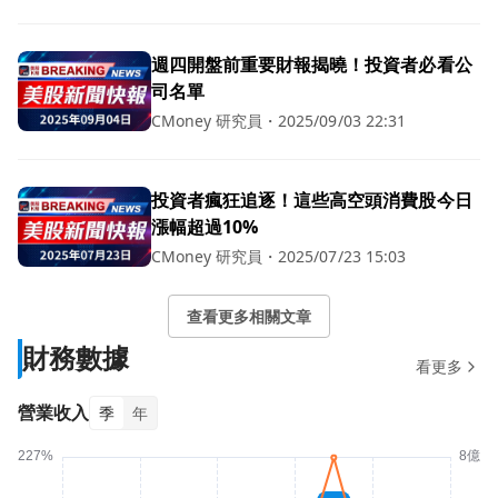
週四開盤前重要財報揭曉！投資者必看公
司名單
CMoney 研究員
・
2025/09/03 22:31
投資者瘋狂追逐！這些高空頭消費股今日
漲幅超過10%
CMoney 研究員
・
2025/07/23 15:03
查看更多相關文章
財務數據
看更多
營業收入
季
年