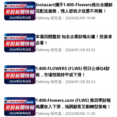
Instacart攜手1-800-Flowers推出全國鮮
花配送服務，情人節前夕送愛不再難！
CMoney 研究員
・
2026/02/09 19:46
本週四開盤前 知名企業財報出爐！投資者
必看！
CMoney 研究員
・
2026/01/29 03:32
1-800-FLOWERS (FLWS) 明日公佈Q4財
報，市場預期持平或下滑！
CMoney 研究員
・
2026/01/28 03:23
1-800-Flowers.com (FLWS) 第四季財報
揭露收入下滑，強調顧客互動轉型策略！
CMoney 研究員
・
2025/09/06 11:35