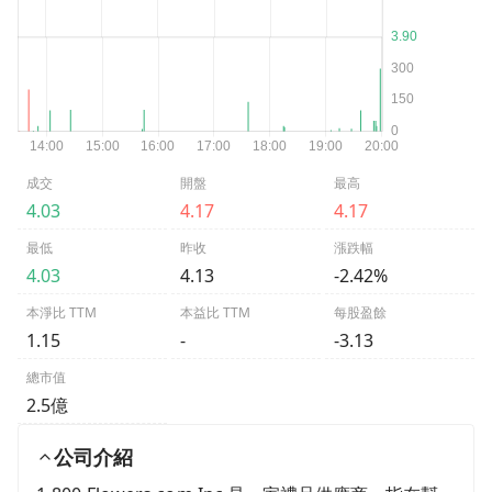
成交
開盤
最高
4.03
4.17
4.17
最低
昨收
漲跌幅
4.03
4.13
-2.42%
本淨比 TTM
本益比 TTM
每股盈餘
1.15
-
-3.13
總市值
2.5億
公司介紹