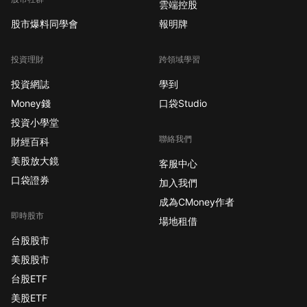
雲端控股
股市爆料同學會
報明牌
投資理財
跨領域學習
投資網誌
學到
Money錢
口袋Studio
投資小學堂
聯絡我們
財經百科
美股放大鏡
客服中心
口袋證券
加入我們
成為CMoney作者
即時股市
場地租借
台股股市
美股股市
台股ETF
美股ETF