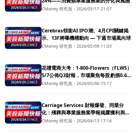
24%——消費類專業服務業的分化與風險
CMoney 研究員
・
2026/05/17 21:07
Cerebras領銜AI IPO潮、4月CPI關鍵揭
示、13F將曝機構動向 — 下週市場風向球
CMoney 研究員
・
2026/05/09 11:03
花禮電商大考：1-800-Flowers（FLWS）
5/7公佈Q3財報，市場聚焦每股虧損0.68
美元與季節性業績
CMoney 研究員
・
2026/05/06 15:17
Carriage Services 財報爆發、同業分
化：殯葬與專業服務業季報揭露獲利與股
價劇烈分歧
CMoney 研究員
・
2026/04/13 17:14