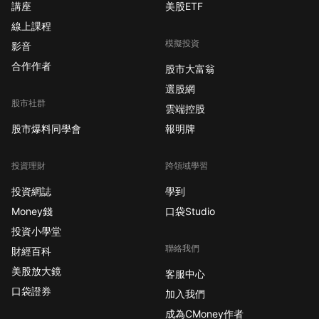
講座
美股ETF
線上課程
模擬投資
影音
合作作者
股市大富翁
選股網
股市社群
雲端控股
股市爆料同學會
報明牌
投資理財
跨領域學習
投資網誌
學到
Money錢
口袋Studio
投資小學堂
聯絡我們
財經百科
美股放大鏡
客服中心
口袋證券
加入我們
成為CMoney作者