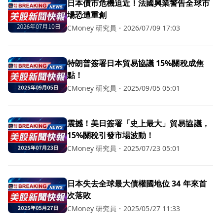
日本債市危機迫近！法國興業警告全球市
場恐遭重創
CMoney 研究員
・
2026/07/09 17:03
特朗普簽署日本貿易協議 15%關稅成焦
點！
CMoney 研究員
・
2025/09/05 05:01
震撼！美日簽署「史上最大」貿易協議，
15%關稅引發市場波動！
CMoney 研究員
・
2025/07/23 05:01
日本失去全球最大債權國地位 34 年來首
次落敗
CMoney 研究員
・
2025/05/27 11:33