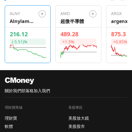
ALNY
AMD
ARGX
Alnylam
超微半導體
argenx S
Pharmaceu
216.12
489.28
875.3
ticals
(-5.51)%
+1.5%
+0.85%
關於我們
部落格
加入我們
理財寶商城
美股專區
理財寶
美股放大鏡
軟體
美股股市