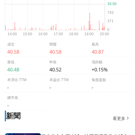
成交
開盤
最高
40.58
40.58
40.87
最低
昨收
漲跌幅
40.48
40.52
+0.15%
本淨比 TTM
本益比 TTM
每股盈餘
-
-
-
總市值
-
新聞
看更多