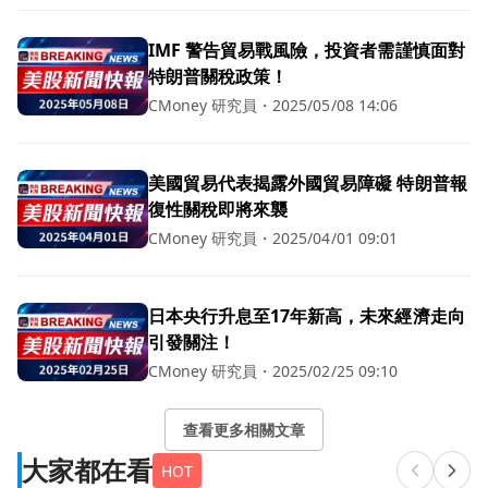
IMF 警告貿易戰風險，投資者需謹慎面對
特朗普關稅政策！
CMoney 研究員
・
2025/05/08 14:06
美國貿易代表揭露外國貿易障礙 特朗普報
復性關稅即將來襲
CMoney 研究員
・
2025/04/01 09:01
日本央行升息至17年新高，未來經濟走向
引發關注！
CMoney 研究員
・
2025/02/25 09:10
查看更多相關文章
大家都在看
HOT