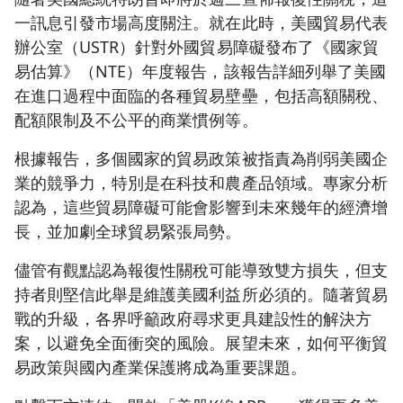
一訊息引發市場高度關注。就在此時，美國貿易代表
辦公室（USTR）針對外國貿易障礙發布了《國家貿
易估算》（NTE）年度報告，該報告詳細列舉了美國
在進口過程中面臨的各種貿易壁壘，包括高額關稅、
配額限制及不公平的商業慣例等。
根據報告，多個國家的貿易政策被指責為削弱美國企
業的競爭力，特別是在科技和農產品領域。專家分析
認為，這些貿易障礙可能會影響到未來幾年的經濟增
長，並加劇全球貿易緊張局勢。
儘管有觀點認為報復性關稅可能導致雙方損失，但支
持者則堅信此舉是維護美國利益所必須的。隨著貿易
戰的升級，各界呼籲政府尋求更具建設性的解決方
案，以避免全面衝突的風險。展望未來，如何平衡貿
易政策與國內產業保護將成為重要課題。