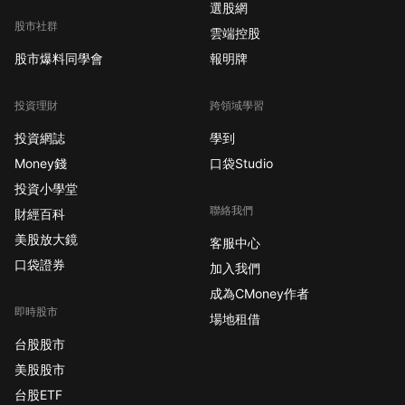
選股網
股市社群
雲端控股
股市爆料同學會
報明牌
投資理財
跨領域學習
投資網誌
學到
Money錢
口袋Studio
投資小學堂
聯絡我們
財經百科
美股放大鏡
客服中心
口袋證券
加入我們
成為CMoney作者
即時股市
場地租借
台股股市
美股股市
台股ETF