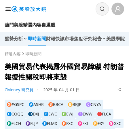
熱門美股
精選內容
自選股
盤勢分析
即時新聞
財報快訊
市場焦點
研究報告
美股學院
精選內容
即時新聞
美國貿易代表揭露外國貿易障礙 特朗普
報復性關稅即將來襲
CMoney 研究員
・
2025 年 04 月 01 日
#GSPC
ASHR
BBCA
BBJP
CNYA
S
A
B
B
C
CQQQ
DXJ
EWC
EWJ
EWW
FLCA
C
D
E
E
E
F
FLCH
FLJP
FLMX
FXC
FXI
FXY
GXC
F
F
F
F
F
F
G