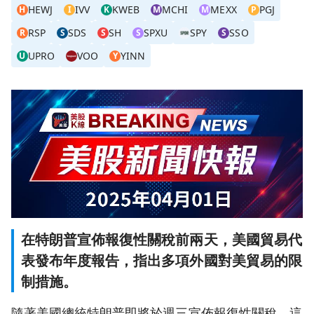
HEWJ
IVV
KWEB
MCHI
MEXX
PGJ
H
I
K
M
M
P
RSP
SDS
SH
SPXU
SPY
SSO
R
S
S
S
S
UPRO
VOO
YINN
U
Y
在特朗普宣佈報復性關稅前兩天，美國貿易代
表發布年度報告，指出多項外國對美貿易的限
制措施。
隨著美國總統特朗普即將於週三宣佈報復性關稅，這