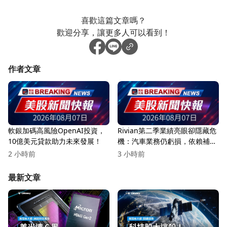
喜歡這篇文章嗎？
歡迎分享，讓更多人可以看到！
作者文章
軟銀加碼高風險OpenAI投資，
Rivian第二季業績亮眼卻隱藏危
10億美元貸款助力未來發展！
機：汽車業務仍虧損，依賴補貼
與合作
2 小時前
3 小時前
最新文章