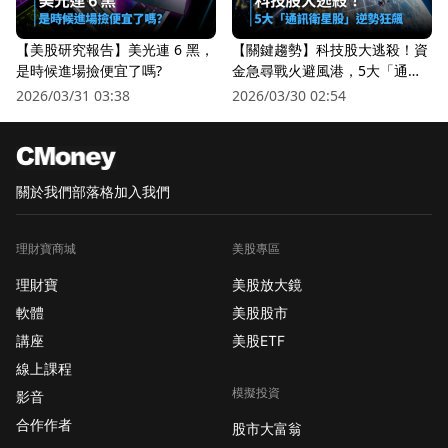
【美股研究報告】美光連 6 黑，
【關鍵趨勢】科技股大逃殺！資
是時候進場撿便宜了嗎?
金急尋戰火避風港，5大「通訊
衛星股」逆勢狂飆
2026/03/31 03:38
2026/03/30 02:54
關於我們
部落格
加入我們
理財寶商城
美股專區
理財寶
美股放大鏡
軟體
美股股市
講座
美股ETF
線上課程
模擬投資
影音
合作作者
股市大富翁