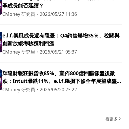
季成長能否延續？
CMoney 研究員
・
2026/05/27 11:36
e.l.f.暴風成長還有隱憂：Q4銷售爆增35％、稅關與
創新放緩考驗獲利回溫
CMoney 研究員
・
2026/05/21 05:37
輝達財報狂飆營收85%、宣佈800億回購卻盤後微
跌；Intuit暴跌11%、e.l.f.匯損下修全年展望成盤後
三焦點
CMoney 研究員
・
2026/05/20 23:22
看更多