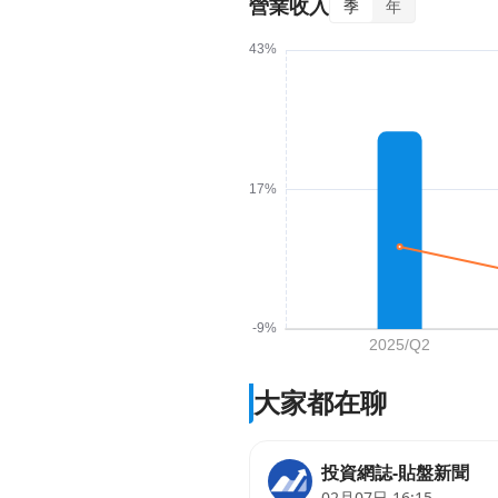
營業收入
季
年
大家都在聊
投資網誌-貼盤新聞
02月07日 16:15