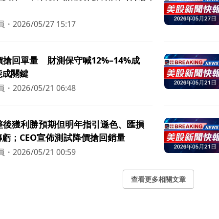
員
・
2026/05/27 15:17
刀降價搶回單量 財測保守喊12%–14%成
能成關鍵
員
・
2026/05/21 06:48
財報調整後獲利勝預期但明年指引遜色、匯損
虧；CEO宣佈測試降價搶回銷量
員
・
2026/05/21 00:59
查看更多相關文章