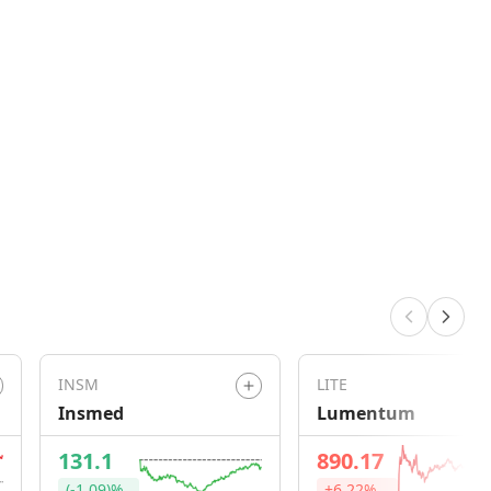
INSM
LITE
Insmed
Lumentum
131.1
890.17
(-1.09)%
+6.22%