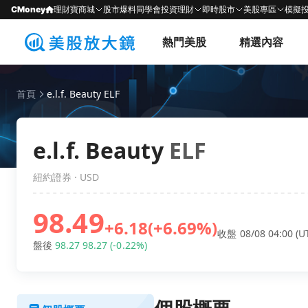
CMoney
理財寶商城
股市爆料同學會
投資理財
即時股市
美股專區
模擬
熱門美股
精選內容
首頁
e.l.f. Beauty ELF
e.l.f. Beauty
ELF
紐約證券 · USD
98.49
+6.18
(+6.69%)
收盤 08/08 04:00 (U
盤後
98.27
98.27
(-0.22%)