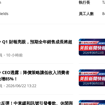
n
執行長
T
ields
員工人數
8
eauty Q1 財報亮眼，預期全年銷售成長將超
員
・
10 小時前
eauty CEO透露：降價策略讓低收入消費者
增85%！
員
・
2026/06/22 13:22
性反彈！中東緩和訊號引發餐飲、休閒與