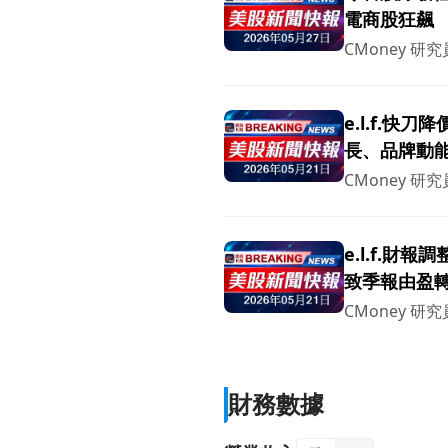
電商股狂飆
CMoney 研究
e.l.f.快
長、品牌動
CMoney 研究
e.l.f.
致季報由盈轉
CMoney 研究
財務數據