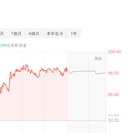
5天
1個月
6個月
本年迄今
1年
.22%)
交易量(股)
2