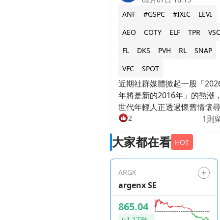
ANF
#GSPC
#IXIC
LEVI
AEO
COTY
ELF
TPR
VS
FL
DKS
PVH
RL
SNAP
VFC
SPOT
近期社群媒體掀起一股「202
年將是新的2016年」的熱潮
世代年輕人正透過懷舊情懷
心理慰藉，這股趨勢不僅帶
2
1則
Spotify復古歌單播放量大增
大家都在看
更讓曾在2010年代中期風靡
HOT
時的實體零售品牌重獲生機
資人正密切關注這波文化重
ARGX
否轉化為實質營收！ 經濟不確
argenx SE
定性推動懷舊消費，年輕族
歸實體店面尋求安全感 在通
865.04
壓力與地緣政治不穩定的當
(-1.17)%