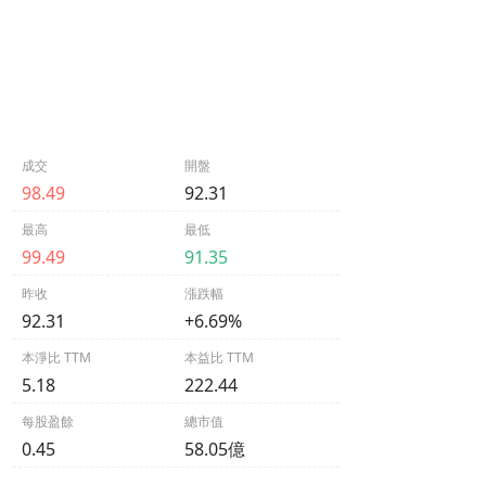
成交
開盤
98.49
92.31
最高
最低
99.49
91.35
昨收
漲跌幅
92.31
+6.69%
本淨比 TTM
本益比 TTM
5.18
222.44
每股盈餘
總市值
0.45
58.05億