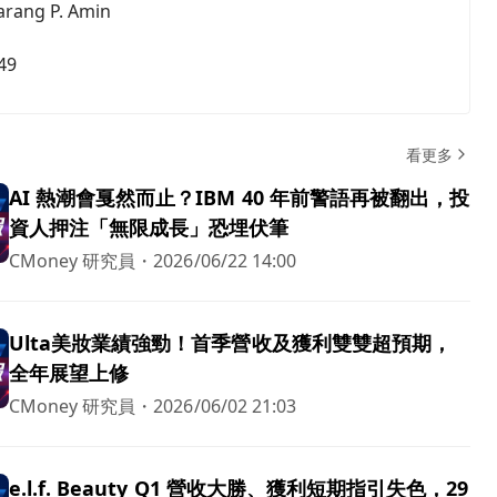
arang P. Amin
49
看更多
AI 熱潮會戛然而止？IBM 40 年前警語再被翻出，投
資人押注「無限成長」恐埋伏筆
CMoney 研究員
・
2026/06/22 14:00
Ulta美妝業績強勁！首季營收及獲利雙雙超預期，
全年展望上修
CMoney 研究員
・
2026/06/02 21:03
e.l.f. Beauty Q1 營收大勝、獲利短期指引失色，29