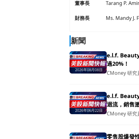
董事長
Tarang P. Ami
財務長
Ms. Mandy J. F
新聞
e.l.f. B
過20%！
CMoney 研究
e.l.f. B
迴流，銷售激
CMoney 研究
零售股爆發