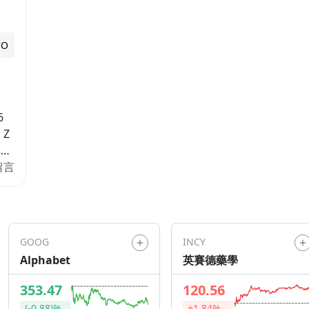
CO
6
，Z
尋求
動
留言
，
一
，投
置能
GOOG
INCY
Alphabet
英賽德藥學
群回
膨
353.47
120.56
下，
(-0.88)%
+1.84%