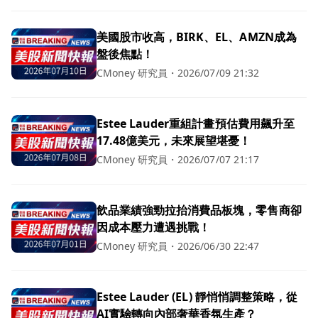
美國股市收高，BIRK、EL、AMZN成為
盤後焦點！
CMoney 研究員
・
2026/07/09 21:32
Estee Lauder重組計畫預估費用飆升至
17.48億美元，未來展望堪憂！
CMoney 研究員
・
2026/07/07 21:17
飲品業績強勁拉抬消費品板塊，零售商卻
因成本壓力遭遇挑戰！
CMoney 研究員
・
2026/06/30 22:47
Estee Lauder (EL) 靜悄悄調整策略，從
AI實驗轉向內部奢華香氛生產？