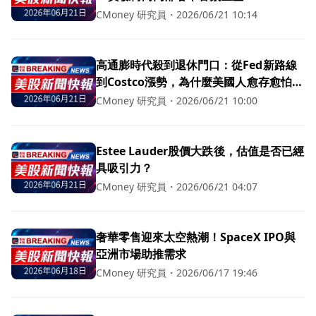
CMoney 研究員
・
2026/06/21 10:14
高通膨時代殺到退休門口：從Fed新路線
到Costco漲勢，為什麼美國人愈存愈怕
老？
CMoney 研究員
・
2026/06/21 10:00
Estee Lauder股價大跌後，估值是否已經
具吸引力？
CMoney 研究員
・
2026/06/21 04:07
奢華零售迎來太空熱潮！SpaceX IPO與
亞洲市場助推需求
CMoney 研究員
・
2026/06/17 19:46