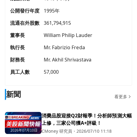
公開發行年度
1995年
流通在外股數
361,794,915
董事長
William Philip Lauder
執行長
Mr. Fabrizio Freda
財務長
Mr. Akhil Shrivastava
員工人數
57,000
新聞
看更多
消費品股迎接Q2財報季！分析師預測大幅
上修，三家公司獲A+評級！
CMoney 研究員
・
2026/07/10 11:18