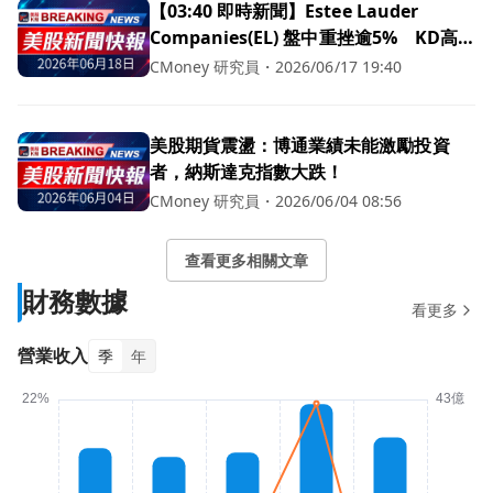
【03:40 即時新聞】Estee Lauder
Companies(EL) 盤中重挫逾5% KD高檔
反轉、短線動能轉弱
CMoney 研究員
・
2026/06/17 19:40
美股期貨震盪：博通業績未能激勵投資
者，納斯達克指數大跌！
CMoney 研究員
・
2026/06/04 08:56
查看更多相關文章
財務數據
看更多
營業收入
季
年