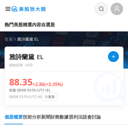
熱門美股
精選內容
自選股
首頁
雅詩蘭黛 EL
雅詩蘭黛
EL
紐約證券 · USD
88.35
+2.86
(+3.35%)
收盤 08/08 03:59 (UTC+8)
08/08 03:59 (UTC+8)
更新
個股概要
技術分析
新聞
財務數據
股利
法說會
討論