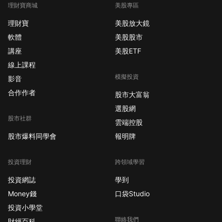
理財寶商城
美股專區
「真正偏好」的產品，
而非僅止於口頭上的需
理財寶
美股放大鏡
求。這原本是雙方深化
軟體
美股股市
合作的基礎，卻成為本
講座
美股ETF
次爭議的核心。 原告律
線上課程
師團隊表示，雅詩蘭黛
模擬投資
在獲得關鍵技術後終止
影音
了合約，隨後卻在中
合作作者
股市大富翁
國、哥斯大黎加、馬來
選股網
西亞、英國和美國等市
股市社群
雲端控股
場，推出了與 Nomi
股市爆料同學會
報明牌
Beauty 概念極為相似
的飯店與旅遊零售計
畫。這項指控凸顯了大
投資理財
跨領域學習
型企業與新創公司合作
投資網誌
學到
時，智慧財產權保護的
Money錢
口袋Studio
潛在風險。 利用爭議技
投資小學堂
術獲利數十億美元並重
聯絡我們
創對手 Nomi Beauty
財經百科