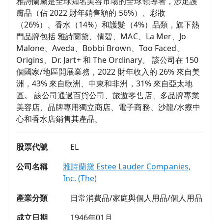
雅詩蘭黛是全球知名美容市場的全球領導者，涉足護
膚品（佔 2022 財年銷售額的 56%）、彩妝
（26%）、香水（14%）和護髮（4%）品類，旗下熱
門品牌包括 雅詩蘭黛、倩碧、MAC、La Mer、Jo
Malone、Aveda、Bobbi Brown、Too Faced、
Origins、Dr. Jart+ 和 The Ordinary。 該公司在 150
個國家/地區開展業務，2022 財年收入的 26% 來自美
洲，43% 來自歐洲、中東和非洲，31% 來自亞太地
區。 該公司通過百貨公司、旅遊零售店、多品牌專業
美容店、品牌專用獨立商店、電子商務、沙龍/水療中
心和香水店銷售其產品。
股票代號
EL
公司名稱
雅詩蘭黛 Estee Lauder Companies,
Inc. (The)
產業分類
日常消費品/家庭與個人用品/個人用品
成立日期
1946年01月