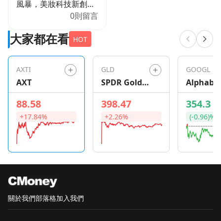
風暴，美妝科技新創公
司 Nomi Beauty 正式
0則留言
在紐約聯邦法院提起訴
大家都在看
訟。Nomi Beauty 指控
HOT
雅詩蘭黛涉嫌竊取其針
對飯店通路的專有技術
AXTI
GLD
GOOGL
與商業機密，並利用這
AXT
SPDR Gold
Alphabe
些技術將這家新創公司
Shares
逼入絕境，最終導致其
88.58
398.47
354.3
業務倒閉。 合作協議變
+17.84%
+2.26%
(-0.96)%
調涉嫌非法挪用專利技
術 根據訴訟文件內容指
出，雅詩蘭黛與 Nomi
Beauty 曾在 2018 年及
2020 年簽署合作協
議。在合作期間，
Nomi Beauty 分享了其
關於我們
部落格
加入我們
專有的分析方法，這項
技術能精準判斷消費者