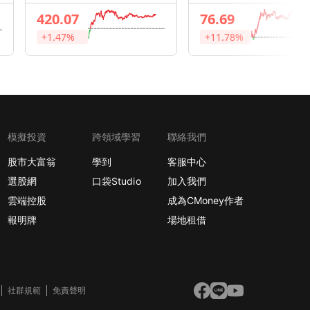
420.07
76.69
+1.47%
+11.78%
模擬投資
跨領域學習
聯絡我們
股市大富翁
學到
客服中心
選股網
口袋Studio
加入我們
雲端控股
成為CMoney作者
報明牌
場地租借
社群規範
免責聲明