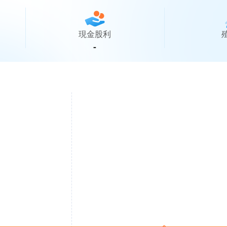
現金股利
-