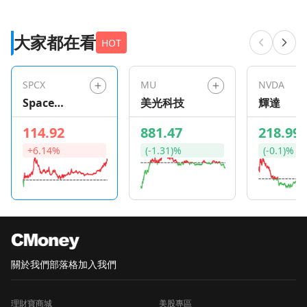
大家都在看
HOT
SPCX
MU
NVDA
Space
美光科技
輝達
Exploration
114.92
881.47
218.99
Technologie
+6.14%
(-1.31)%
(-0.1)%
s
關於我們
部落格
加入我們
理財寶商城
美股專區