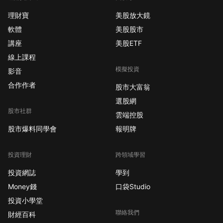
理財寶
美股放大鏡
軟體
美股股市
講座
美股ETF
線上課程
模擬投資
影音
合作作者
股市大富翁
選股網
股市社群
雲端控股
股市爆料同學會
報明牌
投資理財
跨領域學習
投資網誌
學到
Money錢
口袋Studio
投資小學堂
聯絡我們
財經百科