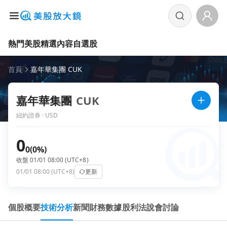
熱門美股
精選內容
自選股
首頁
嘉年華集團 CUK
嘉年華集團
CUK
紐約證券 · USD
0
0
(0%)
收盤 01/01 08:00 (UTC+8)
01/01 08:00 (UTC+8)
更新
個股概要
技術分析
新聞
財務數據
股利
法說會
討論