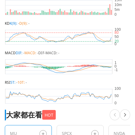
KD
K(9):
-
D(9):
-
MACD
DIF:
-
MACD:
-
DIF-MACD:
-
RSI
5T:
-
10T:
-
大家都在看
HOT
MU
SPCX
NVDA