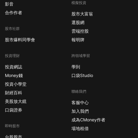
模擬投資
影音
合作作者
股市大富翁
選股網
股市社群
雲端控股
股市爆料同學會
報明牌
投資理財
跨領域學習
投資網誌
學到
Money錢
口袋Studio
投資小學堂
聯絡我們
財經百科
美股放大鏡
客服中心
口袋證券
加入我們
成為CMoney作者
即時股市
場地租借
台股股市