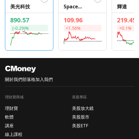
美光科技
Space
輝達
Exploration
890.57
109.96
219.45
Technologie
(-0.29)%
+1.56%
+0.1%
s
關於我們
部落格
加入我們
理財寶商城
美股專區
理財寶
美股放大鏡
軟體
美股股市
講座
美股ETF
線上課程