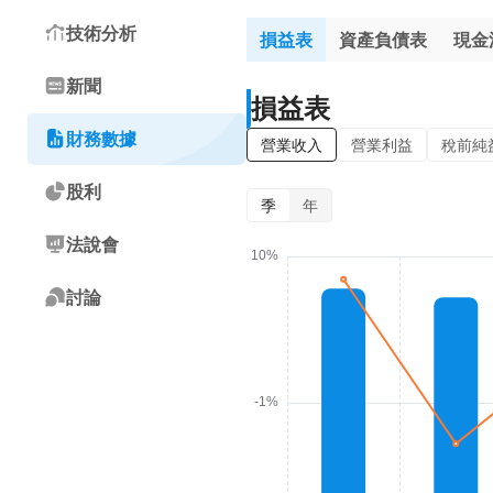
技術分析
損益表
資產負債表
現金
新聞
損益表
財務數據
營業收入
營業利益
稅前純
股利
季
年
法說會
討論