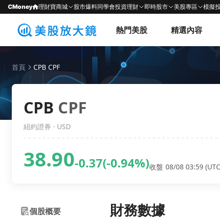
CMoney
理財寶商城
股市爆料同學會
投資理財
即時股市
美股專區
模擬
熱門美股
精選內容
首頁
CPB CPF
CPB
CPF
紐約證券 · USD
38.90
-0.37
(-0.94%)
收盤 08/08 03:59 (UTC
財務數據
個股概要