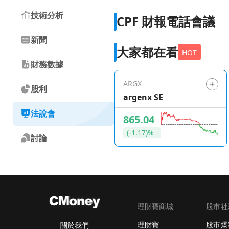
技術分析
CPF 財報電話會議
新聞
大家都在看
HOT
財務數據
ARGX
股利
argenx SE
法說會
865.04
(-1.17)%
討論
理財寶商城
股市社
理財寶
股市爆
關於我們