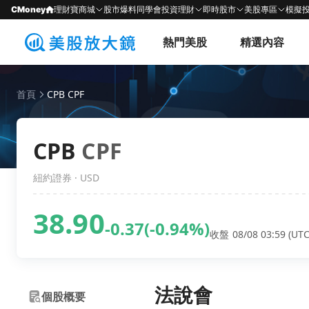
CMoney
理財寶商城
股市爆料同學會
投資理財
即時股市
美股專區
模擬
熱門美股
精選內容
首頁
CPB CPF
CPB
CPF
紐約證券 · USD
38.90
-0.37
(-0.94%)
收盤 08/08 03:59 (UTC
法說會
個股概要