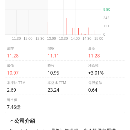
成交
開盤
最高
11.28
11.11
11.28
最低
昨收
漲跌幅
10.97
10.95
+3.01%
本淨比 TTM
本益比 TTM
每股盈餘
2.69
23.24
0.64
總市值
7.46億
公司介紹