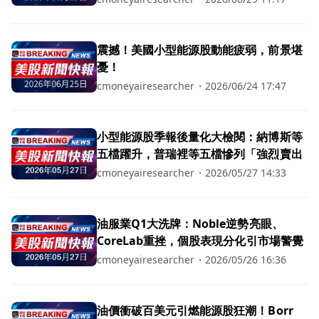
震撼！美國小型能源股動能疲弱，前景堪
憂！
cmoneyairesearcher
・
2026/06/24 17:47
小型能源股季報後量化大檢閱：納博斯等
五檔躍升，普瑞裡等五檔慘列「強烈賣出
cmoneyairesearcher
・
2026/05/27 14:33
油服業Q1大洗牌：Noble逆勢亮眼、
CoreLab重挫，個股表現分化引市場警覺
cmoneyairesearcher
・
2026/05/26 16:36
油價衝破百美元引燃能源股狂潮！Borr