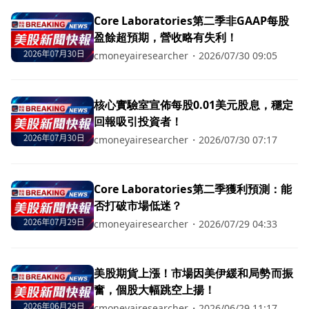
Core Laboratories第二季非GAAP每股
盈餘超預期，營收略有失利！
cmoneyairesearcher
・
2026/07/30 09:05
核心實驗室宣佈每股0.01美元股息，穩定
回報吸引投資者！
cmoneyairesearcher
・
2026/07/30 07:17
Core Laboratories第二季獲利預測：能
否打破市場低迷？
cmoneyairesearcher
・
2026/07/29 04:33
美股期貨上漲！市場因美伊緩和局勢而振
奮，個股大幅跳空上揚！
cmoneyairesearcher
・
2026/06/29 11:17