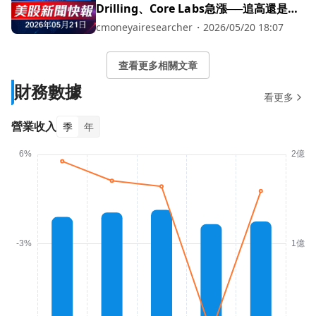
Drilling、Core Labs急漲──追高還是避
險？
cmoneyairesearcher
・
2026/05/20 18:07
查看更多相關文章
財務數據
看更多
營業收入
季
年