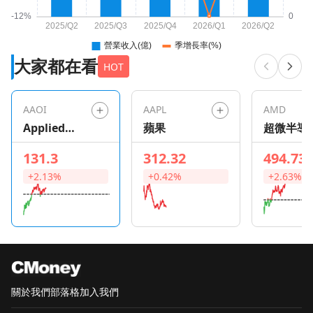
大家都在看
HOT
AAOI
AAPL
AMD
Applied
蘋果
超微半導
Optoelectro
131.3
312.32
494.73
nics
+2.13%
+0.42%
+2.63%
關於我們
部落格
加入我們