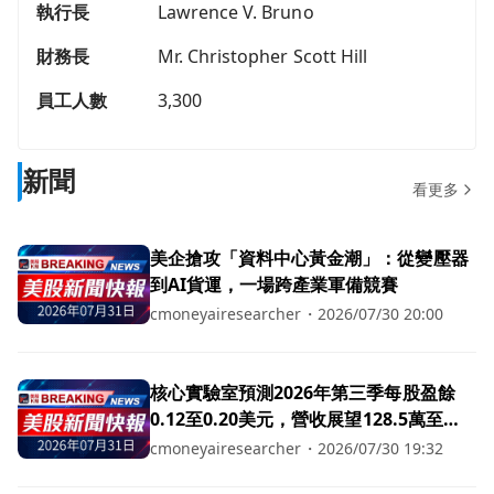
執行長
Lawrence V. Bruno
財務長
Mr. Christopher Scott Hill
員工人數
3,300
新聞
看更多
美企搶攻「資料中心黃金潮」：從變壓器
到AI貨運，一場跨產業軍備競賽
cmoneyairesearcher
・
2026/07/30 20:00
核心實驗室預測2026年第三季每股盈餘
0.12至0.20美元，營收展望128.5萬至
135.5萬美元
cmoneyairesearcher
・
2026/07/30 19:32