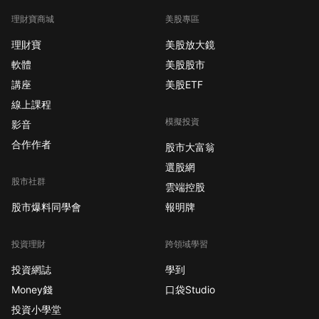
理財寶商城
美股專區
理財寶
美股放大鏡
軟體
美股股市
講座
美股ETF
線上課程
模擬投資
影音
合作作者
股市大富翁
選股網
股市社群
雲端控股
股市爆料同學會
報明牌
投資理財
跨領域學習
投資網誌
學到
Money錢
口袋Studio
投資小學堂