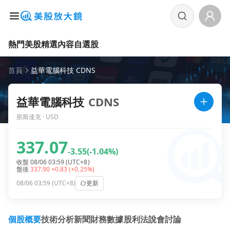
熱門美股
精選內容
自選股
首頁
益華電腦科技 CDNS
益華電腦科技
CDNS
那斯達克 · USD
337.07
-3.55
(-1.04%)
收盤 08/06 03:59 (UTC+8)
盤後
337.90
+0.83
(+0.25%)
08/06 03:59 (UTC+8)
更新
個股概要
技術分析
新聞
財務數據
股利
法說會
討論