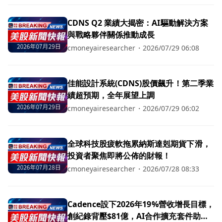
CDNS Q2 業績大揭密：AI驅動解決方案
與戰略夥伴關係推動成長
cmoneyairesearcher
・
2026/07/29 06:08
佳能設計系統(CDNS)股價飆升！第二季業
績超預期，全年展望上調
cmoneyairesearcher
・
2026/07/29 06:02
全球科技股疲軟拖累納斯達剋期貨下滑，
投資者聚焦即將公佈的財報！
cmoneyairesearcher
・
2026/07/28 08:33
Cadence設下2026年19%營收增長目標，
創紀錄背壓$81億，AI合作擴充套件助力