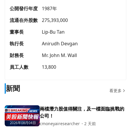
公開發行年度
1987年
流通在外股數
275,393,000
董事長
Lip-Bu Tan
執行長
Anirudh Devgan
財務長
Mr. John M. Wall
員工人數
13,800
新聞
看更多
兩檔潛力股值得關注，及一檔面臨挑戰的
公司！
cmoneyairesearcher
・
2 天前