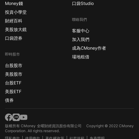
Money錢
口袋Studio
聯準會在秋季是否有可
投資小學堂
能恢復升息，或至少進
聯絡我們
一步延後降息時間表。
財經百科
10年期公債殖利率今日
美股放大鏡
客服中心
微降4個基點至4.65%，
口袋證券
加入我們
顯示市場對短期政策調
成為CMoney作者
整信心有限，但長端利
即時股市
場地租借
率仍在高位維持壓力。
本次會議後的記者會措
台股股市
辭將是最關鍵的訊號來
美股股市
源。 📌 即便本次按兵
台股ETF
不動，鮑威爾若在記者
美股ETF
會中強調通膨風險仍
債券
存、且未明確釋放降息
時程，市場可能解讀為
偏鷹，科技股估值將面
臨再壓測。 ▲ 多頭觸
版權所有 CMoney 全曜財經資訊股份有限公司
Copyright © 2022 CMoney
Corporation. All rights reserved.
發：鮑威爾明確暗示年
隱私條款
使用條款
著作權政策
社群規範
免責聲明