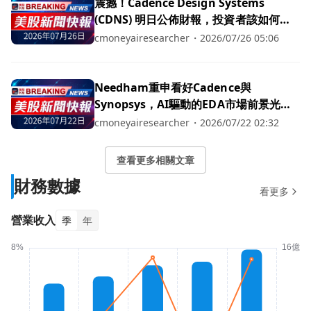
震撼！Cadence Design Systems
(CDNS) 明日公佈財報，投資者該如何應
對？
cmoneyairesearcher
・
2026/07/26 05:06
Needham重申看好Cadence與
Synopsys，AI驅動的EDA市場前景光
明！
cmoneyairesearcher
・
2026/07/22 02:32
查看更多相關文章
財務數據
看更多
營業收入
季
年