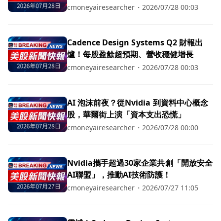
未來
cmoneyairesearcher
・
2026/07/28 00:03
Cadence Design Systems Q2 財報出
爐！每股盈餘超預期、營收穩健增長
cmoneyairesearcher
・
2026/07/28 00:03
AI 泡沫前夜？從Nvidia 到資料中心概念
股，華爾街上演「資本支出恐慌」
cmoneyairesearcher
・
2026/07/28 00:00
Nvidia攜手超過30家企業共創「開放安全
AI聯盟」，推動AI技術防護！
cmoneyairesearcher
・
2026/07/27 11:05