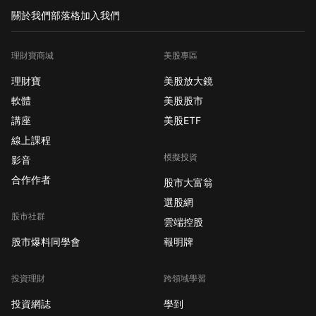
現明顯輪動訊號；今日
關於我們
部落格
加入我們
另有消費者信心指數與
Cadence Design財報
理財寶商城
美股專區
出爐，是科技股估值能
否守穩的關鍵觀察點。
理財寶
美股放大鏡
【01. FOMC會議今日
軟體
美股股市
登場，秋季升息風險重
講座
美股ETF
新被定價】 聯準會
線上課程
FOMC為期兩天的會議
模擬投資
於7月28至29日展開，
影音
本次決策將於29日公
合作作者
股市大富翁
布，市場目前預期維持
選股網
利率在現行水準不變。
股市社群
雲端控股
然而，隨著中東地緣政
股市爆料同學會
報明牌
治局勢持續升溫、原油
價格上週單日重挫逾
7%至8%後出現波動，
投資理財
跨領域學習
通膨預期路徑仍不明
投資網誌
學到
確。市場開始重新評估