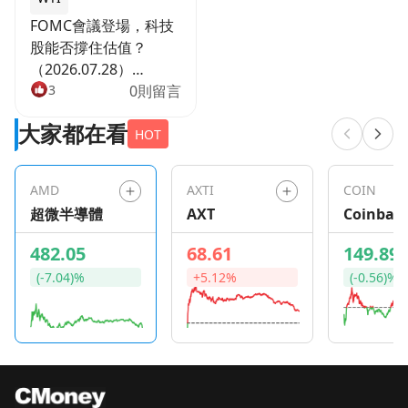
FOMC會議登場，科技
股能否撐住估值？
（2026.07.28）
【CMoney 研究員】
3
0則留言
https://image.cmoney.tw/attachment/blog/1785168000
大家都在看
bc22-4241-af6f-
HOT
de681bad0f9c.jpg 聯
準會FOMC兩天會議今
AMD
AXTI
COIN
日（7月28日）正式展
超微半導體
AXT
Coinbas
開，雖然市場主流預期
Global
本次將按兵不動，但油
482.05
68.61
149.89
價重挫逾7%、中東戰
(-7.04)%
+5.12%
(-0.56)%
局持續，通膨路徑再度
充滿不確定性，秋季升
息預期悄悄升溫。盤前
那斯達克期貨下跌
0.3%、道瓊與羅素
2000反而走強，市場出