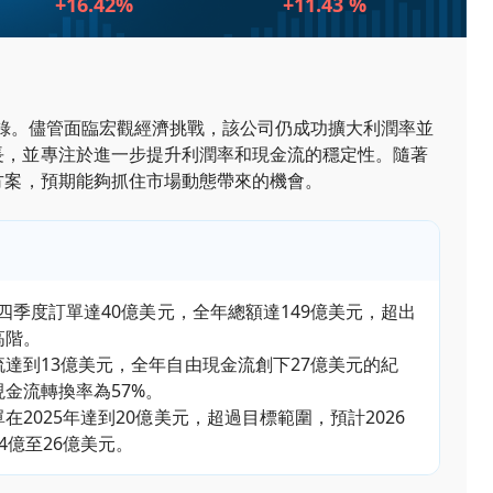
+16.42%
+11.43 %
上創下紀錄。儘管面臨宏觀經濟挑戰，該公司仍成功擴大利潤率並
增長，並專注於進一步提升利潤率和現金流的穩定性。隨著
決方案，預期能夠抓住市場動態帶來的機會。
第四季度訂單達40億美元，全年總額達149億美元，超出
高階。
流達到13億美元，全年自由現金流創下27億美元的紀
金流轉換率為57%。
在2025年達到20億美元，超過目標範圍，預計2026
4億至26億美元。