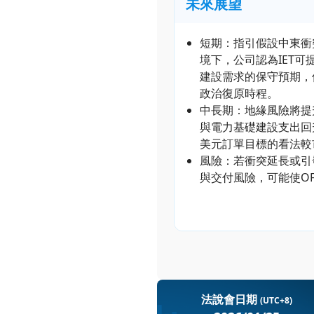
未來展望
短期：指引假設中東衝
境下，公司認為IET
建設需求的保守預期，
政治復原時程。
中長期：地緣風險將提
與電力基礎建設支出回升，
美元訂單目標的看法較
風險：若衝突延長或引
與交付風險，可能使OF
法說會日期
(UTC+8)