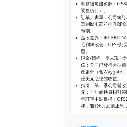
調整後每股盈餘：0.58
調整項目）。
訂單／書單：公司總訂單
單創歷史高並推升RPO
預期。
區段差異：IET EBIT
毛利率改善；OFSE
壓。
現金/槓桿：季末現金約1
倍；公司已發行大型債券
產處分（含Waygate、
億美元之總體收益。
指引：第二季公司營收預估
元；全年維持原指引範圍
年訂單中點目標；OF
和，若於6月底前止息