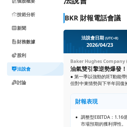
法說會
個股概要
技術分析
BKR 財報電話會議
新聞
法說會日期
(UTC+8)
財務數據
2026/04/23
股利
Baker Hughes Company (B
油氣雙引擎逆勢爆發！I
法說會
● 第一季以強勁的IET動能
討論
但對中東情勢與下半年回復抱
財報表現
調整型EBITDA：1.
市場預期的獲利彈性。