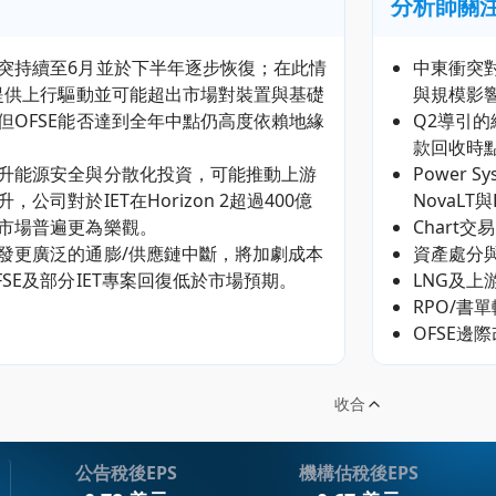
分析師關
突持續至6月並於下半年逐步恢復；在此情
中東衝突對
可提供上行驅動並可能超出市場對裝置與基礎
與規模影
但OFSE能否達到全年中點仍高度依賴地緣
Q2導引的
款回收時
升能源安全與分散化投資，可能推動上游
Power
公司對於IET在Horizon 2超過400億
NovaL
市場普遍更為樂觀。
Chart
發更廣泛的通膨/供應鏈中斷，將加劇成本
資產處分與
SE及部分IET專案回復低於市場預期。
LNG及上
RPO/書單
OFSE邊
收合
公告稅後EPS
機構估稅後EPS