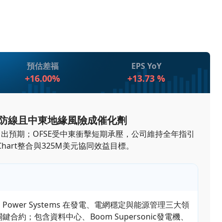
預估差福
EPS YoY
+16.00%
+13.73 %
能量防線且中東地緣風險成催化劑
均超出預期；OFSE受中東衝擊短期承壓，公司維持全年指引
rt整合與325M美元協同效益目標。
Power Systems 在發電、電網穩定與能源管理三大領
鍵合約；包含資料中心、Boom Supersonic發電機、