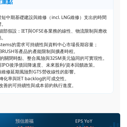
注重點
短中期基礎建設與維修（incl. LNG維修）支出的時間
響。
細部假設：IET與OFSE各業務的線性、物流限制與應收
點。
 Systems的需求可持續性與資料中心市場長期容量；
T與BRUSH等產品的產能限制與擴產時程。
交易的關閉時點、整合風險與325M美元協同的可實現性。
IPO後淨債回降速度、未來股利/資本回饋政策。
游維修延期風險對GTS營收線性的影響。
轉化率與IET backlog的可成交性。
際改善的可持續性與成本節約執行進度。
預估差福
EPS YoY