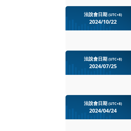
能源和數字化解決方案
Baker Hughes
公司計劃進一步最佳化
Baker Hughes在2
市場預期公司需要在短
第一季度調整後EBIT
法說會日期
(UTC+8)
EBITDA利潤率。公司在
10%。
2024/10/22
持強勁的業績增長，特別是在
未來展望
IET部門的EBITDA
求充滿信心。
總收入創下新高，超出
Baker Hughes Company (B
自由現金流為4.54億
預計IET全年訂單指引
Baker Hughes
財報表現
目標。
Baker Hughes在20
預計天然氣需求將持續增
法說會日期
(UTC+8)
訂單流入，以及不斷增長的新
未來展望
公司將繼續專注於分佈
第四季度調整後EBIT
2024/07/25
度，並計劃在2026年達到2
件。
1.8個百分點
調整後每股收益與去年
預計2025年全球上游
Baker Hughes Company (B
財報表現
自由現金流達到8.94
IET部門有望維持穩
Baker Hughes
訂單總額為75億美元，
入。
Baker Hughes在
OFSE部門面臨更大
第三季度EBITDA達到
法說會日期
(UTC+8)
預計LNG需求將回升，並且
關稅和油價的不確定性
超出指導中點。
2024/04/24
將持續受益於其多元化的產
未來展望
EBITDA利潤率提升至
總公司訂單達到67億美
Baker Hughes Company (B