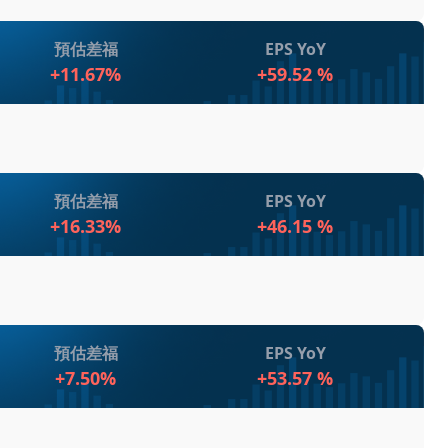
中的技術創新進展。
達10億美元，全年預計超過16億美元。
措施及其對盈利能力的影響。
，包括收入、自由現金流和調整後的EPS、EBITDA及
因地緣政治緊張和貿易政策不確定性而謹慎開局。
預估差福
EPS YoY
現了70%的年增長。展望未來，公司預計2025年將繼續保
增加石油供應導致油價波動。
+11.67%
+59.52 %
性，Baker Hughes仍然對其技術和解決方案的需
注重點
求持續增長，LNG專案進展良好。
料中心和CCS等新興市場取得突破。
在IET部門的訂單表現及其對未來收入的影響。
如何應對貿易政策變化帶來的挑戰。
A和EBITDA利潤率。公司在天然氣技術裝置和服務方面的強勁
在資料中心和新能源市場的擴充套件策略。
預估差福
EPS YoY
減少的挑戰，公司仍對2025年的訂單和收入持樂觀態
注重點
技術(IET)部門的訂單持續強勁，全年達到130億美元
+16.33%
+46.15 %
在多元化市場中的競爭優勢和持續改善的盈利能力。
裝置的非LNG訂單翻倍，達到36億美元
達到13億美元，與去年同期相比增長70%
司業務的具體影響及緩解措施。
裝置(OFSE)部門的靈活管道技術在巴西市場表現突出
在資料中心市場的機會和訂單前景。
樂觀！
門的市場動態及20% EBITDA利潤率目標的可行性。
運營效率，並在多個市場中取得顯著進展。未來展望方面，公司
的EBITDA表現超出預期，主要歸功於卓越的利潤率表
預估差福
EPS YoY
0% EBITDA利潤率的目標充滿信心，並預期未來幾年
+7.50%
+53.57 %
注重點
術裝置和服務的訂單保持強勁，顯示出市場多樣性和技
。