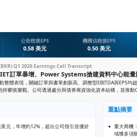
公告稅後EPS
機構估稅後EPS
0.58 美元
0.50 美元
KR) Q1 2026 Earnings Call Transcript
ET訂單暴增、Power Systems搶建資料中心
帶動整體表現，關鍵訂單與書單創新高、調整型EBITDA與EPS
持審慎樂觀。公司透過處分與債券籌資強化資本結構，並推動Cha
重點摘要
16億美元，年增約12%，超出公司指引並優於
重大商機：
域獲多項關