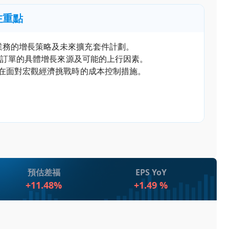
注重點
業務的增長策略及未來擴充套件計劃。
IET訂單的具體增長來源及可能的上行因素。
門在面對宏觀經濟挑戰時的成本控制措施。
預估差福
EPS YoY
+11.48%
+1.49 %