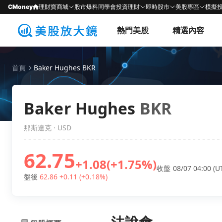
CMoney
理財寶商城
股市爆料同學會
投資理財
即時股市
美股專區
模擬
熱門美股
精選內容
首頁
Baker Hughes BKR
Baker Hughes
BKR
那斯達克 · USD
62.75
+1.08
(+1.75%)
收盤 08/07 04:00 (U
盤後
62.86
+0.11
(+0.18%)