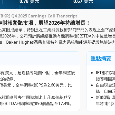
0.78 美元
0.67 美元
KR) Q4 2025 Earnings Call Transcript
2025年財報驚艷市場，展望2026年持續增長！
025年交出亮眼成績單，特別是在工業能源技術(IET)部門的表現
2026年，公司預計將繼續推動有機調整後EBITDA的中位數
，Baker Hughes憑藉其獨特的電力系統和能源基礎設施解
重點摘要
13.4億美元，超過指導範圍中點，全年調整後
IET部門
美元的紀錄。
指導範圍
8美元，全年調整後EPS為2.60美元，比
自由現金
錄，自由現
DA利潤率與去年同期相比上升30個基點至
新能源訂單
EBITDA利潤率增加90個基點至17.4%。
年將達到2