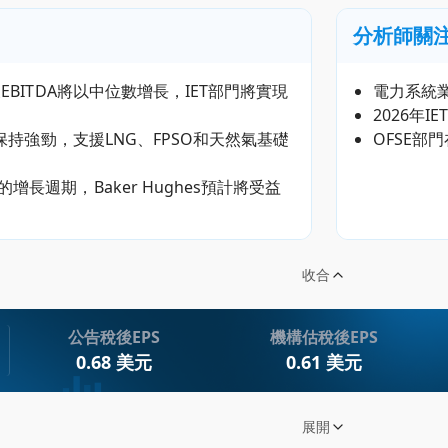
分析師關
EBITDA將以中位數增長，IET部門將實現
電力系統
2026年
將保持強勁，支援LNG、FPSO和天然氣基礎
OFSE部
長週期，Baker Hughes預計將受益
收合
公告稅後EPS
機構估稅後EPS
0.68 美元
0.61 美元
KR) Q3 2025 Earnings Call Transcript
展開
s第三季度財報揭示未來增長潛力，市場預期面臨挑戰！