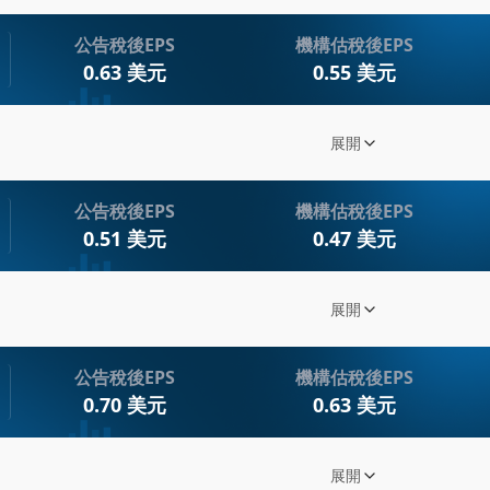
2025年第三季度的財報電話會議中，強調了公司在能源轉型和技術
公告稅後EPS
機構估稅後EPS
充滿信心，特別是在可再生能源和數字化解決方案領域。分析師
0.63 美元
0.55 美元
劃。
KR) Q2 2025 Earnings Call Transcript
展開
重點摘要
 2025年Q2財報揭示強勁增長，未來展望樂觀！
2025年第二季度展示了強勁的財務表現，超越市場預期。公司持續
第三季度的財報顯示，公司收入和盈利能力未達
公告稅後EPS
機構估稅後EPS
公司強調
業與能源技術兩大部門中均取得顯著的利潤率增長。未來，公司
0.51 美元
0.47 美元
技術方面
能源領域保持強勁的訂單勢頭。整體而言，Baker Hughe
得增長，但整體業績仍受到市場波動和成
董事長兼CE
以應對市
KR) Q1 2025 Earnings Call Transcript
展開
於提高運營效率和擴大市場份額。
CFO A
 2025年Q1財報揭示：面對地緣政治與貿易不確定性，
重點摘要
025年第一季度展現了強勁的財務表現，儘管面臨全球經濟不確定性
公告稅後EPS
機構估稅後EPS
升，而OFSE部門則面臨市場疲軟的挑戰。公司採取了一系列措
分析師關
2.1億美元，與去年同期相比增長7%，超過
0.70 美元
0.63 美元
公司宣佈
斷變化的市場環境。
合。
5億美元，創下紀錄。
在資料中
對未來的增長前景持樂觀態度，特別是在可再生
資本配置
KR) Q4 2024 Earnings Conference Call Transcript
展開
重點摘要
美元，並向股東返還4.23億美元。
單。