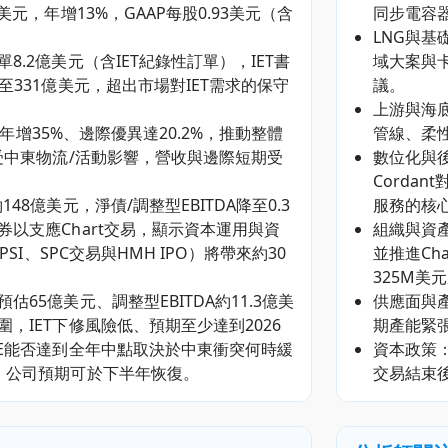
美元，年增13%，GAAP每股0.93美元（含
同步電容器
LNG與基
8.2億美元（含IET紀錄性訂單），IET書
域大案與卡
至331億美元，超出市場對IET需求的保守
議。
上游與海
DA年增35%、邊際優異達20.2%，推動整體
管線、柔
則受中東物流/活動影響，營收與邊際短期受
數位化與後
Corda
48億美元，淨債/調整型EBITDA降至0.3
服務的核
以支應Chart交易，顯示資本運用與資
組織與資產
PSI、SPC交易與HMH IPO）將帶來約30
並推進Ch
325M美
65億美元、調整型EBITDA約11.3億美
供應面與產
，IET下修風險低、預期至少達到2026
期產能緊
SE能否達到全年中點取決於中東衝突何時緩
資本政策：
，公司預期可於下半年恢復。
交易結束後2