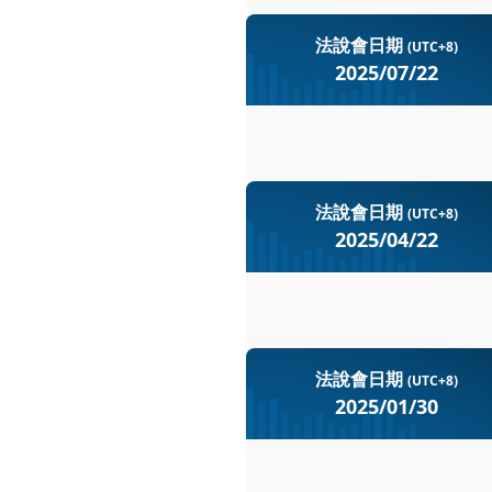
Baker Hughes在
法說會日期
(UTC+8)
司管理層對未來的增長潛力
2025/07/22
夠看到更具體的業績改善計
Baker Hughes Company (B
財報表現
Baker Hughes
Baker Hughes在
Baker Hughes
法說會日期
(UTC+8)
並在油田服務與裝置以及工
到市場預期。
2025/04/22
套件，並預計在天然氣和新興
儘管在某些業務領域取
增長。
本上升的影響。
Baker Hughes Company (B
管理層表示將繼續專注
Baker Hughes
財報表現
Baker Hughes在2
法說會日期
(UTC+8)
門的訂單和盈利能力顯著提
未來展望
調整後EBITDA達到1
2025/01/30
推動結構性改善，以應對不
市場預期。
IET部門訂單總額達3
Baker Hughes
Baker Hughes Company (B
財報表現
自由現金流為2.39億