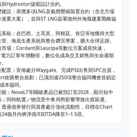
與Hydrostor儲能設計合約。
礎建設：承攬多項LNG及氣體壓縮裝置合約（含北方場
達重大案），並與ST LNG簽署德州外海擬建案戰略協
底系統：在巴西、土耳其、阿根廷、肯亞等地獲得大型
性管、海底生產系統與整合鑽完專案，擴大全球足跡。
市場：Cordant與Leucipa等數位方案成長快速，
nt對電力訂單年增翻倍，數位化成為交叉銷售與生命週期
心。
配置：宣佈處分Waygate、完成PSI出售與SPC合資，
art收購整合規劃；已識別逾250項整合協同機會並鎖定
元成本協同。
能：NovaLT等關鍵產品已被預訂至2028，顯示短中
張；同時航運／物流受中東局勢影響導致出貨延遲。
透過債券發行與資產處分強化流動性，目標在Chart
4個月內將淨債/EBITDA降至1–1.5倍。