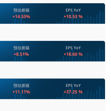
創新方面的持續努力。儘管財報表現與市場預期存在差異，但公
預估差福
EPS YoY
們關注公司的資本配置策略和市場競爭力，並期待未來能
+14.55%
+10.53 %
推進業務系統的部署，實現了結構性成本改善和運營效率提升，
其在能源轉型中的角色，尤其是在可再生能源和數字化
預估差福
EPS YoY
將繼續專注於分佈式電力解決方案和資料中心市場的擴充
的投資。
+8.51%
+18.60 %
s正處於有利位置，有望在不斷變化的市場環境中實現可持續
O Lorenzo Simonelli指出，公司正在加速技術創新
場需求。
hmed Moghal提到資本配置和成本控制是未來的重點。
如何保持增長？
和貿易政策挑戰，公司仍然實現了收入和利潤的增長。IET部
預估差福
EPS YoY
施來減少關稅影響，並預計未來將繼續專注於提高效率和
注重點
三項戰略交易，包括合資企業和收購，以最佳化投資組
+11.11%
+37.25 %
心市場取得重大進展，獲得超過5.5億美元的電力裝置訂
策略和市場競爭力。