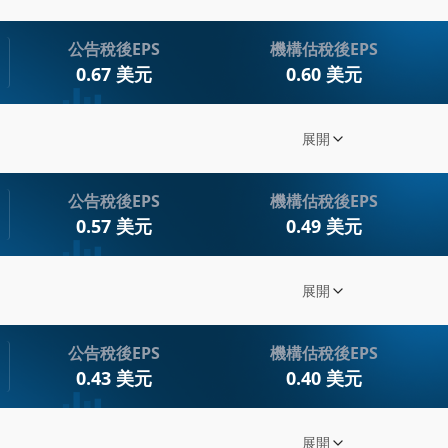
領域。
能源轉型
創下歷史新高！2024年財報超預期，未來展望強勁！
新能源訂單
資本配置，以支援長期增長。
成本控制
024年第四季度的財報表現優異，不僅超越了市場預期，還創下多項紀錄
期內展示更明確的業績改善計劃。
DA達到10.4億美元，與去年同期相比增長
公告稅後EPS
機構估稅後EPS
全球經濟
天然氣基礎設施和FPSO領域的訂單持續強勁，並在新能源訂單上實
0.67 美元
0.60 美元
OPEC+
天然氣和LNG需求的推動下。儘管面臨一些經濟和地緣政治的不確定
分析師關
連續五個季度增長至少30%。
天然氣需
市場預期。
公司在資
KR) Q3 2024 Earnings Call Transcript
展開
美元，向股東返還4.17億美元。
範圍為125億至145億美元，並有信心達成
關注公司
第三季財報驚艷市場，EBITDA創新高，未來展望樂觀！
重點摘要
關注公司
24年第三季度的表現超出預期，創下了自2017年以來的最高EBITD
長，到2040年增長20%以上。
公告稅後EPS
機構估稅後EPS
關注公司
能源業務，為其未來的穩定增長奠定了基礎。儘管面臨LNG訂單
分析師關
式電力解決方案和資料中心市場的擴充套
DA利潤率達到17.8%，與去年同期相比增長
0.57 美元
0.49 美元
工業和能源
0%的EBITDA目標。整體而言，Baker Hughes展示了其
天然氣技術
同期相比增長37%
新能源訂單
支出將下降高個位數。
關稅對公
KR) Q2 2024 Earnings Call Transcript
展開
重點摘要
億美元，全年達到23億美元
油田服務與
定增長，受益於健康的裝置積壓和重複性收
IET部門
 Q2 2024財報大爆發：營收與訂單雙創新高，未來展望
其中IET訂單為38億美元
OFSE部
2024年第二季度表現出色，營收和訂單均創下新高。公司持續提升
的不確定性，但預計仍能改善利潤率。
約12.1億美元，與去年同期相比增長23%，
公告稅後EPS
機構估稅後EPS
IET部門
在天然氣基礎設施、新能源等領域保持強勁增長。管理層對於達成2
可能對全年業績造成影響。
0.43 美元
0.40 美元
現。
品組合和技術優勢。
分析師關
17.5%，創下自2017年以來的最高水平。
天然氣技
元，其中IET部門貢獻29億美元。
術靈活性
KR) Q1 2024 Earnings Call Transcript
展開