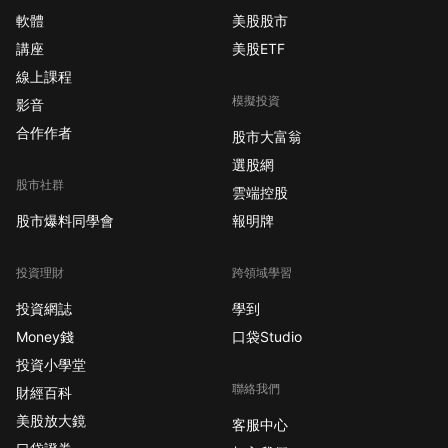
軟體
美股股市
講座
美股ETF
線上課程
模擬投資
影音
合作作者
股市大富翁
選股網
股市社群
雲端控股
股市爆料同學會
報明牌
投資理財
跨領域學習
投資網誌
學到
Money錢
口袋Studio
投資小學堂
聯絡我們
財經百科
美股放大鏡
客服中心