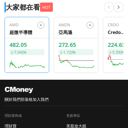
男
大家都在看
HOT
AMD
AMZN
CRDO
超微半導體
亞馬遜
Credo
Technol
482.05
272.65
224.63
Group
(-7.04)%
(-1.72)%
(-5.59)%
關於我們
部落格
加入我們
理財寶商城
美股專區
理財寶
美股放大鏡