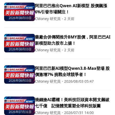
阿里巴巴推出Qwen AI新模型 股價飆漲
6%引發市場關注！
CMoney 研究員
・
2 天前
藥廠合併傳聞推升BMY股價，阿里巴巴AI
新模型助力股市上揚！
CMoney 研究員
・
2 天前
阿里巴巴新AI模型Qwen3.8-Max登場 股
價激增7% 挑戰全球競爭者！
CMoney 研究員
・
2026/08/03 05:47
燒錢搶AI霸權！美科技巨頭資本開支飆破
七千億 記憶體荒重塑全球科技版圖
CMoney 研究員
・
2026/07/31 14:00