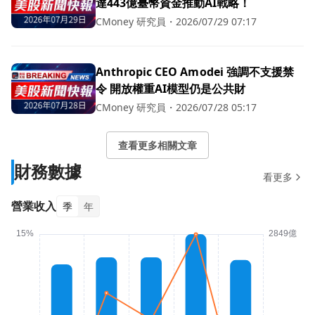
達443億臺幣資金推動AI戰略！
CMoney 研究員
・
2026/07/29 07:17
Anthropic CEO Amodei 強調不支援禁
令 開放權重AI模型仍是公共財
CMoney 研究員
・
2026/07/28 05:17
查看更多相關文章
財務數據
看更多
營業收入
季
年