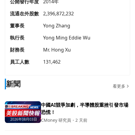
公開發行年度
2014年
流通在外股數
2,396,872,232
董事長
Yong Zhang
執行長
Yong Ming Eddie Wu
財務長
Mr. Hong Xu
員工人數
131,462
新聞
看更多
中國AI競爭加劇，半導體股重挫引發市場
恐慌！
CMoney 研究員
・
2 天前