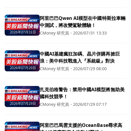
阿里巴巴Qwen AI模型在中國特斯拉車輛
中測試，將改變駕駛體驗！
CMoney 研究員
・
2026/07/31 13:33
中國AI基建瘋狂加碼、晶片併購再掀巨
浪：美中科技戰進入『系統級』對決
CMoney 研究員
・
2026/07/29 08:00
扎克伯格警告：禁用中國AI模型將無助美
國科技競爭！
CMoney 研究員
・
2026/07/29 07:17
阿里巴巴馬雲支援的OceanBase尋求高