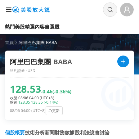
熱門美股
精選內容
自選股
首頁
阿里巴巴集團 BABA
阿里巴巴集團
BABA
紐約證券 · USD
128.53
-0.46
(-0.36%)
收盤 08/06 04:00 (UTC+8)
盤後
128.35
128.35
(-0.14%)
08/06 04:00 (UTC+8)
更新
個股概要
技術分析
新聞
財務數據
股利
法說會
討論