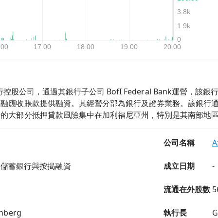
nc是一家銀行控股公司，通過其銀行子公司 BofI Federal Ba
金融應收賬款提供融資。其經營分部為銀行及證券業務。該銀行
行的大部分抵押貸款風險集中在加利福尼亞州，特別是其南部地
公司名稱
A
助儲蓄銀行與按揭融資
成立日期
-
流通在外股數
5
inberg
執行長
G