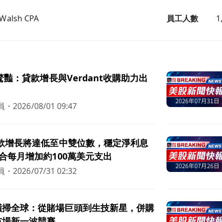
. Walsh CPA
員工人數
1
績驚豔：貸款增長與Verdant收購助力出
員
・
2026/08/01 09:47
貸款增長將達低至中雙位數，穩定淨利息
整合每月增加約100萬美元支出
員
・
2026/07/31 02:32
橫掃全球：從賭場巨頭到生技新星，併購
市場新一波競賽