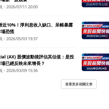
員
・
2026/07/11 20:00
驟挫近10%！淨利息收入缺口、呆帳暴露
市場恐慌
員
・
2026/05/03 19:37
ancial (AX) 股價波動後評估其估值：是投
市場已經反映未來增長？
員
・
2026/03/09 15:36
查看更多相關文章