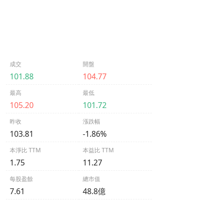
成交
開盤
101.88
104.77
最高
最低
105.20
101.72
昨收
漲跌幅
103.81
-1.86%
本淨比 TTM
本益比 TTM
1.75
11.27
每股盈餘
總市值
7.61
48.8億