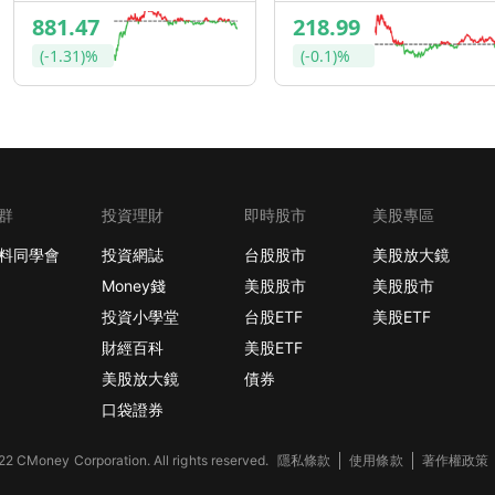
881.47
218.99
(-1.31)%
(-0.1)%
群
投資理財
即時股市
美股專區
料同學會
投資網誌
台股股市
美股放大鏡
Money錢
美股股市
美股股市
投資小學堂
台股ETF
美股ETF
財經百科
美股ETF
美股放大鏡
債券
口袋證券
2 CMoney Corporation. All rights reserved.
隱私條款
使用條款
著作權政策