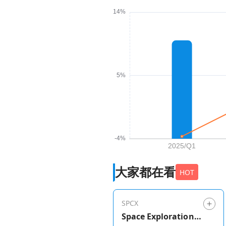
大家都在看
HOT
SPCX
Space Exploration