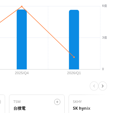
TSM
SKHY
台積電
SK hynix