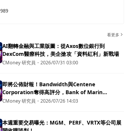
,989
看更多
AI翻轉金融與工業版圖：從Axos數位銀行到
DexCom醫療科技，美企搶攻「資料紅利」新戰場
CMoney 研究員
・
2026/07/31 03:00
即將公佈財報！Bandwidth與Centene
Corporation奪得高評分，Bank of Marin
Bancorp成為最弱者
CMoney 研究員
・
2026/07/26 14:03
本週重要交易曝光：MGM、PERF、VRTX等公司展
開收購談判！