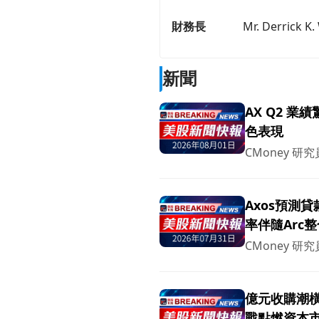
財務長
Mr. Derrick K
新聞
AX Q2 業
色表現
CMoney 研究
Axos預測
率伴隨Arc
CMoney 研究
億元收購潮
戰點燃資本