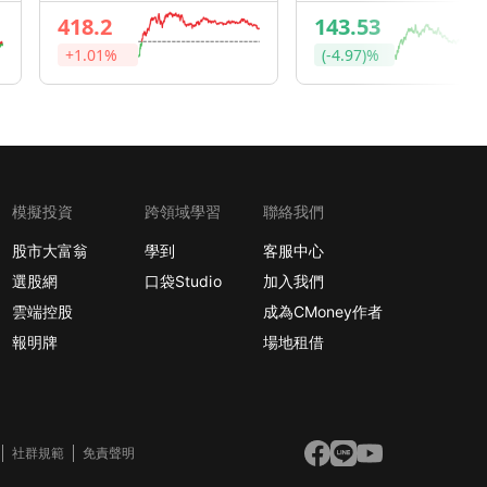
418.2
143.53
+1.01%
(-4.97)%
模擬投資
跨領域學習
聯絡我們
股市大富翁
學到
客服中心
選股網
口袋Studio
加入我們
雲端控股
成為CMoney作者
報明牌
場地租借
社群規範
免責聲明