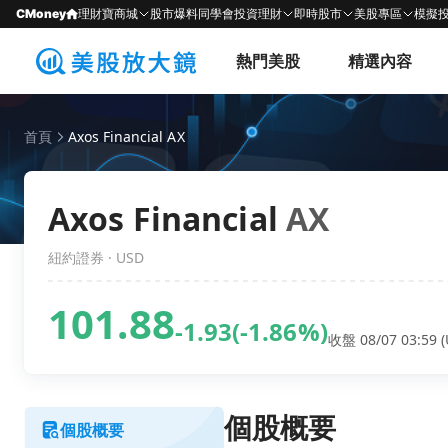
CMoney
理財寶商城
股市爆料同學會
投資理財
即時股市
美股專區
模擬
熱門美股
精選內容
首頁
Axos Financial AX
Axos Financial
AX
紐約證券 · USD
101.88
-1.93
(-1.86%)
收盤 08/07 03:59 (
個股概要
個股概要