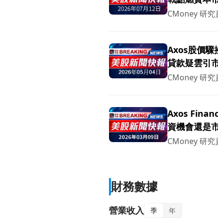
CMoney 研究
Axos股價
貸款疑雲引
CMoney 研究
Axos Fin
資機會還是
CMoney 研究
財務數據
營業收入
季
年