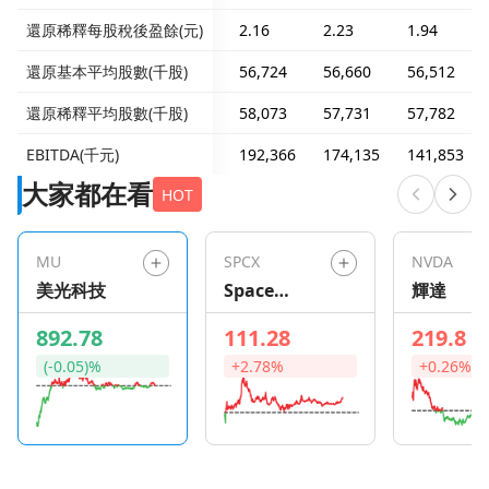
還原稀釋每股稅後盈餘(元)
2.16
2.23
1.94
還原基本平均股數(千股)
56,724
56,660
56,512
還原稀釋平均股數(千股)
58,073
57,731
57,782
EBITDA(千元)
192,366
174,135
141,853
大家都在看
HOT
MU
SPCX
NVDA
美光科技
Space
輝達
Exploration
892.78
111.28
219.8
Technologie
(-0.05)%
+2.78%
+0.26%
s