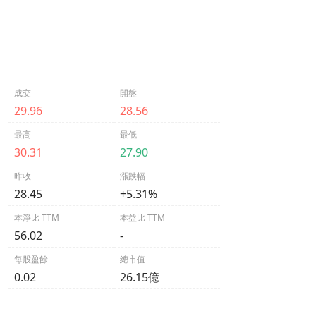
成交
開盤
29.96
28.56
最高
最低
30.31
27.90
昨收
漲跌幅
28.45
+5.31%
本淨比 TTM
本益比 TTM
56.02
-
每股盈餘
總市值
0.02
26.15億