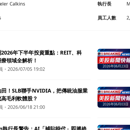
ler Calkins
執行長
M
s
員工人數
2
2026年下半年投資重點：REIT、科
醫療領域全解析！
員
・
2026/07/05 19:02
油田！SLB聯手NVIDIA，把傳統油服業
成高毛利軟體股？
員
・
2026/06/18 21:00
pian執行長警告：AI「補貼時代」即將終