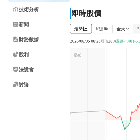
技術分析
即時股價
新聞
走勢
K線
全天
財務數據
2026/08/05 08:25
股價
28.4
漲跌
-1.48 (-5
股利
法說會
討論