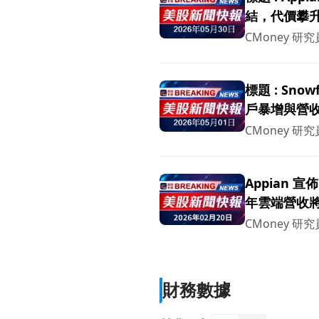
結，代價攀
CMoney 研究
標題 : Sno
戶暴增與營收成
脅？
CMoney 研究
Appian 宣
年雲端營收將
覷
CMoney 研究
財務數據