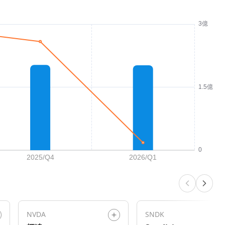
NVDA
SNDK