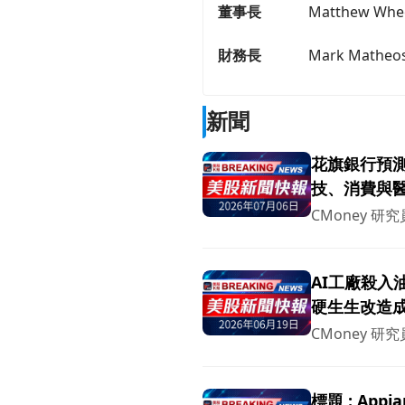
董事長
Matthew Whee
財務長
Mark Matheo
新聞
花旗銀行預測
技、消費與
CMoney 研究
AI工廠殺入
硬生生改造
CMoney 研究
標題 : Ap