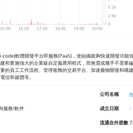
代碼(low-code)軟體開發平台即服務(PaaS)，使組織能夠快
構建和實施強大的企業級自定義應用程式，而無需或幾乎不需要
重要的員工工作流程、管理複雜的交易平台、加速藥物開發和構
、電信和媒體等。
公司名稱
A
與服務/軟件
成立日期
-
流通在外股數
7