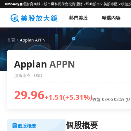
CMoney
理財寶商城
股市爆料同學會
投資理財
即時股市
美股專區
模擬
熱門美股
精選內容
首頁
Appian APPN
Appian
APPN
那斯達克 · USD
29.96
+1.51
(+5.31%)
收盤 08/06 03:59 (U
個股概要
個股概要