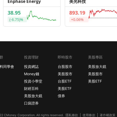
Enphase Energy
美光科技
38.95
893.19
(-6.75)%
+0.06%
群
投資理財
即時股市
美股專區
料同學會
投資網誌
台股股市
美股放大鏡
Money錢
美股股市
美股股市
投資小學堂
台股ETF
美股ETF
財經百科
美股ETF
美股放大鏡
債券
口袋證券
2 CMoney Corporation. All rights reserved.
隱私條款
使用條款
著作權政策