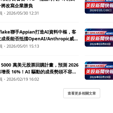
升將改寫企業勝負
員
・
2026/05/30 12:31
wflake聯手Appian打造AI資料中樞，客
長能否抵擋OpenAI/Anthropic威
員
・
2026/05/01 15:13
佈 5000 萬美元股票回購計畫，預測 2026
增長 16%！AI 驅動的成長勢頭不容小
員
・
2026/02/19 16:02
查看更多相關文章