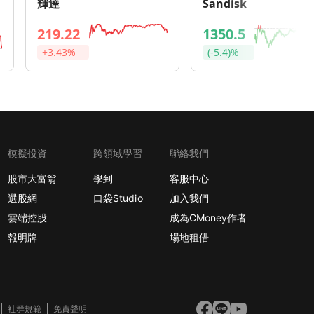
輝達
Sandisk
219.22
1350.5
+3.43%
(-5.4)%
模擬投資
跨領域學習
聯絡我們
股市大富翁
學到
客服中心
選股網
口袋Studio
加入我們
雲端控股
成為CMoney作者
報明牌
場地租借
社群規範
免責聲明