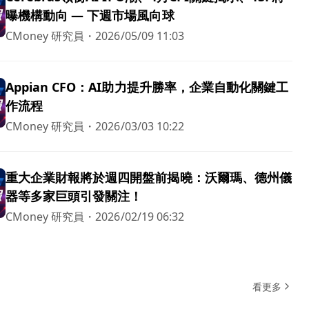
曝機構動向 — 下週市場風向球
CMoney 研究員
・
2026/05/09 11:03
Appian CFO：AI助力提升勝率，企業自動化關鍵工
作流程
CMoney 研究員
・
2026/03/03 10:22
重大企業財報將於週四開盤前揭曉：沃爾瑪、德州儀
器等多家巨頭引發關注！
CMoney 研究員
・
2026/02/19 06:32
看更多