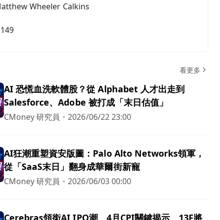
atthew Wheeler Calkins
,149
看更多
AI 恐慌血洗軟體股？從 Alphabet 人才出走到
Salesforce、Adobe 被打成「末日估值」
CMoney 研究員
・
2026/06/22 23:00
AI狂潮重塑資安版圖：Palo Alto Networks領軍，
從「SaaS末日」翻身成華爾街新寵
CMoney 研究員
・
2026/06/03 00:00
Cerebras領銜AI IPO潮、4月CPI關鍵揭示、13F將