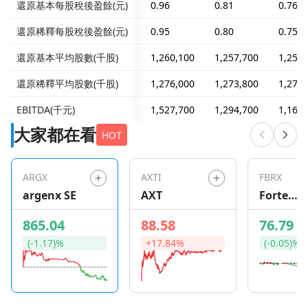
還原基本每股稅後盈餘(元)
0.96
0.81
0.76
還原稀釋每股稅後盈餘(元)
0.95
0.80
0.75
還原基本平均股數(千股)
1,260,100
1,257,700
1,257,
還原稀釋平均股數(千股)
1,276,000
1,273,800
1,275,
EBITDA(千元)
1,527,700
1,294,700
1,160,
大家都在看
HOT
ARGX
AXTI
FBRX
argenx SE
AXT
Forte
Bioscien
865.04
88.58
76.79
(-1.17)%
+17.84%
(-0.05)%