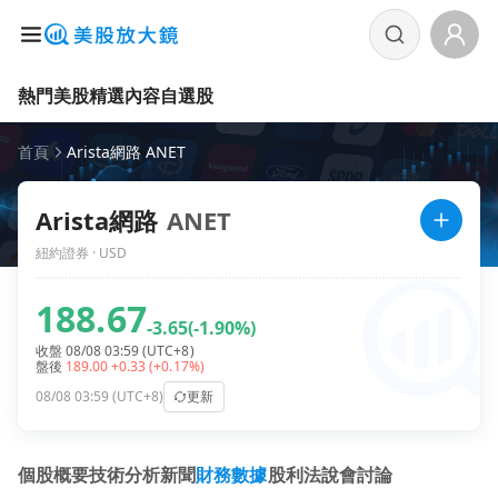
熱門美股
精選內容
自選股
首頁
Arista網路 ANET
Arista網路
ANET
紐約證券 · USD
188.67
-3.65
(-1.90%)
收盤 08/08 03:59 (UTC+8)
盤後
189.00
+0.33
(+0.17%)
08/08 03:59 (UTC+8)
更新
個股概要
技術分析
新聞
財務數據
股利
法說會
討論