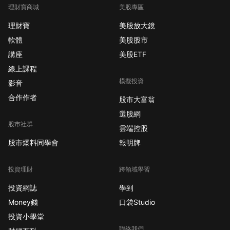
理財寶商城
美股專區
理財寶
美股放大鏡
軟體
美股股市
講座
美股ETF
線上課程
模擬投資
影音
合作作者
股市大富翁
選股網
股市社群
雲端控股
股市爆料同學會
報明牌
投資理財
跨領域學習
投資網誌
學到
Money錢
口袋Studio
投資小學堂
聯絡我們