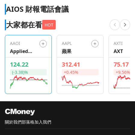
AIOS 財報電話會議
大家都在看
HOT
AAOI
AAPL
AXTI
Applied
蘋果
AXT
Optoelectro
124.22
312.41
75.17
nics
(-3.38)%
+0.45%
+9.56%
關於我們
部落格
加入我們