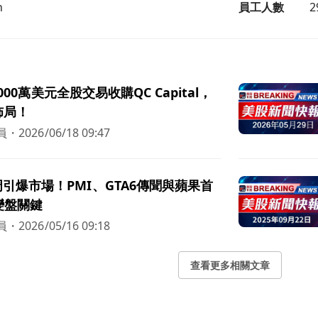
n
員工人數
2
以6000萬美元全股交易收購QC Capital，
佈局！
員
・
2026/06/18 09:47
引爆市場！PMI、GTA6傳聞與蘋果首
變盤關鍵
員
・
2026/05/16 09:18
查看更多相關文章