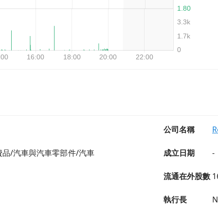
公司名稱
R
品/汽車與汽車零部件/汽車
成立日期
-
流通在外股數
1
執行長
N