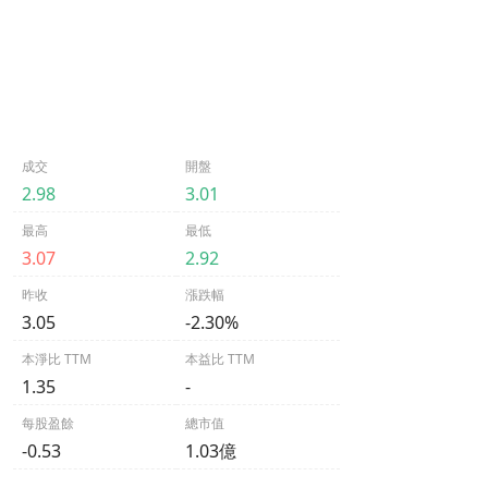
成交
開盤
2.98
3.01
最高
最低
3.07
2.92
昨收
漲跌幅
3.05
-2.30%
本淨比 TTM
本益比 TTM
1.35
-
每股盈餘
總市值
-0.53
1.03億