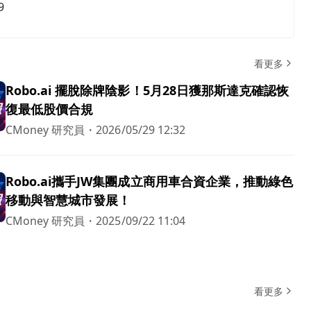
9
看更多
Robo.ai 擺脫除牌陰影！5月28日獲那斯達克確認恢
復最低股價合規
CMoney 研究員
・
2026/05/29 12:32
Robo.ai攜手JW集團成立商用車合資企業，推動綠色
移動與智慧城市發展！
CMoney 研究員
・
2025/09/22 11:04
看更多