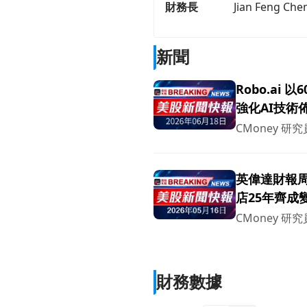
財務長
Jian Feng Che
新聞
Robo.ai 
強化AI技術
CMoney 研究
英偉達財報周
店25年齊成
CMoney 研究
財務數據