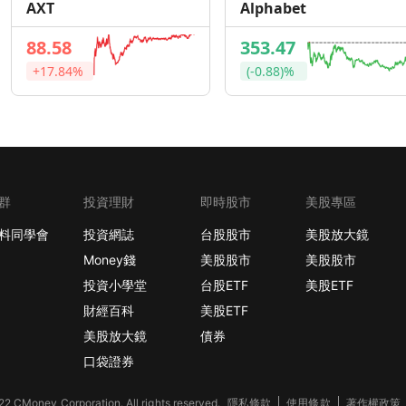
AXT
Alphabet
88.58
353.47
+17.84%
(-0.88)%
群
投資理財
即時股市
美股專區
料同學會
投資網誌
台股股市
美股放大鏡
Money錢
美股股市
美股股市
投資小學堂
台股ETF
美股ETF
財經百科
美股ETF
美股放大鏡
債券
口袋證券
2 CMoney Corporation. All rights reserved.
隱私條款
使用條款
著作權政策