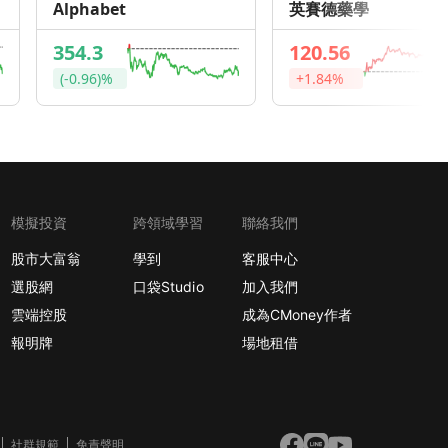
Alphabet
英賽德藥學
354.3
120.56
(-0.96)%
+1.84%
模擬投資
跨領域學習
聯絡我們
股市大富翁
學到
客服中心
選股網
口袋Studio
加入我們
雲端控股
成為CMoney作者
報明牌
場地租借
社群規範
免責聲明