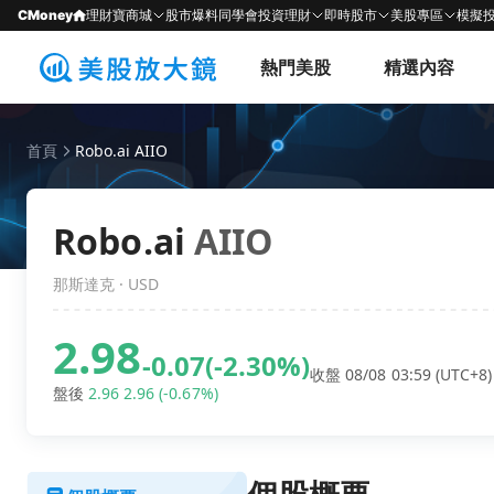
CMoney
理財寶商城
股市爆料同學會
投資理財
即時股市
美股專區
模擬
熱門美股
精選內容
首頁
Robo.ai AIIO
Robo.ai
AIIO
那斯達克 · USD
2.98
-0.07
(-2.30%)
收盤 08/08 03:59 (UTC+8)
盤後
2.96
2.96
(-0.67%)