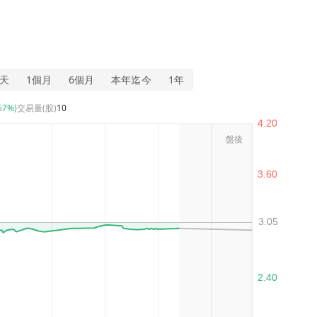
5天
1個月
6個月
本年迄今
1年
.67%)
交易量(股)
10