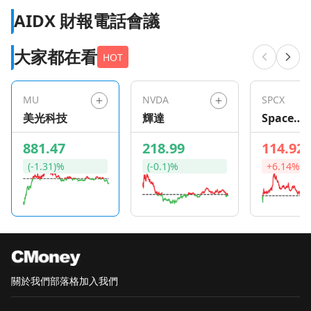
AIDX 財報電話會議
大家都在看
HOT
MU
NVDA
SPCX
美光科技
輝達
Space
Explorat
881.47
218.99
114.92
Technolo
(-1.31)%
(-0.1)%
+6.14%
s
關於我們
部落格
加入我們