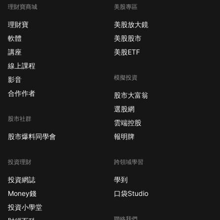
理財寶商城
美股專區
理財寶
美股放大鏡
軟體
美股股市
講座
美股ETF
線上課程
模擬投資
影音
合作作者
股市大富翁
選股網
股市社群
雲端控股
股市爆料同學會
報明牌
投資理財
跨領域學習
投資網誌
學到
Money錢
口袋Studio
投資小學堂
聯絡我們