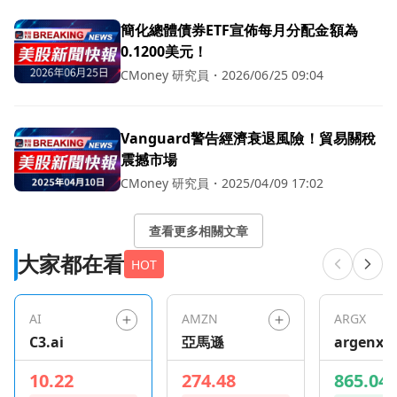
簡化總體債券ETF宣佈每月分配金額為
0.1200美元！
CMoney 研究員
・
2026/06/25 09:04
Vanguard警告經濟衰退風險！貿易關稅
震撼市場
CMoney 研究員
・
2025/04/09 17:02
查看更多相關文章
大家都在看
HOT
AI
AMZN
ARGX
C3.ai
亞馬遜
argenx S
10.22
274.48
865.04