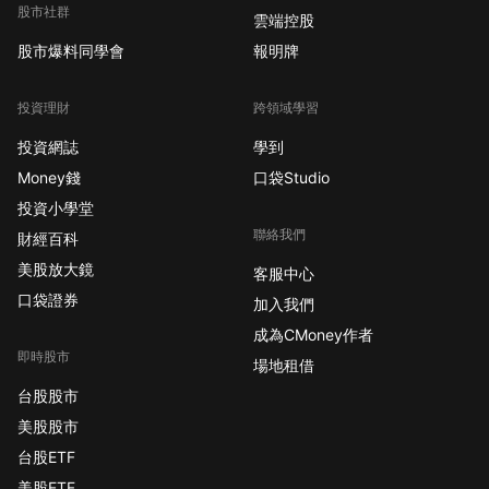
股市社群
雲端控股
股市爆料同學會
報明牌
投資理財
跨領域學習
投資網誌
學到
Money錢
口袋Studio
投資小學堂
聯絡我們
財經百科
美股放大鏡
客服中心
口袋證券
加入我們
成為CMoney作者
即時股市
場地租借
台股股市
美股股市
台股ETF
美股ETF