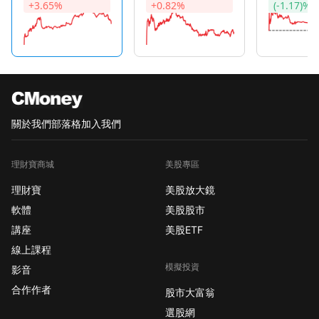
+3.65%
+0.82%
(-1.17)%
關於我們
部落格
加入我們
理財寶商城
美股專區
理財寶
美股放大鏡
軟體
美股股市
講座
美股ETF
線上課程
模擬投資
影音
合作作者
股市大富翁
選股網