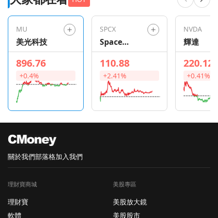
MU
SPCX
NVDA
美光科技
Space
輝達
Exploration
896.76
110.88
220.12
Technologie
+0.4%
+2.41%
+0.41%
s
關於我們
部落格
加入我們
理財寶商城
美股專區
理財寶
美股放大鏡
軟體
美股股市