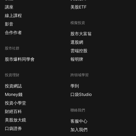
講座
美股ETF
線上課程
模擬投資
影音
合作作者
股市大富翁
選股網
股市社群
雲端控股
股市爆料同學會
報明牌
投資理財
跨領域學習
投資網誌
學到
Money錢
口袋Studio
投資小學堂
聯絡我們
財經百科
美股放大鏡
客服中心
口袋證券
加入我們